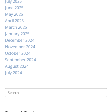
July 2025
June 2025
May 2025
April 2025
March 2025
January 2025
December 2024
November 2024
October 2024
September 2024
August 2024
July 2024
Search
for: