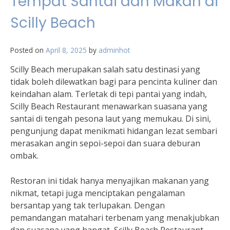
Tempat Santai dan Makan di
Scilly Beach
Posted on
April 8, 2025
by
adminhot
Scilly Beach merupakan salah satu destinasi yang
tidak boleh dilewatkan bagi para pencinta kuliner dan
keindahan alam. Terletak di tepi pantai yang indah,
Scilly Beach Restaurant menawarkan suasana yang
santai di tengah pesona laut yang memukau. Di sini,
pengunjung dapat menikmati hidangan lezat sembari
merasakan angin sepoi-sepoi dan suara deburan
ombak.
Restoran ini tidak hanya menyajikan makanan yang
nikmat, tetapi juga menciptakan pengalaman
bersantap yang tak terlupakan. Dengan
pemandangan matahari terbenam yang menakjubkan