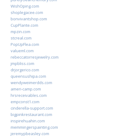
WishOping.com
shoplegacee.com
bonvivantshop.com
CupPlante.com
mpzin.com
stcreal.com
PopUpFlea.com
valueml.com
rebeccatorresjewelry.com
jmpbliss.com
drjorgerico.com
queensushipa.com
wendyweimerdds.com
ameri-camp.com
hrsreceivables.com
empconst1.com
cinderella-support.com
bigpinkrestaurant.com
inspirehuahin.com
memmingerspainting.com
jeremypbeasley.com