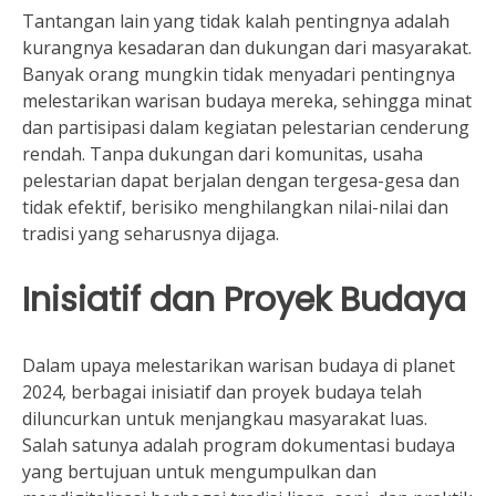
Tantangan lain yang tidak kalah pentingnya adalah
kurangnya kesadaran dan dukungan dari masyarakat.
Banyak orang mungkin tidak menyadari pentingnya
melestarikan warisan budaya mereka, sehingga minat
dan partisipasi dalam kegiatan pelestarian cenderung
rendah. Tanpa dukungan dari komunitas, usaha
pelestarian dapat berjalan dengan tergesa-gesa dan
tidak efektif, berisiko menghilangkan nilai-nilai dan
tradisi yang seharusnya dijaga.
Inisiatif dan Proyek Budaya
Dalam upaya melestarikan warisan budaya di planet
2024, berbagai inisiatif dan proyek budaya telah
diluncurkan untuk menjangkau masyarakat luas.
Salah satunya adalah program dokumentasi budaya
yang bertujuan untuk mengumpulkan dan