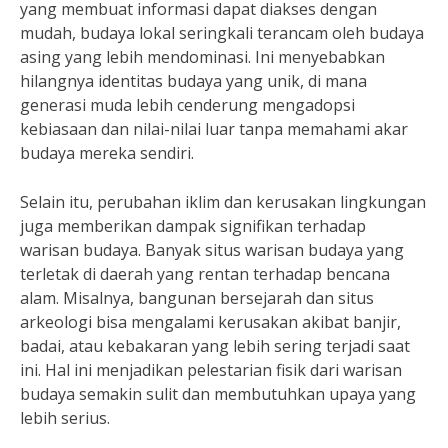
yang membuat informasi dapat diakses dengan
mudah, budaya lokal seringkali terancam oleh budaya
asing yang lebih mendominasi. Ini menyebabkan
hilangnya identitas budaya yang unik, di mana
generasi muda lebih cenderung mengadopsi
kebiasaan dan nilai-nilai luar tanpa memahami akar
budaya mereka sendiri.
Selain itu, perubahan iklim dan kerusakan lingkungan
juga memberikan dampak signifikan terhadap
warisan budaya. Banyak situs warisan budaya yang
terletak di daerah yang rentan terhadap bencana
alam. Misalnya, bangunan bersejarah dan situs
arkeologi bisa mengalami kerusakan akibat banjir,
badai, atau kebakaran yang lebih sering terjadi saat
ini. Hal ini menjadikan pelestarian fisik dari warisan
budaya semakin sulit dan membutuhkan upaya yang
lebih serius.