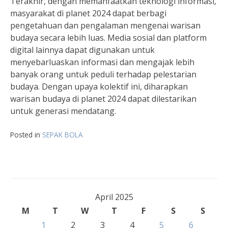
Terakhir, dengan memanfaatkan teknologi informasi,
masyarakat di planet 2024 dapat berbagi
pengetahuan dan pengalaman mengenai warisan
budaya secara lebih luas. Media sosial dan platform
digital lainnya dapat digunakan untuk
menyebarluaskan informasi dan mengajak lebih
banyak orang untuk peduli terhadap pelestarian
budaya. Dengan upaya kolektif ini, diharapkan
warisan budaya di planet 2024 dapat dilestarikan
untuk generasi mendatang.
Posted in
SEPAK BOLA
April 2025
M
T
W
T
F
S
S
1
2
3
4
5
6