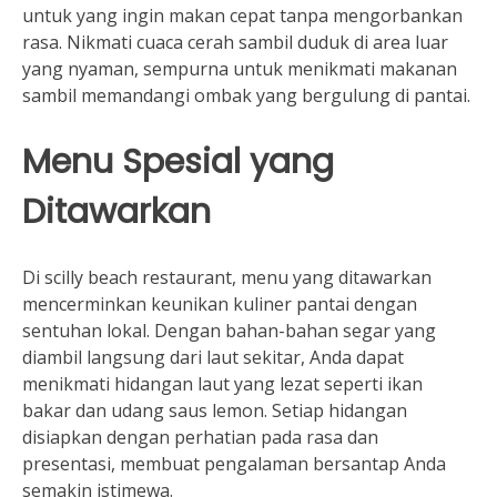
untuk yang ingin makan cepat tanpa mengorbankan
rasa. Nikmati cuaca cerah sambil duduk di area luar
yang nyaman, sempurna untuk menikmati makanan
sambil memandangi ombak yang bergulung di pantai.
Menu Spesial yang
Ditawarkan
Di scilly beach restaurant, menu yang ditawarkan
mencerminkan keunikan kuliner pantai dengan
sentuhan lokal. Dengan bahan-bahan segar yang
diambil langsung dari laut sekitar, Anda dapat
menikmati hidangan laut yang lezat seperti ikan
bakar dan udang saus lemon. Setiap hidangan
disiapkan dengan perhatian pada rasa dan
presentasi, membuat pengalaman bersantap Anda
semakin istimewa.