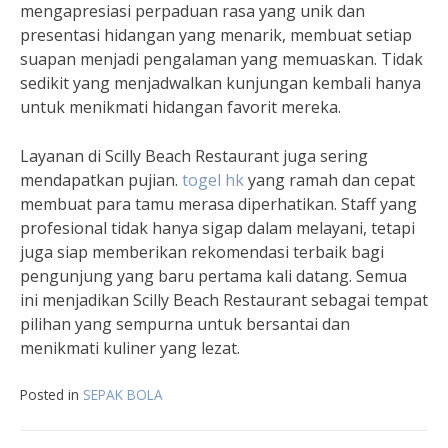
mengapresiasi perpaduan rasa yang unik dan
presentasi hidangan yang menarik, membuat setiap
suapan menjadi pengalaman yang memuaskan. Tidak
sedikit yang menjadwalkan kunjungan kembali hanya
untuk menikmati hidangan favorit mereka.
Layanan di Scilly Beach Restaurant juga sering
mendapatkan pujian.
togel hk
yang ramah dan cepat
membuat para tamu merasa diperhatikan. Staff yang
profesional tidak hanya sigap dalam melayani, tetapi
juga siap memberikan rekomendasi terbaik bagi
pengunjung yang baru pertama kali datang. Semua
ini menjadikan Scilly Beach Restaurant sebagai tempat
pilihan yang sempurna untuk bersantai dan
menikmati kuliner yang lezat.
Posted in
SEPAK BOLA