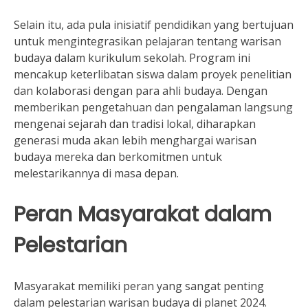
Selain itu, ada pula inisiatif pendidikan yang bertujuan
untuk mengintegrasikan pelajaran tentang warisan
budaya dalam kurikulum sekolah. Program ini
mencakup keterlibatan siswa dalam proyek penelitian
dan kolaborasi dengan para ahli budaya. Dengan
memberikan pengetahuan dan pengalaman langsung
mengenai sejarah dan tradisi lokal, diharapkan
generasi muda akan lebih menghargai warisan
budaya mereka dan berkomitmen untuk
melestarikannya di masa depan.
Peran Masyarakat dalam
Pelestarian
Masyarakat memiliki peran yang sangat penting
dalam pelestarian warisan budaya di planet 2024.