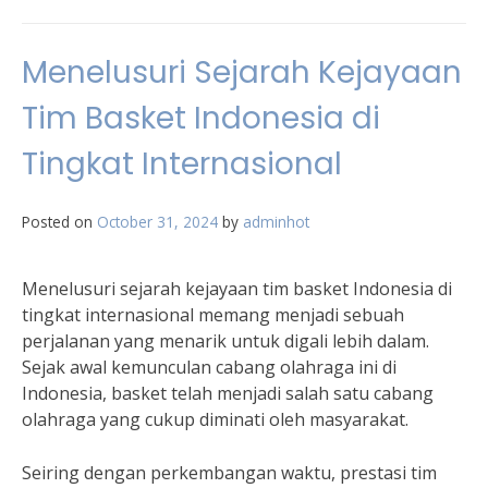
Menelusuri Sejarah Kejayaan
Tim Basket Indonesia di
Tingkat Internasional
Posted on
October 31, 2024
by
adminhot
Menelusuri sejarah kejayaan tim basket Indonesia di
tingkat internasional memang menjadi sebuah
perjalanan yang menarik untuk digali lebih dalam.
Sejak awal kemunculan cabang olahraga ini di
Indonesia, basket telah menjadi salah satu cabang
olahraga yang cukup diminati oleh masyarakat.
Seiring dengan perkembangan waktu, prestasi tim