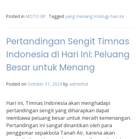
Posted in
MOTO GP
Tagged
yang menang motogp hari ini
Pertandingan Sengit Timnas
Indonesia di Hari Ini: Peluang
Besar untuk Menang
Posted on
October 31, 2024
by
adminhot
Hari ini, Timnas Indonesia akan menghadapi
pertandingan sengit yang diharapkan dapat
membawa peluang besar untuk meraih kemenangan.
Pertandingan ini sangat dinantikan oleh para
penggemar sepakbola Tanah Air, karena akan