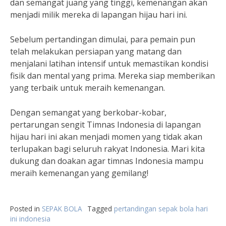
dan semangat juang yang tinggi, kemenangan akan
menjadi milik mereka di lapangan hijau hari ini.
Sebelum pertandingan dimulai, para pemain pun
telah melakukan persiapan yang matang dan
menjalani latihan intensif untuk memastikan kondisi
fisik dan mental yang prima. Mereka siap memberikan
yang terbaik untuk meraih kemenangan.
Dengan semangat yang berkobar-kobar,
pertarungan sengit Timnas Indonesia di lapangan
hijau hari ini akan menjadi momen yang tidak akan
terlupakan bagi seluruh rakyat Indonesia. Mari kita
dukung dan doakan agar timnas Indonesia mampu
meraih kemenangan yang gemilang!
Posted in
SEPAK BOLA
Tagged
pertandingan sepak bola hari
ini indonesia