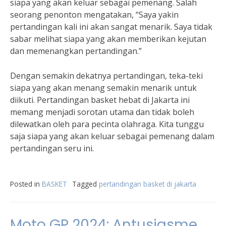
siapa yang akan keluar sebagai pemenang. Salah
seorang penonton mengatakan, “Saya yakin
pertandingan kali ini akan sangat menarik. Saya tidak
sabar melihat siapa yang akan memberikan kejutan
dan memenangkan pertandingan.”
Dengan semakin dekatnya pertandingan, teka-teki
siapa yang akan menang semakin menarik untuk
diikuti. Pertandingan basket hebat di Jakarta ini
memang menjadi sorotan utama dan tidak boleh
dilewatkan oleh para pecinta olahraga. Kita tunggu
saja siapa yang akan keluar sebagai pemenang dalam
pertandingan seru ini.
Posted in
BASKET
Tagged
pertandingan basket di jakarta
Moto GP 2024: Antusiasme