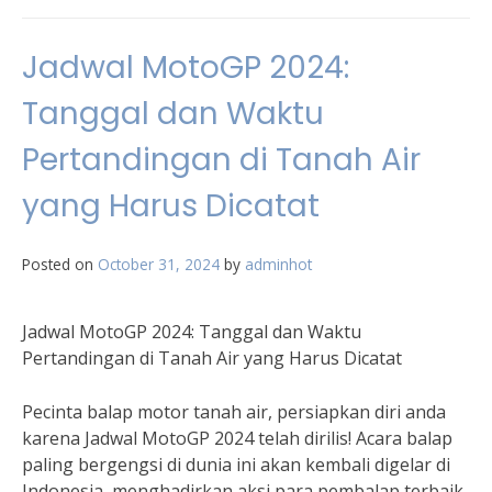
Jadwal MotoGP 2024:
Tanggal dan Waktu
Pertandingan di Tanah Air
yang Harus Dicatat
Posted on
October 31, 2024
by
adminhot
Jadwal MotoGP 2024: Tanggal dan Waktu
Pertandingan di Tanah Air yang Harus Dicatat
Pecinta balap motor tanah air, persiapkan diri anda
karena Jadwal MotoGP 2024 telah dirilis! Acara balap
paling bergengsi di dunia ini akan kembali digelar di
Indonesia, menghadirkan aksi para pembalap terbaik