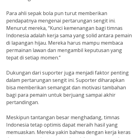
Para ahli sepak bola pun turut memberikan
pendapatnya mengenai pertarungan sengit ini.
Menurut mereka, “Kunci kemenangan bagi timnas
Indonesia adalah kerja sama yang solid antara pemain
di lapangan hijau. Mereka harus mampu membaca
permainan lawan dan mengambil keputusan yang
tepat di setiap momen.”
Dukungan dari suporter juga menjadi faktor penting
dalam pertarungan sengit ini. Suporter diharapkan
bisa memberikan semangat dan motivasi tambahan
bagi para pemain untuk berjuang sampai akhir
pertandingan.
Meskipun tantangan besar menghadang, timnas
Indonesia tetap optimis dapat meraih hasil yang
memuaskan. Mereka yakin bahwa dengan kerja keras