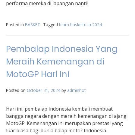
performa mereka di lapangan nanti!
Posted in
BASKET
Tagged
team basket usa 2024
Pembalap Indonesia Yang
Meraih Kemenangan di
MotoGP Hari Ini
Posted on
October 31, 2024
by
adminhot
Hari ini, pembalap Indonesia kembali membuat
bangga negara dengan meraih kemenangan di ajang
MotoGP. Kemenangan ini merupakan prestasi yang
luar biasa bagi dunia balap motor Indonesia.