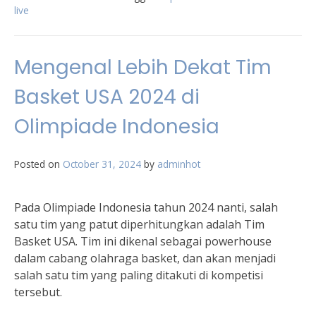
live
Mengenal Lebih Dekat Tim
Basket USA 2024 di
Olimpiade Indonesia
Posted on
October 31, 2024
by
adminhot
Pada Olimpiade Indonesia tahun 2024 nanti, salah
satu tim yang patut diperhitungkan adalah Tim
Basket USA. Tim ini dikenal sebagai powerhouse
dalam cabang olahraga basket, dan akan menjadi
salah satu tim yang paling ditakuti di kompetisi
tersebut.