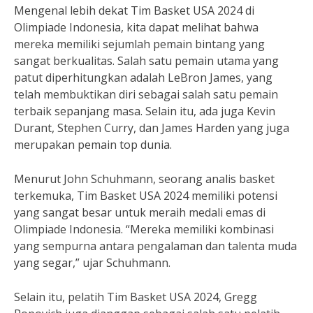
Mengenal lebih dekat Tim Basket USA 2024 di
Olimpiade Indonesia, kita dapat melihat bahwa
mereka memiliki sejumlah pemain bintang yang
sangat berkualitas. Salah satu pemain utama yang
patut diperhitungkan adalah LeBron James, yang
telah membuktikan diri sebagai salah satu pemain
terbaik sepanjang masa. Selain itu, ada juga Kevin
Durant, Stephen Curry, dan James Harden yang juga
merupakan pemain top dunia.
Menurut John Schuhmann, seorang analis basket
terkemuka, Tim Basket USA 2024 memiliki potensi
yang sangat besar untuk meraih medali emas di
Olimpiade Indonesia. “Mereka memiliki kombinasi
yang sempurna antara pengalaman dan talenta muda
yang segar,” ujar Schuhmann.
Selain itu, pelatih Tim Basket USA 2024, Gregg