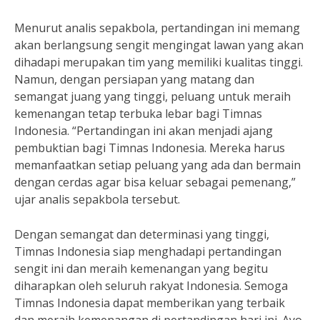
Menurut analis sepakbola, pertandingan ini memang
akan berlangsung sengit mengingat lawan yang akan
dihadapi merupakan tim yang memiliki kualitas tinggi.
Namun, dengan persiapan yang matang dan
semangat juang yang tinggi, peluang untuk meraih
kemenangan tetap terbuka lebar bagi Timnas
Indonesia. “Pertandingan ini akan menjadi ajang
pembuktian bagi Timnas Indonesia. Mereka harus
memanfaatkan setiap peluang yang ada dan bermain
dengan cerdas agar bisa keluar sebagai pemenang,”
ujar analis sepakbola tersebut.
Dengan semangat dan determinasi yang tinggi,
Timnas Indonesia siap menghadapi pertandingan
sengit ini dan meraih kemenangan yang begitu
diharapkan oleh seluruh rakyat Indonesia. Semoga
Timnas Indonesia dapat memberikan yang terbaik