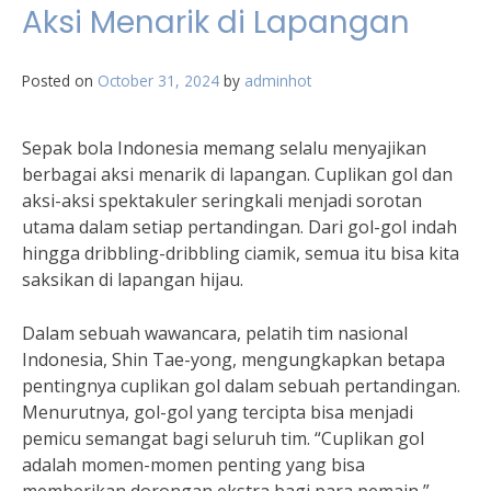
Aksi Menarik di Lapangan
Posted on
October 31, 2024
by
adminhot
Sepak bola Indonesia memang selalu menyajikan
berbagai aksi menarik di lapangan. Cuplikan gol dan
aksi-aksi spektakuler seringkali menjadi sorotan
utama dalam setiap pertandingan. Dari gol-gol indah
hingga dribbling-dribbling ciamik, semua itu bisa kita
saksikan di lapangan hijau.
Dalam sebuah wawancara, pelatih tim nasional
Indonesia, Shin Tae-yong, mengungkapkan betapa
pentingnya cuplikan gol dalam sebuah pertandingan.
Menurutnya, gol-gol yang tercipta bisa menjadi
pemicu semangat bagi seluruh tim. “Cuplikan gol
adalah momen-momen penting yang bisa