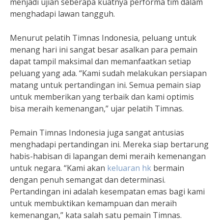
menjadi ujian seberapa kuatnya performa tim dalam
menghadapi lawan tangguh.
Menurut pelatih Timnas Indonesia, peluang untuk
menang hari ini sangat besar asalkan para pemain
dapat tampil maksimal dan memanfaatkan setiap
peluang yang ada. “Kami sudah melakukan persiapan
matang untuk pertandingan ini. Semua pemain siap
untuk memberikan yang terbaik dan kami optimis
bisa meraih kemenangan,” ujar pelatih Timnas.
Pemain Timnas Indonesia juga sangat antusias
menghadapi pertandingan ini. Mereka siap bertarung
habis-habisan di lapangan demi meraih kemenangan
untuk negara. “Kami akan
keluaran hk
bermain
dengan penuh semangat dan determinasi.
Pertandingan ini adalah kesempatan emas bagi kami
untuk membuktikan kemampuan dan meraih
kemenangan,” kata salah satu pemain Timnas.