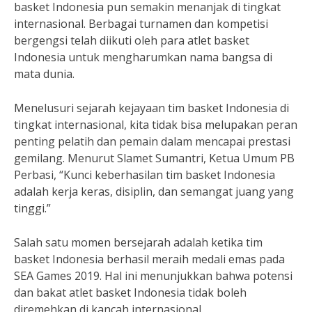
basket Indonesia pun semakin menanjak di tingkat
internasional. Berbagai turnamen dan kompetisi
bergengsi telah diikuti oleh para atlet basket
Indonesia untuk mengharumkan nama bangsa di
mata dunia.
Menelusuri sejarah kejayaan tim basket Indonesia di
tingkat internasional, kita tidak bisa melupakan peran
penting pelatih dan pemain dalam mencapai prestasi
gemilang. Menurut Slamet Sumantri, Ketua Umum PB
Perbasi, “Kunci keberhasilan tim basket Indonesia
adalah kerja keras, disiplin, dan semangat juang yang
tinggi.”
Salah satu momen bersejarah adalah ketika tim
basket Indonesia berhasil meraih medali emas pada
SEA Games 2019. Hal ini menunjukkan bahwa potensi
dan bakat atlet basket Indonesia tidak boleh
diremehkan di kancah internasional.