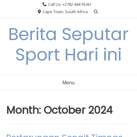
Skip
Call Us: +2782 444 YEAH
to
Cape Town, South Africa
content
Berita Seputar
Sport Hari ini
Menu
Month:
October 2024