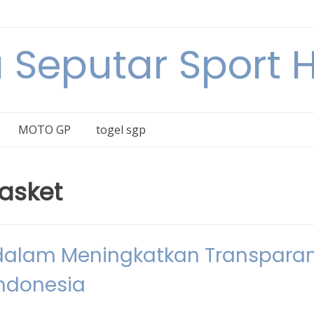
a Seputar Sport Ha
MOTO GP
togel sgp
basket
dalam Meningkatkan Transparan
Indonesia