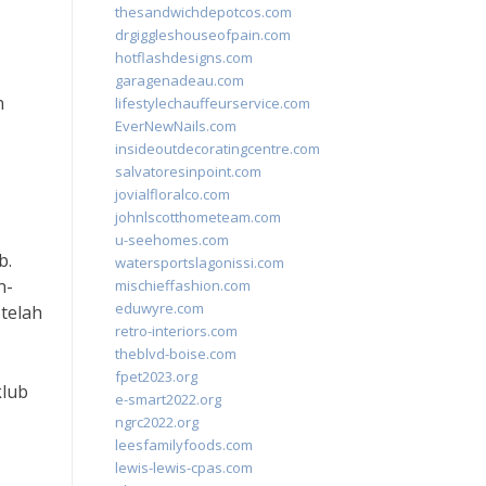
thesandwichdepotcos.com
drgiggleshouseofpain.com
hotflashdesigns.com
garagenadeau.com
n
lifestylechauffeurservice.com
EverNewNails.com
insideoutdecoratingcentre.com
salvatoresinpoint.com
jovialfloralco.com
johnlscotthometeam.com
u-seehomes.com
b.
watersportslagonissi.com
n-
mischieffashion.com
eduwyre.com
telah
retro-interiors.com
theblvd-boise.com
fpet2023.org
klub
e-smart2022.org
ngrc2022.org
leesfamilyfoods.com
lewis-lewis-cpas.com