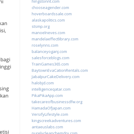
ni
hingstonnt.com
chooseagender.com
hoverboardssale.com
alaskapolitics.com
akan
stsmp.org
si,
manoelneves.com
mandelaeffectlibrary.com
roselynns.com
balanceyoganj.com
salesforceblogs.com
 bagi
TrainGames365.com
inggi
BaytownEvaCationRentals.com
JabalpurCakeDelivery.com
halobjd.com
sing
intelligenceqatar.com
ikan
PikaPikaApp.com
takecareofbusinessdfw.org
HamadaOfJapan.com
VersifyLifestyle.com
kingscreekadventures.com
antaeuslabs.com
tisi
purelycleanchemdry.com