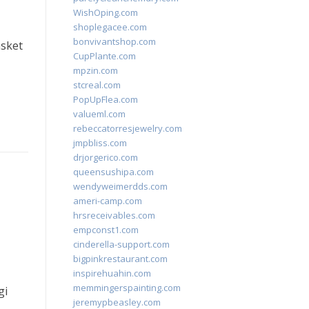
WishOping.com
shoplegacee.com
bonvivantshop.com
asket
CupPlante.com
mpzin.com
stcreal.com
PopUpFlea.com
valueml.com
rebeccatorresjewelry.com
jmpbliss.com
drjorgerico.com
queensushipa.com
wendyweimerdds.com
ameri-camp.com
hrsreceivables.com
empconst1.com
cinderella-support.com
bigpinkrestaurant.com
inspirehuahin.com
memmingerspainting.com
gi
jeremypbeasley.com