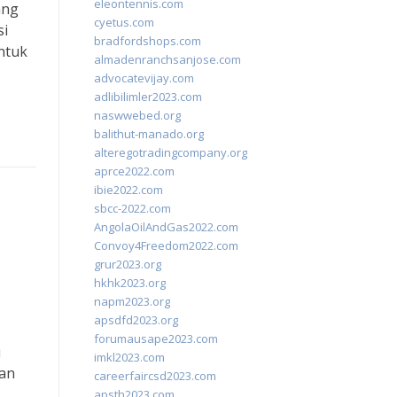
eleontennis.com
ang
cyetus.com
si
bradfordshops.com
ntuk
almadenranchsanjose.com
advocatevijay.com
adlibilimler2023.com
naswwebed.org
balithut-manado.org
alteregotradingcompany.org
aprce2022.com
ibie2022.com
sbcc-2022.com
AngolaOilAndGas2022.com
Convoy4Freedom2022.com
grur2023.org
hkhk2023.org
napm2023.org
apsdfd2023.org
forumausape2023.com
u
imkl2023.com
ian
careerfaircsd2023.com
apsth2023.com