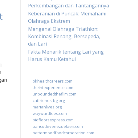
Perkembangan dan Tantangannya
Keberanian di Puncak: Memahami
t
Olahraga Ekstrem
Mengenal Olahraga Triathlon:
Kombinasi Renang, Bersepeda,
dan Lari
Fakta Menarik tentang Lari yang
Harus Kamu Ketahui
i
m
gan
okhealthcareers.com
theintexperience.com
unboundedthefilm.com
catfriends-bg.org
marianlives.org
waywardtees.com
pidfloorsexpress.com
bancodevenezuelaen.com
bettermoodfoodcorporation.com