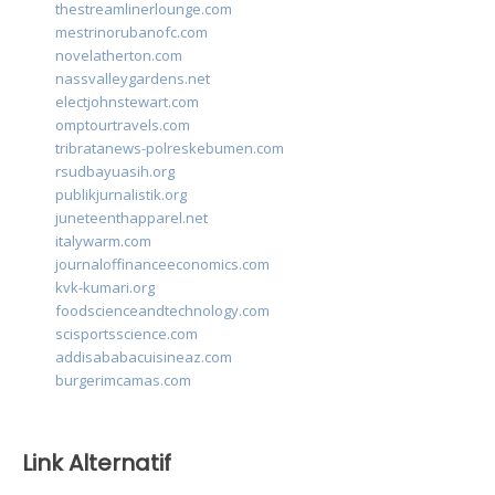
thestreamlinerlounge.com
mestrinorubanofc.com
novelatherton.com
nassvalleygardens.net
electjohnstewart.com
omptourtravels.com
tribratanews-polreskebumen.com
rsudbayuasih.org
publikjurnalistik.org
juneteenthapparel.net
italywarm.com
journaloffinanceeconomics.com
kvk-kumari.org
foodscienceandtechnology.com
scisportsscience.com
addisababacuisineaz.com
burgerimcamas.com
Link Alternatif