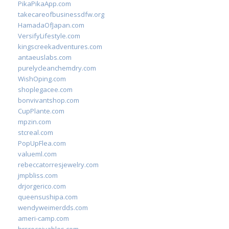
PikaPikaApp.com
takecareofbusinessdfw.org
HamadaOfJapan.com
VersifyLifestyle.com
kingscreekadventures.com
antaeuslabs.com
purelycleanchemdry.com
WishOping.com
shoplegacee.com
bonvivantshop.com
CupPlante.com
mpzin.com
stcreal.com
PopUpFlea.com
valueml.com
rebeccatorresjewelry.com
jmpbliss.com
drjorgerico.com
queensushipa.com
wendyweimerdds.com
ameri-camp.com