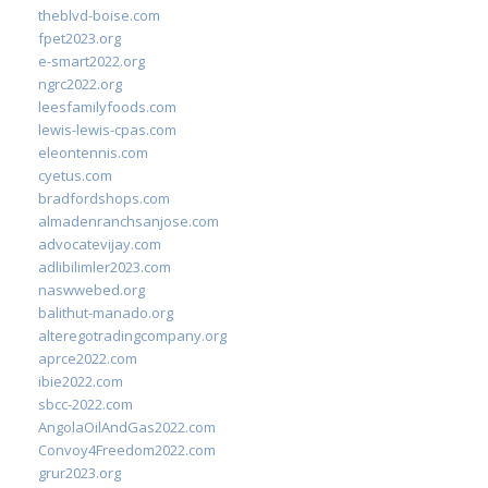
theblvd-boise.com
fpet2023.org
e-smart2022.org
ngrc2022.org
leesfamilyfoods.com
lewis-lewis-cpas.com
eleontennis.com
cyetus.com
bradfordshops.com
almadenranchsanjose.com
advocatevijay.com
adlibilimler2023.com
naswwebed.org
balithut-manado.org
alteregotradingcompany.org
aprce2022.com
ibie2022.com
sbcc-2022.com
AngolaOilAndGas2022.com
Convoy4Freedom2022.com
grur2023.org