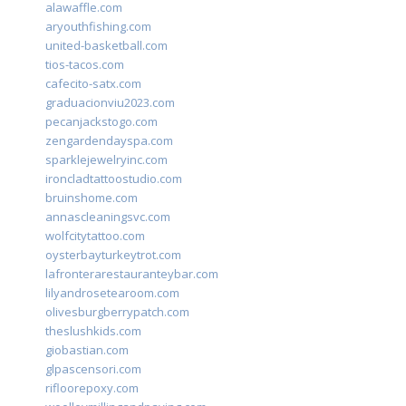
alawaffle.com
aryouthfishing.com
united-basketball.com
tios-tacos.com
cafecito-satx.com
graduacionviu2023.com
pecanjackstogo.com
zengardendayspa.com
sparklejewelryinc.com
ironcladtattoostudio.com
bruinshome.com
annascleaningsvc.com
wolfcitytattoo.com
oysterbayturkeytrot.com
lafronterarestauranteybar.com
lilyandrosetearoom.com
olivesburgberrypatch.com
theslushkids.com
giobastian.com
glpascensori.com
rifloorepoxy.com