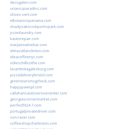
decogaleri.com
unavozparadios.com
shoes-vert.com
elbotanicopanama.com
shadyoaksrockportrvpark.com
jccoinlaundry.com
kautorepair.com
marjaeswinebar.com
elmazatlanclinton.com
ideacoffeenyc.com
odieschillicothe.com
lacantinitagalesburg.com
pizzadeliverybristol.com
greenstarsmogcheck.com
happypawspl.com
callahansautoservicecenter.com
georgiascornermarket.com
perfectfit24-7.com
portugalprivatedriver.com
von-racer.com
coffeeshopcharleston.com