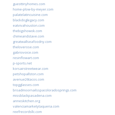
guesttinyhomes.com
home-plow-by-meyer.com
palatelatincuisine.com
blackdoglegacy.com
eatvivahouston.com
thebigshowok.com
chimeandstave.com
greatwallseafoodny.com
theloverose.com
gabriovoice.com
resinflowart.com
p-sports.net
korsairstreetwear.com
petshopallston.com
avenue26tacos.com
topgglasses.com
broadmoornailsspacoloradosprings.com
missblackpasadena.com
anneskitchen.org
valenciamarketytaqueria.com
reefrecordsllc.com