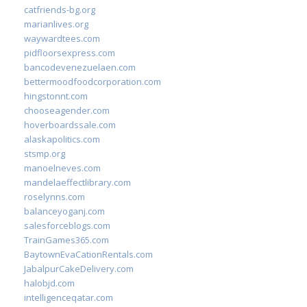
catfriends-bg.org
marianlives.org
waywardtees.com
pidfloorsexpress.com
bancodevenezuelaen.com
bettermoodfoodcorporation.com
hingstonnt.com
chooseagender.com
hoverboardssale.com
alaskapolitics.com
stsmp.org
manoelneves.com
mandelaeffectlibrary.com
roselynns.com
balanceyoganj.com
salesforceblogs.com
TrainGames365.com
BaytownEvaCationRentals.com
JabalpurCakeDelivery.com
halobjd.com
intelligenceqatar.com