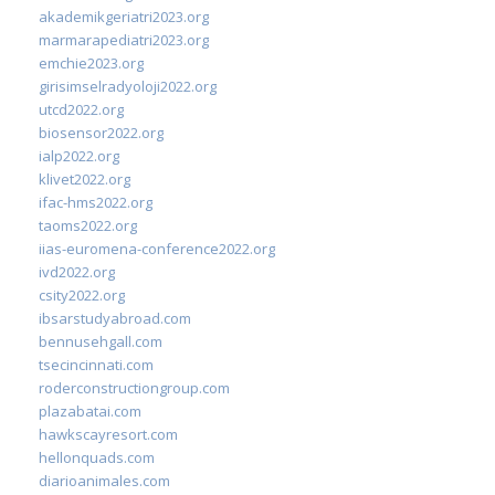
akademikgeriatri2023.org
marmarapediatri2023.org
emchie2023.org
girisimselradyoloji2022.org
utcd2022.org
biosensor2022.org
ialp2022.org
klivet2022.org
ifac-hms2022.org
taoms2022.org
iias-euromena-conference2022.org
ivd2022.org
csity2022.org
ibsarstudyabroad.com
bennusehgall.com
tsecincinnati.com
roderconstructiongroup.com
plazabatai.com
hawkscayresort.com
hellonquads.com
diarioanimales.com