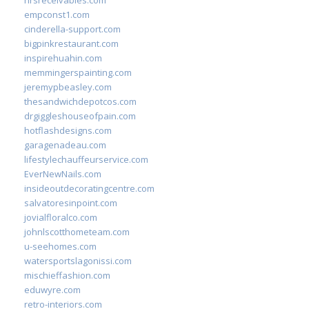
hrsreceivables.com
empconst1.com
cinderella-support.com
bigpinkrestaurant.com
inspirehuahin.com
memmingerspainting.com
jeremypbeasley.com
thesandwichdepotcos.com
drgiggleshouseofpain.com
hotflashdesigns.com
garagenadeau.com
lifestylechauffeurservice.com
EverNewNails.com
insideoutdecoratingcentre.com
salvatoresinpoint.com
jovialfloralco.com
johnlscotthometeam.com
u-seehomes.com
watersportslagonissi.com
mischieffashion.com
eduwyre.com
retro-interiors.com