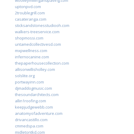
woolleymillingandpaving.com
uptonpvd.com
2troublegrill.com
casateranga.com
sticksandstonesstudiooh.com
walkers-treeservice.com
shopmossi.com
untamedcollectivesd.com
mxpwellness.com
infernocanine.com
thepaperhousecollection.com
allisonwillisholley.com
solslite.org
portwayinn.com
djmaddogmusic.com
thesoundarchitects.com
allin1roofing.com
keepjudgewebb.com
anatomyofadventure.com
drivancastillo.com
cmmedspa.com
midletontkd.com