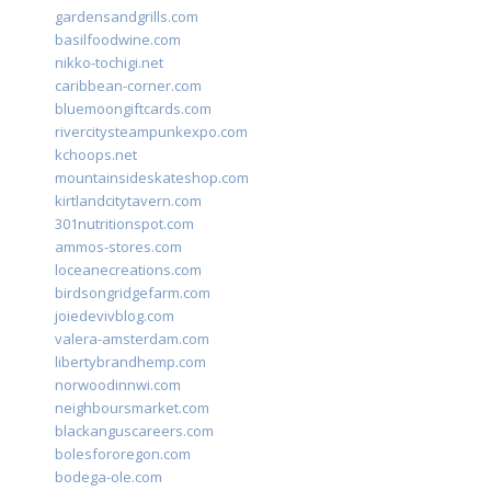
gardensandgrills.com
basilfoodwine.com
nikko-tochigi.net
caribbean-corner.com
bluemoongiftcards.com
rivercitysteampunkexpo.com
kchoops.net
mountainsideskateshop.com
kirtlandcitytavern.com
301nutritionspot.com
ammos-stores.com
loceanecreations.com
birdsongridgefarm.com
joiedevivblog.com
valera-amsterdam.com
libertybrandhemp.com
norwoodinnwi.com
neighboursmarket.com
blackanguscareers.com
bolesfororegon.com
bodega-ole.com