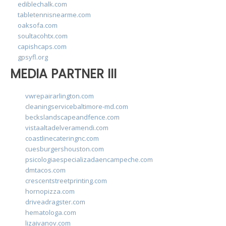
ediblechalk.com
tabletennisnearme.com
oaksofa.com
soultacohtx.com
capishcaps.com
gpsyfl.org
MEDIA PARTNER III
vwrepairarlington.com
cleaningservicebaltimore-md.com
beckslandscapeandfence.com
vistaaltadelveramendi.com
coastlinecateringnc.com
cuesburgershouston.com
psicologiaespecializadaencampeche.com
dmtacos.com
crescentstreetprinting.com
hornopizza.com
driveadragster.com
hematologa.com
lizaivanov.com