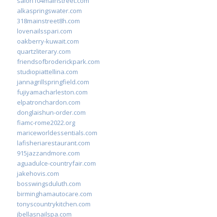
salon104mainstreet.com
alkaspringswater.com
318mainstreet8h.com
lovenailsspari.com
oakberry-kuwait.com
quartzliterary.com
friendsofbroderickpark.com
studiopiattellina.com
jannagrillspringfield.com
fujiyamacharleston.com
elpatronchardon.com
donglaishun-order.com
fiamc-rome2022.org
mariceworldessentials.com
lafisheriarestaurant.com
915jazzandmore.com
aguadulce-countryfair.com
jakehovis.com
bosswingsduluth.com
birminghamautocare.com
tonyscountrykitchen.com
jbellasnailspa.com