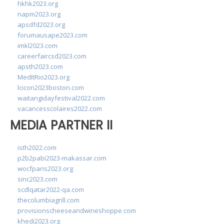
hkhk2023.org
napm2023.org
apsdfd2023.org
forumausape2023.com
imkl2023.com
careerfaircsd2023.com
apsth2023.com
MedItRio2023.org
lcicon2023boston.com
waitangidayfestival2022.com
vacancesscolaires2022.com
MEDIA PARTNER II
isth2022.com
p2b2pabi2023-makassar.com
wocfparis2023.org
sinc2023.com
scdlqatar2022-qa.com
thecolumbiagrill.com
provisionscheeseandwineshoppe.com
khedi2023.org