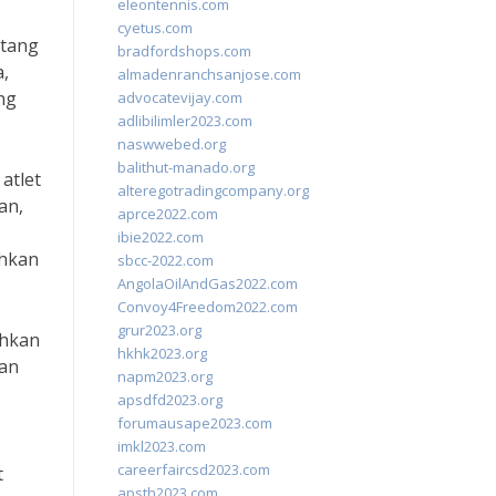
eleontennis.com
cyetus.com
ntang
bradfordshops.com
a,
almadenranchsanjose.com
ng
advocatevijay.com
adlibilimler2023.com
naswwebed.org
balithut-manado.org
atlet
alteregotradingcompany.org
an,
aprce2022.com
ibie2022.com
uhkan
sbcc-2022.com
AngolaOilAndGas2022.com
Convoy4Freedom2022.com
grur2023.org
uhkan
hkhk2023.org
uan
napm2023.org
apsdfd2023.org
forumausape2023.com
imkl2023.com
careerfaircsd2023.com
t
apsth2023.com