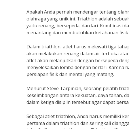
Apakah Anda pernah mendengar tentang olahrag
olahraga yang unik ini. Triathlon adalah sebu
yaitu renang, bersepeda, dan lari. Kombinasi da
menantang dan membutuhkan ketahanan fisik y
Dalam triathlon, atlet harus melewati tiga taha
akan melakukan renang dalam air terbuka atau
atlet akan melanjutkan dengan bersepeda denga
menyelesaikan lomba dengan berlari. Karena h
persiapan fisik dan mental yang matang.
Menurut Steve Tarpinian, seorang pelatih tri
keseimbangan antara kekuatan, daya tahan, dan
dalam ketiga disiplin tersebut agar dapat bers
Sebagai atlet triathlon, Anda harus memilik
pertama dalam triathlon dan seringkali diangga