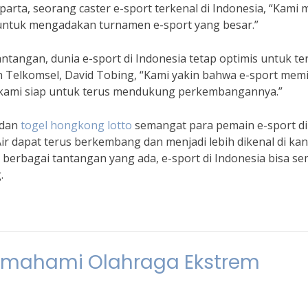
Sparta, seorang caster e-sport terkenal di Indonesia, “Kami 
untuk mengadakan turnamen e-sport yang besar.”
tangan, dunia e-sport di Indonesia tetap optimis untuk te
Telkomsel, David Tobing, “Kami yakin bahwa e-sport memil
n kami siap untuk terus mendukung perkembangannya.”
 dan
togel hongkong lotto
semangat para pemain e-sport di
Air dapat terus berkembang dan menjadi lebih dikenal di ka
berbagai tantangan yang ada, e-sport di Indonesia bisa s
.
Memahami Olahraga Ekstrem