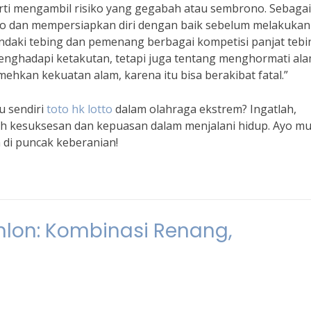
rti mengambil risiko yang gegabah atau sembrono. Sebagai 
o dan mempersiapkan diri dengan baik sebelum melakukan
daki tebing dan pemenang berbagai kompetisi panjat tebi
enghadapi ketakutan, tetapi juga tentang menghormati al
hkan kekuatan alam, karena itu bisa berakibat fatal.”
u sendiri
toto hk lotto
dalam olahraga ekstrem? Ingatlah,
ih kesuksesan dan kepuasan dalam menjalani hidup. Ayo mu
 di puncak keberanian!
hlon: Kombinasi Renang,