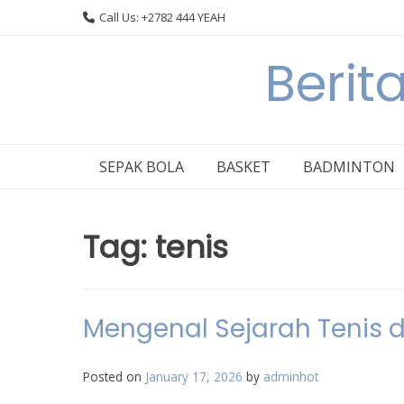
Skip
Call Us: +2782 444 YEAH
to
content
Berit
SEPAK BOLA
BASKET
BADMINTON
Tag:
tenis
Mengenal Sejarah Tenis d
Posted on
January 17, 2026
by
adminhot