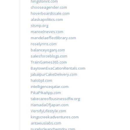
hingstonnt.com
chooseagender.com
hoverboardssale.com
alaskapolitics.com
stsmp.org
manoelneves.com
mandelaeffectlibrary.com
roselynns.com
balanceyoganj.com
salesforceblogs.com
TrainGames365.com
BaytownEvaCationRentals.com
JabalpurCakeDelivery.com
halobjd.com
intelligenceqatar.com
PikaPikaApp.com
takecareofbusinessdfw.org
HamadaOfJapan.com
VersifyLifestyle.com
kingscreekadventures.com
antaeuslabs.com
purelycleanchemdry.com