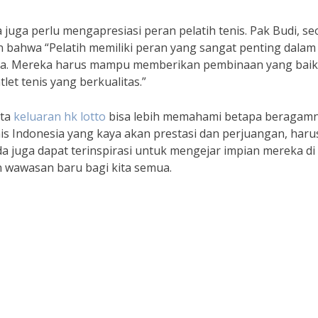
a juga perlu mengapresiasi peran pelatih tenis. Pak Budi, s
 bahwa “Pelatih memiliki peran yang sangat penting dalam
ia. Mereka harus mampu memberikan pembinaan yang baik
et tenis yang berkualitas.”
ita
keluaran hk lotto
bisa lebih memahami betapa beragam
enis Indonesia yang kaya akan prestasi dan perjuangan, haru
da juga dapat terinspirasi untuk mengejar impian mereka di
an wawasan baru bagi kita semua.