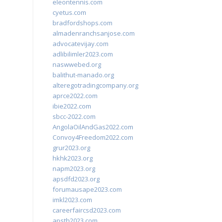
eleontennis.com
cyetus.com
bradfordshops.com
almadenranchsanjose.com
advocatevijay.com
adlibilimler2023.com
naswwebed.org
balithut-manado.org
alteregotradingcompany.org
aprce2022.com
ibie2022.com
sbcc-2022.com
AngolaOilAndGas2022.com
Convoy4Freedom2022.com
grur2023.org
hkhk2023.org
napm2023.org
apsdfd2023.org
forumausape2023.com
imkl2023.com
careerfaircsd2023.com
apsth2023.com