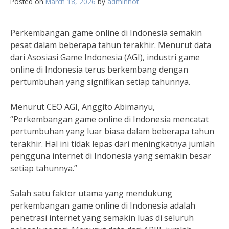
Posted on
March 18, 2026
by
adminhot
Perkembangan game online di Indonesia semakin
pesat dalam beberapa tahun terakhir. Menurut data
dari Asosiasi Game Indonesia (AGI), industri game
online di Indonesia terus berkembang dengan
pertumbuhan yang signifikan setiap tahunnya.
Menurut CEO AGI, Anggito Abimanyu,
“Perkembangan game online di Indonesia mencatat
pertumbuhan yang luar biasa dalam beberapa tahun
terakhir. Hal ini tidak lepas dari meningkatnya jumlah
pengguna internet di Indonesia yang semakin besar
setiap tahunnya.”
Salah satu faktor utama yang mendukung
perkembangan game online di Indonesia adalah
penetrasi internet yang semakin luas di seluruh