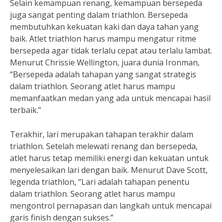
Selain kemampuan renang, kemampuan bersepeda
juga sangat penting dalam triathlon. Bersepeda
membutuhkan kekuatan kaki dan daya tahan yang
baik. Atlet triathlon harus mampu mengatur ritme
bersepeda agar tidak terlalu cepat atau terlalu lambat.
Menurut Chrissie Wellington, juara dunia Ironman,
“Bersepeda adalah tahapan yang sangat strategis
dalam triathlon. Seorang atlet harus mampu
memanfaatkan medan yang ada untuk mencapai hasil
terbaik.”
Terakhir, lari merupakan tahapan terakhir dalam
triathlon. Setelah melewati renang dan bersepeda,
atlet harus tetap memiliki energi dan kekuatan untuk
menyelesaikan lari dengan baik. Menurut Dave Scott,
legenda triathlon, “Lari adalah tahapan penentu
dalam triathlon. Seorang atlet harus mampu
mengontrol pernapasan dan langkah untuk mencapai
garis finish dengan sukses.”