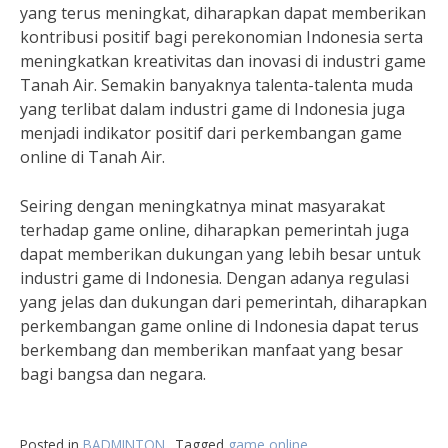
yang terus meningkat, diharapkan dapat memberikan
kontribusi positif bagi perekonomian Indonesia serta
meningkatkan kreativitas dan inovasi di industri game
Tanah Air. Semakin banyaknya talenta-talenta muda
yang terlibat dalam industri game di Indonesia juga
menjadi indikator positif dari perkembangan game
online di Tanah Air.
Seiring dengan meningkatnya minat masyarakat
terhadap game online, diharapkan pemerintah juga
dapat memberikan dukungan yang lebih besar untuk
industri game di Indonesia. Dengan adanya regulasi
yang jelas dan dukungan dari pemerintah, diharapkan
perkembangan game online di Indonesia dapat terus
berkembang dan memberikan manfaat yang besar
bagi bangsa dan negara.
Posted in
BADMINTON
Tagged
game online