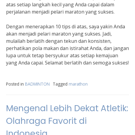
atas setiap langkah kecil yang Anda capai dalam
perjalanan menjadi pelari maraton yang sukses.
Dengan menerapkan 10 tips di atas, saya yakin Anda
akan menjadi pelari maraton yang sukses. Jadi,
mulailah berlatih dengan tekun dan konsisten,
perhatikan pola makan dan istirahat Anda, dan jangan
lupa untuk tetap bersyukur atas setiap kemajuan
yang Anda capai. Selamat berlatih dan semoga sukses!
Posted in
BADMINTON
Tagged
marathon
Mengenal Lebih Dekat Atletik:
Olahraga Favorit di
Indonesia