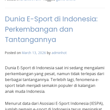
Dunia E-Sport di Indonesia:
Perkembangan dan
Tantangannya
Posted on
March 13, 2026
by
adminhot
Dunia E-Sport di Indonesia saat ini sedang mengalami
perkembangan yang pesat, namun tidak terlepas dari
berbagai tantangannya. Terlebih lagi, fenomena e-
sport telah menjadi semakin populer di kalangan
anak muda Indonesia.
Menurut data dari Asosiasi E-Sport Indonesia (IESPA),
jumlah pemain e-sport di Indonesia terus meningkat