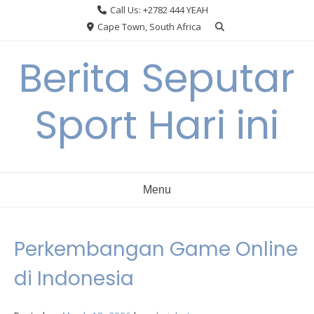
Skip
Call Us: +2782 444 YEAH
to
Cape Town, South Africa
content
Berita Seputar
Sport Hari ini
Menu
Perkembangan Game Online
di Indonesia