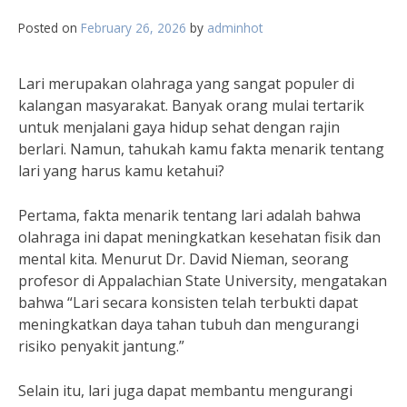
Posted on
February 26, 2026
by
adminhot
Lari merupakan olahraga yang sangat populer di
kalangan masyarakat. Banyak orang mulai tertarik
untuk menjalani gaya hidup sehat dengan rajin
berlari. Namun, tahukah kamu fakta menarik tentang
lari yang harus kamu ketahui?
Pertama, fakta menarik tentang lari adalah bahwa
olahraga ini dapat meningkatkan kesehatan fisik dan
mental kita. Menurut Dr. David Nieman, seorang
profesor di Appalachian State University, mengatakan
bahwa “Lari secara konsisten telah terbukti dapat
meningkatkan daya tahan tubuh dan mengurangi
risiko penyakit jantung.”
Selain itu, lari juga dapat membantu mengurangi