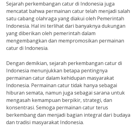
Sejarah perkembangan catur di Indonesia juga
mencatat bahwa permainan catur telah menjadi salah
satu cabang olahraga yang diakui oleh Pemerintah
Indonesia. Hal ini terlihat dari banyaknya dukungan
yang diberikan oleh pemerintah dalam
mengembangkan dan mempromosikan permainan
catur di Indonesia.
Dengan demikian, sejarah perkembangan catur di
Indonesia menunjukkan betapa pentingnya
permainan catur dalam kehidupan masyarakat
Indonesia. Permainan catur tidak hanya sebagai
hiburan semata, namun juga sebagai sarana untuk
mengasah kemampuan berpikir, strategi, dan
konsentrasi. Semoga permainan catur terus
berkembang dan menjadi bagian integral dari budaya
dan tradisi masyarakat Indonesia.