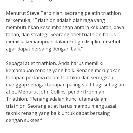
Menurut Steve Tarpinian, seorang pelatih triathlon
terkemuka, “Triathlon adalah olahraga yang
membutuhkan keseimbangan antara kekuatan, daya
tahan, dan strategi. Seorang atlet triathlon harus
memiliki kemampuan dalam ketiga disiplin tersebut
agar dapat bersaing dengan baik.”
Sebagai atlet triathlon, Anda harus memiliki
kemampuan renang yang baik. Renang merupakan
tahapan pertama dalam triathlon dan seringkali
dianggap sebagai tahapan paling sulit bagi sebagian
atlet. Menurut John Collins, pendiri Ironman
Triathlon, “Renang adalah kunci utama dalam
triathlon. Seorang atlet harus mampu menguasai
teknik renang yang baik untuk dapat bersaing
dengan sukses.”