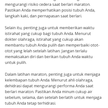
mengurangi risiko cedera saat berlari maraton.
Pastikan Anda memperhatikan posisi tubuh Anda,
langkah kaki, dan pernapasan saat berlari.
Selain itu, penting juga untuk memberikan waktu
istirahat yang cukup bagi tubuh Anda. Menurut
dokter olahraga, istirahat yang cukup akan
membantu tubuh Anda pulih dan memperbaiki otot-
otot yang lelah setelah latihan. Jangan terlalu
memaksakan diri dan berikan tubuh Anda waktu
untuk pulih.
Dalam latihan maraton, penting juga untuk menjaga
kelembapan tubuh Anda. Menurut ahli olahraga,
dehidrasi dapat mengurangi performa Anda saat
berlari maraton. Pastikan Anda minum cukup air
sebelum, selama, dan setelah berlatih untuk menjaga
tubuh Anda tetap terhidrasi.