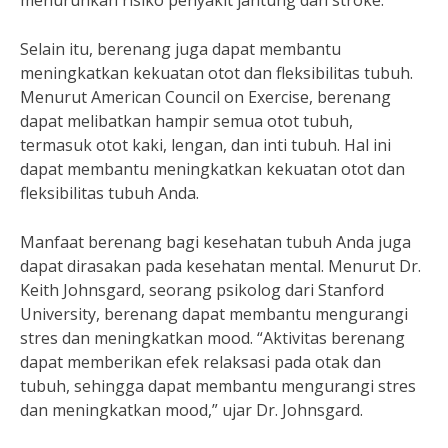
menurunkan risiko penyakit jantung dan stroke.
Selain itu, berenang juga dapat membantu
meningkatkan kekuatan otot dan fleksibilitas tubuh.
Menurut American Council on Exercise, berenang
dapat melibatkan hampir semua otot tubuh,
termasuk otot kaki, lengan, dan inti tubuh. Hal ini
dapat membantu meningkatkan kekuatan otot dan
fleksibilitas tubuh Anda.
Manfaat berenang bagi kesehatan tubuh Anda juga
dapat dirasakan pada kesehatan mental. Menurut Dr.
Keith Johnsgard, seorang psikolog dari Stanford
University, berenang dapat membantu mengurangi
stres dan meningkatkan mood. “Aktivitas berenang
dapat memberikan efek relaksasi pada otak dan
tubuh, sehingga dapat membantu mengurangi stres
dan meningkatkan mood,” ujar Dr. Johnsgard.