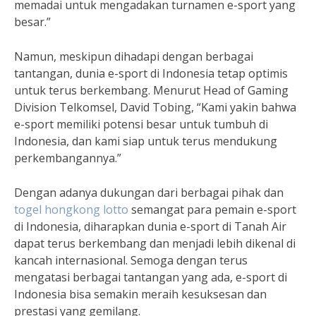
memadai untuk mengadakan turnamen e-sport yang
besar.”
Namun, meskipun dihadapi dengan berbagai
tantangan, dunia e-sport di Indonesia tetap optimis
untuk terus berkembang. Menurut Head of Gaming
Division Telkomsel, David Tobing, “Kami yakin bahwa
e-sport memiliki potensi besar untuk tumbuh di
Indonesia, dan kami siap untuk terus mendukung
perkembangannya.”
Dengan adanya dukungan dari berbagai pihak dan
togel hongkong lotto
semangat para pemain e-sport
di Indonesia, diharapkan dunia e-sport di Tanah Air
dapat terus berkembang dan menjadi lebih dikenal di
kancah internasional. Semoga dengan terus
mengatasi berbagai tantangan yang ada, e-sport di
Indonesia bisa semakin meraih kesuksesan dan
prestasi yang gemilang.