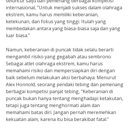
seluncur salju dan pemenang berbagai kompetisi
internasional, “Untuk menjadi sukses dalam olahraga
ekstrem, kamu harus memiliki keberanian,
ketekunan, dan fokus yang tinggi. Itulah yang
membedakan antara yang biasa-biasa saja dan yang
luar biasa.”
Namun, keberanian di puncak tidak selalu berarti
mengambil risiko yang gegabah atau sembrono.
Sebagai atlet olahraga ekstrem, kamu harus
memahami risiko dan mempersiapkan diri dengan
baik sebelum melakukan aksi berbahaya. Menurut
Alex Honnold, seorang pendaki tebing dan pemenang
berbagai kompetisi panjat tebing, “Keberanian di
puncak bukan hanya tentang menghadapi ketakutan,
tetapi juga tentang menghormati alam dan
memahami batas diri. Jangan pernah meremehkan
kekuatan alam, karena itu bisa berakibat fatal.”