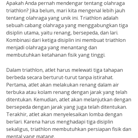
Apakah Anda pernah mendengar tentang olahraga
triathlon? Jika belum, mari kita mengenal lebih jauh
tentang olahraga yang unik ini. Triathlon adalah
sebuah cabang olahraga yang menggabungkan tiga
disiplin utama, yaitu renang, bersepeda, dan lari.
Kombinasi dari ketiga disiplin ini membuat triathlon
menjadi olahraga yang menantang dan
membutuhkan ketahanan fisik yang tinggi.
Dalam triathlon, atlet harus melewati tiga tahapan
berbeda secara berturut-turut tanpa istirahat.
Pertama, atlet akan melakukan renang dalam air
terbuka atau kolam renang dengan jarak yang telah
ditentukan. Kemudian, atlet akan melanjutkan dengan
bersepeda dengan jarak yang juga telah ditentukan.
Terakhir, atlet akan menyelesaikan lomba dengan
berlari. Karena harus menghadapi tiga disiplin
sekaligus, triathlon membutuhkan persiapan fisik dan
mental yang matang.