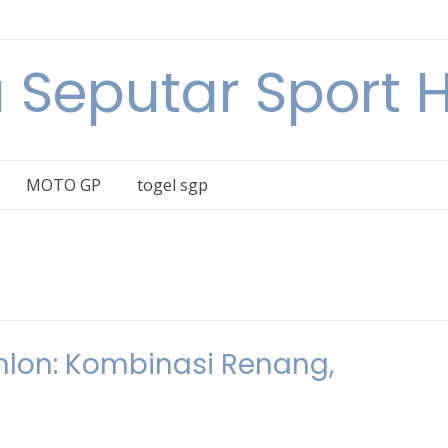
a Seputar Sport Ha
MOTO GP
togel sgp
hlon: Kombinasi Renang,