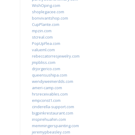
WishOping.com
shoplegacee.com
bonvivantshop.com
CupPlante.com
mpzin.com
stcreal.com
PopUpFlea.com
valueml.com
rebeccatorresjewelry.com
jmpbliss.com
drjorgerico.com
queensushipa.com
wendyweimerdds.com
ameri-camp.com
hrsreceivables.com
empconst1.com
cinderella-support.com
bigpinkrestaurant.com
inspirehuahin.com
memmingerspainting.com
jeremypbeasley.com