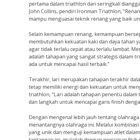
pertama dalam triathlon dan seringkali diangga
John Collins, pendiri Ironman Triathlon, “Rena
mampu menguasai teknik renang yang baik unt
Selain kemampuan renang, kemampuan berseped
membutuhkan kekuatan kaki dan daya tahan ya
agar tidak terlalu cepat atau terlalu lambat. M
adalah tahapan yang sangat strategis dalam 
ada untuk mencapai hasil terbaik.”
Terakhir, lari merupakan tahapan terakhir dala
tetap memiliki energi dan kekuatan untuk meny
triathlon, “Lari adalah tahapan penentu dala
dan langkah untuk mencapai garis finish denga
Dengan mengenal lebih jauh tentang olahraga t
menantangnya olahraga ini. Melalui kombinasi 
yang unik dan menguji kemampuan atlet dalam k
tantangan ini, mulailah dengan persiapan fisi