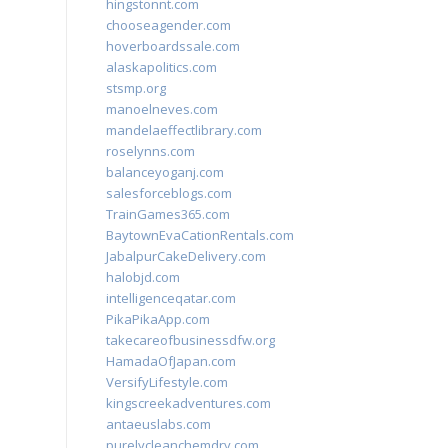
hingstonnt.com
chooseagender.com
hoverboardssale.com
alaskapolitics.com
stsmp.org
manoelneves.com
mandelaeffectlibrary.com
roselynns.com
balanceyoganj.com
salesforceblogs.com
TrainGames365.com
BaytownEvaCationRentals.com
JabalpurCakeDelivery.com
halobjd.com
intelligenceqatar.com
PikaPikaApp.com
takecareofbusinessdfw.org
HamadaOfJapan.com
VersifyLifestyle.com
kingscreekadventures.com
antaeuslabs.com
purelycleanchemdry.com