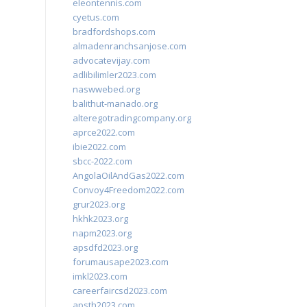
eleontennis.com
cyetus.com
bradfordshops.com
almadenranchsanjose.com
advocatevijay.com
adlibilimler2023.com
naswwebed.org
balithut-manado.org
alteregotradingcompany.org
aprce2022.com
ibie2022.com
sbcc-2022.com
AngolaOilAndGas2022.com
Convoy4Freedom2022.com
grur2023.org
hkhk2023.org
napm2023.org
apsdfd2023.org
forumausape2023.com
imkl2023.com
careerfaircsd2023.com
apsth2023.com