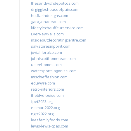
thesandwichdepotcos.com
drgiggleshouseofpain.com
hotflashdesigns.com
garagenadeau.com
lifestylechauffeurservice.com
EverNewNails.com
insideoutdecoratingcentre.com
salvatoresinpoint.com
jovialfloralco.com
johnlscotthometeam.com
u-seehomes.com
watersportslagonissi.com
mischieffashion.com
eduwyre.com
retro-interiors.com
theblvd-boise.com
fpet2023.org
e-smart2022.org
ngrc2022.org
leesfamilyfoods.com
lewis-lewis-cpas.com