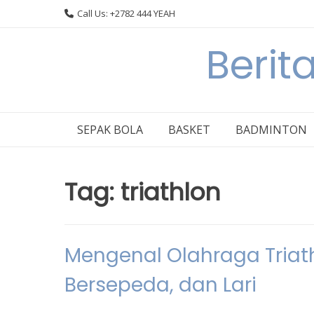
Skip
Call Us: +2782 444 YEAH
to
content
Berit
SEPAK BOLA
BASKET
BADMINTON
Tag:
triathlon
Mengenal Olahraga Triat
Bersepeda, dan Lari