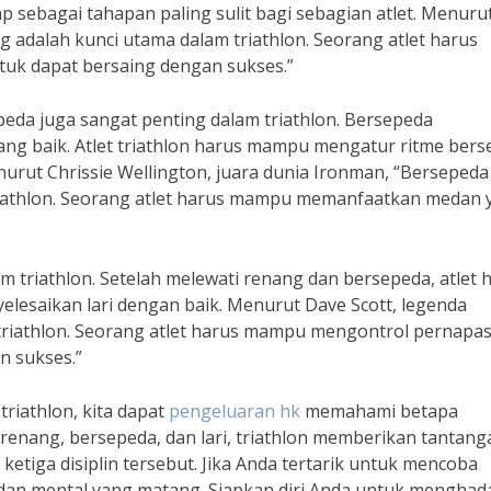
p sebagai tahapan paling sulit bagi sebagian atlet. Menuru
ng adalah kunci utama dalam triathlon. Seorang atlet harus
uk dapat bersaing dengan sukses.”
a juga sangat penting dalam triathlon. Bersepeda
ng baik. Atlet triathlon harus mampu mengatur ritme ber
enurut Chrissie Wellington, juara dunia Ironman, “Bersepeda
triathlon. Seorang atlet harus mampu memanfaatkan medan 
m triathlon. Setelah melewati renang dan bersepeda, atlet 
elesaikan lari dengan baik. Menurut Dave Scott, legenda
m triathlon. Seorang atlet harus mampu mengontrol pernapa
n sukses.”
riathlon, kita dapat
pengeluaran hk
memahami betapa
renang, bersepeda, dan lari, triathlon memberikan tantang
etiga disiplin tersebut. Jika Anda tertarik untuk mencoba
k dan mental yang matang. Siapkan diri Anda untuk menghad