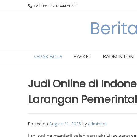
Skip
Call Us: +2782 444 YEAH
to
content
Berit
SEPAK BOLA
BASKET
BADMINTON
Judi Online di Indon
Larangan Pemerinta
Posted on
August 21, 2025
by
adminhot
Judi online menjadi salah satu aktivitas yang