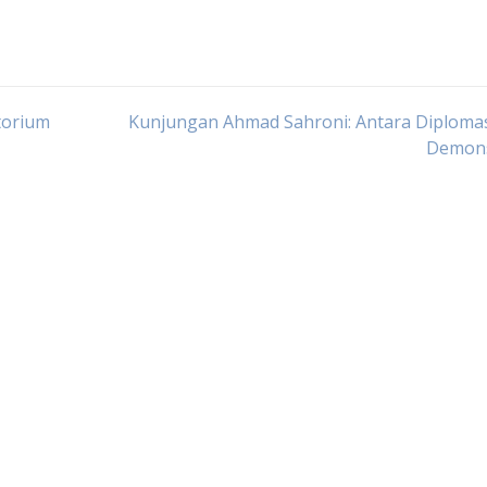
torium
Kunjungan Ahmad Sahroni: Antara Diplomas
Demons