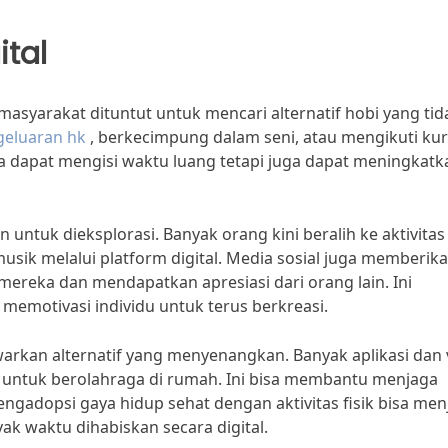
ital
 masyarakat dituntut untuk mencari alternatif hobi yang tid
geluaran hk
, berkecimpung dalam seni, atau mengikuti ku
nya dapat mengisi waktu luang tetapi juga dapat meningkatk
n untuk dieksplorasi. Banyak orang kini beralih ke aktivitas
musik melalui platform digital. Media sosial juga memberik
mereka dan mendapatkan apresiasi dari orang lain. Ini
motivasi individu untuk terus berkreasi.
arkan alternatif yang menyenangkan. Banyak aplikasi dan 
g untuk berolahraga di rumah. Ini bisa membantu menjaga
engadopsi gaya hidup sehat dengan aktivitas fisik bisa men
yak waktu dihabiskan secara digital.