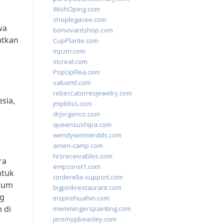
WishOping.com
shoplegacee.com
wa
bonvivantshop.com
atkan
CupPlante.com
mpzin.com
stcreal.com
PopUpFlea.com
valueml.com
rebeccatorresjewelry.com
sia,
jmpbliss.com
drjorgerico.com
queensushipa.com
wendyweimerdds.com
ameri-camp.com
hrsreceivables.com
ra
empconst1.com
ntuk
cinderella-support.com
ukum
bigpinkrestaurant.com
ng
inspirehuahin.com
 di
memmingerspainting.com
jeremypbeasley.com