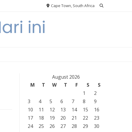
Cape Town, South Africa
ri ini
August 2026
M
T
W
T
F
S
S
1
2
3
4
5
6
7
8
9
10
11
12
13
14
15
16
17
18
19
20
21
22
23
24
25
26
27
28
29
30