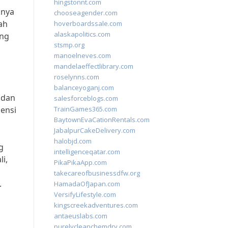
hingstonnt.com
knya
chooseagender.com
ah
hoverboardssale.com
alaskapolitics.com
ang
stsmp.org
manoelneves.com
mandelaeffectlibrary.com
roselynns.com
balanceyoganj.com
 dan
salesforceblogs.com
ensi
TrainGames365.com
BaytownEvaCationRentals.com
JabalpurCakeDelivery.com
halobjd.com
g
intelligenceqatar.com
i,
PikaPikaApp.com
takecareofbusinessdfw.org
.
HamadaOfJapan.com
VersifyLifestyle.com
kingscreekadventures.com
antaeuslabs.com
purelycleanchemdry.com