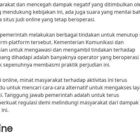
arakat dan mencegah dampak negatif yang ditimbulkan ol
g mendukung kebijakan ini, ada juga suara yang menilai b
 situs judi online yang tetap beroperasi.
pemerintah melakukan berbagai tindakan untuk menutup s
tform-platform tersebut. Kementerian Komunikasi dan
isian untuk mengawasi dan mengambil tindakan terhadap
yang dihadapi adalah banyaknya operator yang beroperasi
ntuk sepenuhnya membasmi praktik perjudian ini.
 online, minat masyarakat terhadap aktivitas ini terus
du untuk mencari cara-cara alternatif untuk mengakses la
gi. Tanggung jawab pemerintah adalah untuk terus
erkuat regulasi demi melindungi masyarakat dari dampak
ini.
ine