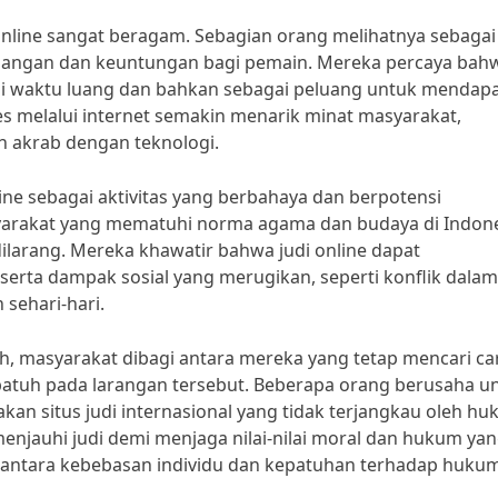
online sangat beragam. Sebagian orang melihatnya sebagai
nangan dan keuntungan bagi pemain. Mereka percaya bah
isi waktu luang dan bahkan sebagai peluang untuk mendap
s melalui internet semakin menarik minat masyarakat,
h akrab dengan teknologi.
line sebagai aktivitas yang berbahaya dan berpotensi
arakat yang mematuhi norma agama dan budaya di Indone
ilarang. Mereka khawatir bahwa judi online dapat
rta dampak sosial yang merugikan, seperti konflik dalam
sehari-hari.
, masyarakat dibagi antara mereka yang tetap mencari ca
patuh pada larangan tersebut. Beberapa orang berusaha u
n situs judi internasional yang tidak terjangkau oleh h
enjauhi judi demi menjaga nilai-nilai moral dan hukum ya
n antara kebebasan individu dan kepatuhan terhadap hukum