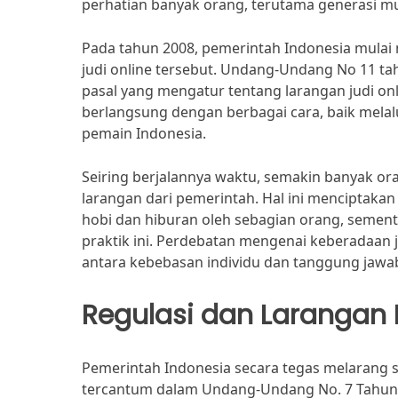
perhatian banyak orang, terutama generasi mu
Pada tahun 2008, pemerintah Indonesia mulai
judi online tersebut. Undang-Undang No 11 ta
pasal yang mengatur tentang larangan judi onl
berlangsung dengan berbagai cara, baik melalu
pemain Indonesia.
Seiring berjalannya waktu, semakin banyak ora
larangan dari pemerintah. Hal ini menciptakan
hobi dan hiburan oleh sebagian orang, sement
praktik ini. Perdebatan mengenai keberadaan 
antara kebebasan individu dan tanggung jawab
Regulasi dan Larangan
Pemerintah Indonesia secara tegas melarang se
tercantum dalam Undang-Undang No. 7 Tahun 19