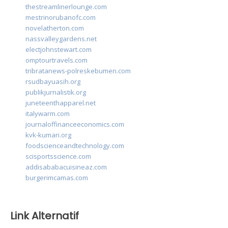
thestreamlinerlounge.com
mestrinorubanofc.com
novelatherton.com
nassvalleygardens.net
electjohnstewart.com
omptourtravels.com
tribratanews-polreskebumen.com
rsudbayuasih.org
publikjurnalistik.org
juneteenthapparel.net
italywarm.com
journaloffinanceeconomics.com
kvk-kumari.org
foodscienceandtechnology.com
scisportsscience.com
addisababacuisineaz.com
burgerimcamas.com
Link Alternatif