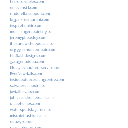
hrsreceivables.com
empconst1.com
cinderella-support.com
bigpinkrestaurant.com
inspirehuahin.com
memmingerspainting.com
jeremypbeasley.com
thesandwichdepotcos.com
drgiggleshouseofpain.com
hotflashdesigns.com
garagenadeau.com
lifestylechauffeurservice.com
EverNewNails.com
insideoutdecoratingcentre.com
salvatoresinpoint.com
jovialfloralco.com
johnlscotthometeam.com
u-seehomes.com
watersportslagonissi.com
mischieffashion.com
eduwyre.com
retro-interiors.com