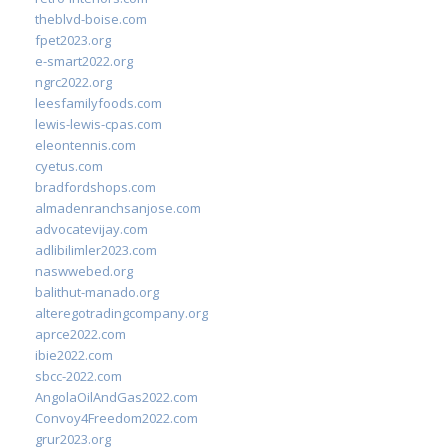
theblvd-boise.com
fpet2023.org
e-smart2022.org
ngrc2022.org
leesfamilyfoods.com
lewis-lewis-cpas.com
eleontennis.com
cyetus.com
bradfordshops.com
almadenranchsanjose.com
advocatevijay.com
adlibilimler2023.com
naswwebed.org
balithut-manado.org
alteregotradingcompany.org
aprce2022.com
ibie2022.com
sbcc-2022.com
AngolaOilAndGas2022.com
Convoy4Freedom2022.com
grur2023.org