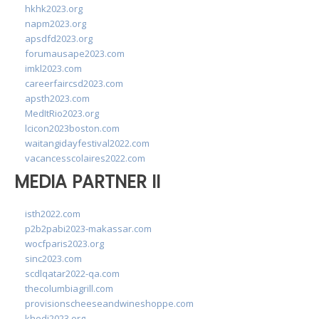
hkhk2023.org
napm2023.org
apsdfd2023.org
forumausape2023.com
imkl2023.com
careerfaircsd2023.com
apsth2023.com
MedItRio2023.org
lcicon2023boston.com
waitangidayfestival2022.com
vacancesscolaires2022.com
MEDIA PARTNER II
isth2022.com
p2b2pabi2023-makassar.com
wocfparis2023.org
sinc2023.com
scdlqatar2022-qa.com
thecolumbiagrill.com
provisionscheeseandwineshoppe.com
khedi2023.org