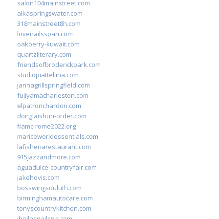
salon104mainstreet.com
alkaspringswater.com
318mainstreet8h.com
lovenailsspari.com
oakberry-kuwait.com
quartzliterary.com
friendsofbroderickpark.com
studiopiattellina.com
jannagrillspringfield.com
fujiyamacharleston.com
elpatronchardon.com
donglaishun-order.com
fiamc-rome2022.org
mariceworldessentials.com
lafisheriarestaurant.com
915jazzandmore.com
aguadulce-countryfair.com
jakehovis.com
bosswingsduluth.com
birminghamautocare.com
tonyscountrykitchen.com
jbellasnailspa.com