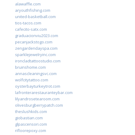
alawaffle.com
aryouthfishing.com
united-basketball.com
tios-tacos.com
cafecito-satx.com
graduacionviu2023.com
pecanjackstogo.com
zengardendayspa.com
sparklejewelryinc.com
ironcladtattoostudio.com
bruinshome.com
annascleaningsvc.com
wolfcitytattoo.com
oysterbayturkeytrot.com
lafronterarestauranteybar.com
lilyandrosetearoom.com
olivesburgberrypatch.com
theslushkids.com
giobastian.com
glpascensori.com
rifloorepoxy.com