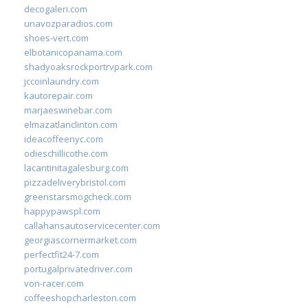
decogaleri.com
unavozparadios.com
shoes-vert.com
elbotanicopanama.com
shadyoaksrockportrvpark.com
jccoinlaundry.com
kautorepair.com
marjaeswinebar.com
elmazatlanclinton.com
ideacoffeenyc.com
odieschillicothe.com
lacantinitagalesburg.com
pizzadeliverybristol.com
greenstarsmogcheck.com
happypawspl.com
callahansautoservicecenter.com
georgiascornermarket.com
perfectfit24-7.com
portugalprivatedriver.com
von-racer.com
coffeeshopcharleston.com