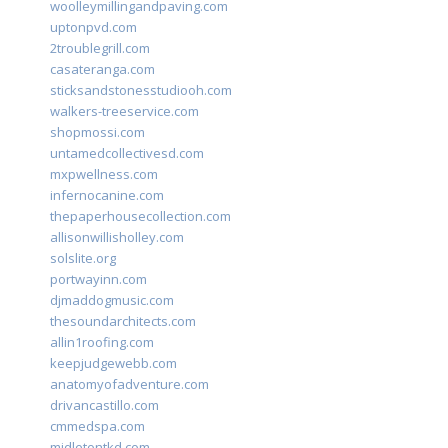
woolleymillingandpaving.com
uptonpvd.com
2troublegrill.com
casateranga.com
sticksandstonesstudiooh.com
walkers-treeservice.com
shopmossi.com
untamedcollectivesd.com
mxpwellness.com
infernocanine.com
thepaperhousecollection.com
allisonwillisholley.com
solslite.org
portwayinn.com
djmaddogmusic.com
thesoundarchitects.com
allin1roofing.com
keepjudgewebb.com
anatomyofadventure.com
drivancastillo.com
cmmedspa.com
midletontkd.com