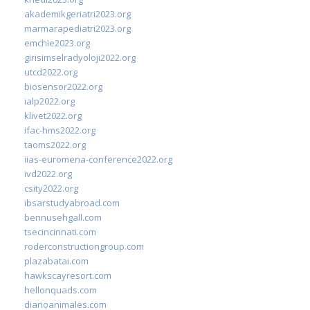
akademikgeriatri2023.org
marmarapediatri2023.org
emchie2023.org
girisimselradyoloji2022.org
utcd2022.org
biosensor2022.org
ialp2022.org
klivet2022.org
ifac-hms2022.org
taoms2022.org
iias-euromena-conference2022.org
ivd2022.org
csity2022.org
ibsarstudyabroad.com
bennusehgall.com
tsecincinnati.com
roderconstructiongroup.com
plazabatai.com
hawkscayresort.com
hellonquads.com
diarioanimales.com