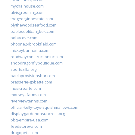
mychaihouse.com
alvisgrooming.com
thegeorginaestate.com
blythewoodseafood.com
paolosdelibangkok.com
bobacove.com
phoone24brookfield.com
mickeybarmama.com
roadwayconstructioninc.com
shopdragonflyboutique.com
sportszilla.org
batchprovisionsbar.com
brasserie-gobette.com
musicrearte.com
morseysfarms.com
riverviewtennis.com
official-kelly-toys-squishmallows.com
displaygardenonsuncrest.org
bbq-empire-usa.com
feedstoreva.com
drogopets.com