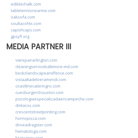
ediblechalk.com
tabletennisnearme.com
oaksofa.com
soultacohtx.com
capishcaps.com
gpsyfl.org
MEDIA PARTNER III
vwrepairarlington.com
cleaningservicebaltimore-md.com
beckslandscapeandfence.com
vistaaltadelveramendi.com
coastlinecateringnc.com
cuesburgershouston.com
psicologiaespecializadaencampeche.com
dmtacos.com
crescentstreetprinting.com
hornopizza.com
driveadragster.com
hematologa.com
lizaivanov.com