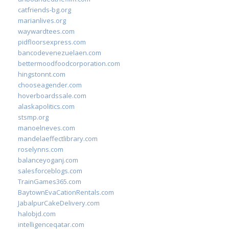
catfriends-bg.org
marianlives.org
waywardtees.com
pidfloorsexpress.com
bancodevenezuelaen.com
bettermoodfoodcorporation.com
hingstonnt.com
chooseagender.com
hoverboardssale.com
alaskapolitics.com
stsmp.org
manoelneves.com
mandelaeffectlibrary.com
roselynns.com
balanceyoganj.com
salesforceblogs.com
TrainGames365.com
BaytownEvaCationRentals.com
JabalpurCakeDelivery.com
halobjd.com
intelligenceqatar.com