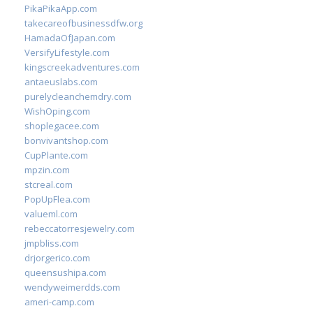
PikaPikaApp.com
takecareofbusinessdfw.org
HamadaOfJapan.com
VersifyLifestyle.com
kingscreekadventures.com
antaeuslabs.com
purelycleanchemdry.com
WishOping.com
shoplegacee.com
bonvivantshop.com
CupPlante.com
mpzin.com
stcreal.com
PopUpFlea.com
valueml.com
rebeccatorresjewelry.com
jmpbliss.com
drjorgerico.com
queensushipa.com
wendyweimerdds.com
ameri-camp.com