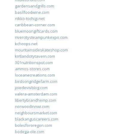
gardensandgrills.com
basilfoodwine.com
nikko-tochigi.net
caribbean-corner.com
bluemoongiftcards.com
rivercitysteampunkexpo.com
kchoops.net
mountainsideskateshop.com
kirtlandcitytavern.com
301nutritionspot.com
ammos-stores.com
loceanecreations.com
birdsongridgefarm.com
joiedevivblog.com
valera-amsterdam.com
libertybrandhemp.com
norwoodinnwi.com
neighboursmarket.com
blackanguscareers.com
bolesfororegon.com
bodega-ole.com