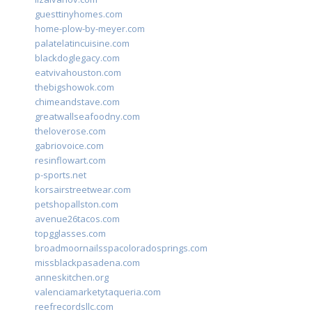
guesttinyhomes.com
home-plow-by-meyer.com
palatelatincuisine.com
blackdoglegacy.com
eatvivahouston.com
thebigshowok.com
chimeandstave.com
greatwallseafoodny.com
theloverose.com
gabriovoice.com
resinflowart.com
p-sports.net
korsairstreetwear.com
petshopallston.com
avenue26tacos.com
topgglasses.com
broadmoornailsspacoloradosprings.com
missblackpasadena.com
anneskitchen.org
valenciamarketytaqueria.com
reefrecordsllc.com