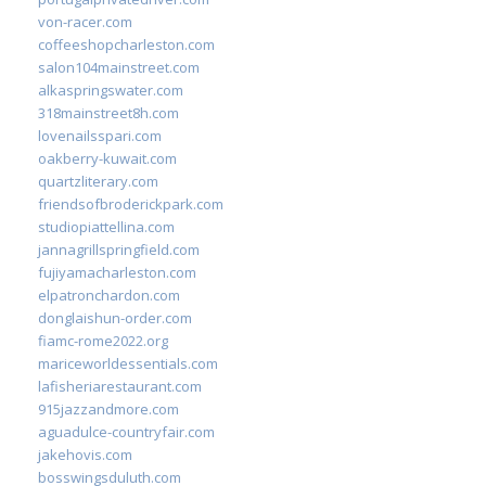
von-racer.com
coffeeshopcharleston.com
salon104mainstreet.com
alkaspringswater.com
318mainstreet8h.com
lovenailsspari.com
oakberry-kuwait.com
quartzliterary.com
friendsofbroderickpark.com
studiopiattellina.com
jannagrillspringfield.com
fujiyamacharleston.com
elpatronchardon.com
donglaishun-order.com
fiamc-rome2022.org
mariceworldessentials.com
lafisheriarestaurant.com
915jazzandmore.com
aguadulce-countryfair.com
jakehovis.com
bosswingsduluth.com