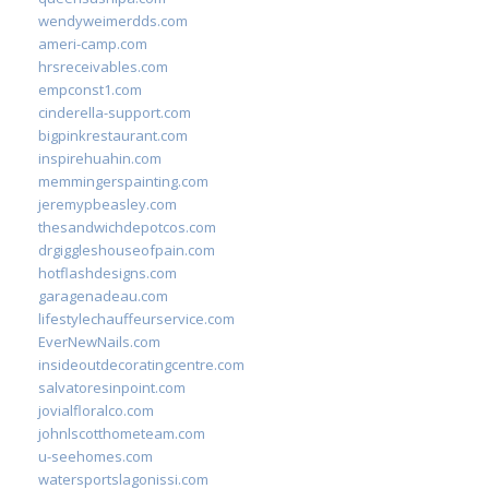
wendyweimerdds.com
ameri-camp.com
hrsreceivables.com
empconst1.com
cinderella-support.com
bigpinkrestaurant.com
inspirehuahin.com
memmingerspainting.com
jeremypbeasley.com
thesandwichdepotcos.com
drgiggleshouseofpain.com
hotflashdesigns.com
garagenadeau.com
lifestylechauffeurservice.com
EverNewNails.com
insideoutdecoratingcentre.com
salvatoresinpoint.com
jovialfloralco.com
johnlscotthometeam.com
u-seehomes.com
watersportslagonissi.com