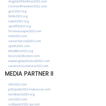
AngolaOilAndGas2022.com
Convoy4Freedom2022.com
grur2023.org
hkhk2023.org
napm2023.org
apsdfd2023.org
forumausape2023.com
imkl2023.com
careerfaircsd2023.com
apsth2023.com
MedItRio2023.org
lcicon2023boston.com
waitangidayfestival2022.com
vacancesscolaires2022.com
MEDIA PARTNER II
isth2022.com
p2b2pabi2023-makassar.com
wocfparis2023.org
sinc2023.com
scdlqatar2022-qa.com