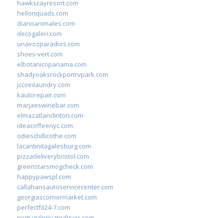
hawkscayresort.com
hellonquads.com
diarioanimales.com
decogaleri.com
unavozparadios.com
shoes-vert.com
elbotanicopanama.com
shadyoaksrockportrvpark.com
jccoinlaundry.com
kautorepair.com
marjaeswinebar.com
elmazatlanclinton.com
ideacoffeenyc.com
odieschillicothe.com
lacantinitagalesburg.com
pizzadeliverybristol.com
greenstarsmogcheck.com
happypawspl.com
callahansautoservicecenter.com
georgiascornermarket.com
perfectfit24-7.com
portugalprivatedriver.com