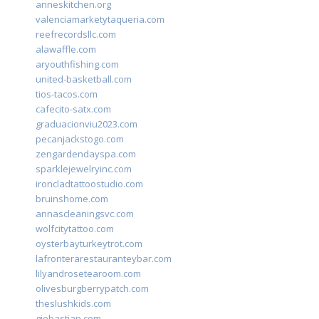
anneskitchen.org
valenciamarketytaqueria.com
reefrecordsllc.com
alawaffle.com
aryouthfishing.com
united-basketball.com
tios-tacos.com
cafecito-satx.com
graduacionviu2023.com
pecanjackstogo.com
zengardendayspa.com
sparklejewelryinc.com
ironcladtattoostudio.com
bruinshome.com
annascleaningsvc.com
wolfcitytattoo.com
oysterbayturkeytrot.com
lafronterarestauranteybar.com
lilyandrosetearoom.com
olivesburgberrypatch.com
theslushkids.com
giobastian.com