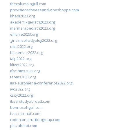
thecolumbiagrill.com
provisionscheeseandwineshoppe.com
khedi2023.org
akademikgeriatri2023.org
marmarapediatri2023.org
emchie2023.org
girisimselradyoloji2022.org
utcd2022.org
biosensor2022.org
ialp2022.org
klivet2022.org
ifac-hms2022.org
taoms2022.org
iias-euromena-conference2022.org
ivd2022.org
csity2022.org
ibsarstudyabroad.com
bennusehgall.com
tsecincinnati.com
roderconstructiongroup.com
plazabatai.com