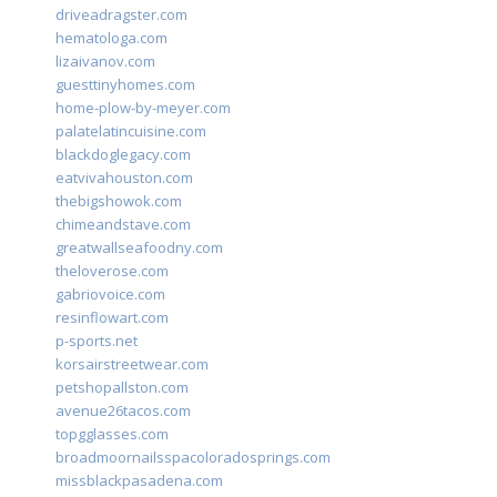
driveadragster.com
hematologa.com
lizaivanov.com
guesttinyhomes.com
home-plow-by-meyer.com
palatelatincuisine.com
blackdoglegacy.com
eatvivahouston.com
thebigshowok.com
chimeandstave.com
greatwallseafoodny.com
theloverose.com
gabriovoice.com
resinflowart.com
p-sports.net
korsairstreetwear.com
petshopallston.com
avenue26tacos.com
topgglasses.com
broadmoornailsspacoloradosprings.com
missblackpasadena.com