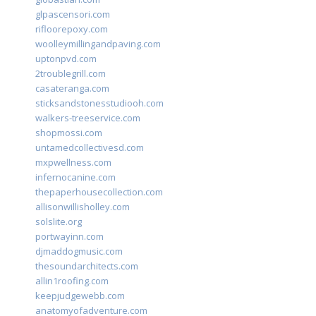
glpascensori.com
rifloorepoxy.com
woolleymillingandpaving.com
uptonpvd.com
2troublegrill.com
casateranga.com
sticksandstonesstudiooh.com
walkers-treeservice.com
shopmossi.com
untamedcollectivesd.com
mxpwellness.com
infernocanine.com
thepaperhousecollection.com
allisonwillisholley.com
solslite.org
portwayinn.com
djmaddogmusic.com
thesoundarchitects.com
allin1roofing.com
keepjudgewebb.com
anatomyofadventure.com