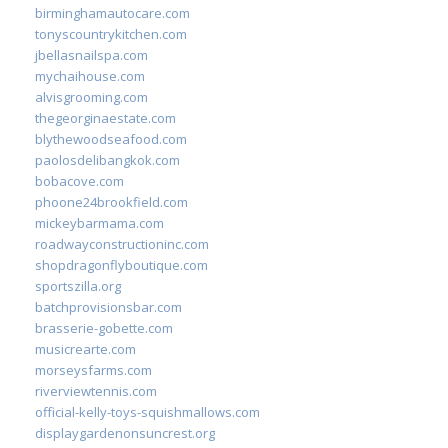
birminghamautocare.com
tonyscountrykitchen.com
jbellasnailspa.com
mychaihouse.com
alvisgrooming.com
thegeorginaestate.com
blythewoodseafood.com
paolosdelibangkok.com
bobacove.com
phoone24brookfield.com
mickeybarmama.com
roadwayconstructioninc.com
shopdragonflyboutique.com
sportszilla.org
batchprovisionsbar.com
brasserie-gobette.com
musicrearte.com
morseysfarms.com
riverviewtennis.com
official-kelly-toys-squishmallows.com
displaygardenonsuncrest.org