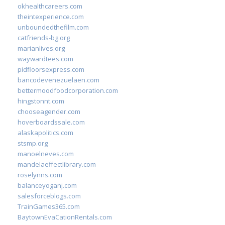
okhealthcareers.com
theintexperience.com
unboundedthefilm.com
catfriends-bg.org
marianlives.org
waywardtees.com
pidfloorsexpress.com
bancodevenezuelaen.com
bettermoodfoodcorporation.com
hingstonnt.com
chooseagender.com
hoverboardssale.com
alaskapolitics.com
stsmp.org
manoelneves.com
mandelaeffectlibrary.com
roselynns.com
balanceyoganj.com
salesforceblogs.com
TrainGames365.com
BaytownEvaCationRentals.com