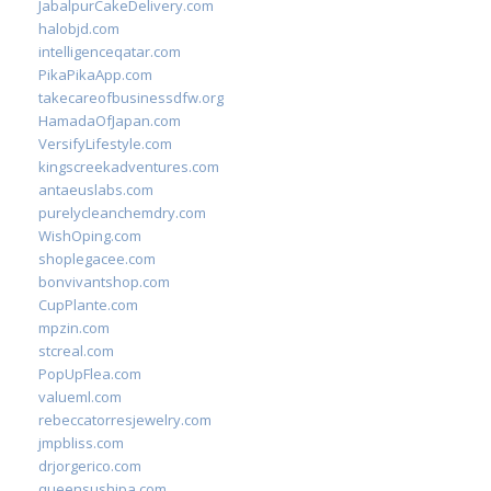
JabalpurCakeDelivery.com
halobjd.com
intelligenceqatar.com
PikaPikaApp.com
takecareofbusinessdfw.org
HamadaOfJapan.com
VersifyLifestyle.com
kingscreekadventures.com
antaeuslabs.com
purelycleanchemdry.com
WishOping.com
shoplegacee.com
bonvivantshop.com
CupPlante.com
mpzin.com
stcreal.com
PopUpFlea.com
valueml.com
rebeccatorresjewelry.com
jmpbliss.com
drjorgerico.com
queensushipa.com