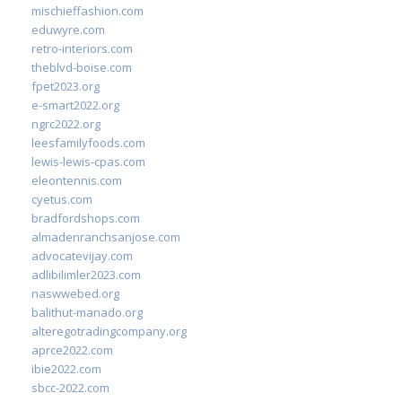
mischieffashion.com
eduwyre.com
retro-interiors.com
theblvd-boise.com
fpet2023.org
e-smart2022.org
ngrc2022.org
leesfamilyfoods.com
lewis-lewis-cpas.com
eleontennis.com
cyetus.com
bradfordshops.com
almadenranchsanjose.com
advocatevijay.com
adlibilimler2023.com
naswwebed.org
balithut-manado.org
alteregotradingcompany.org
aprce2022.com
ibie2022.com
sbcc-2022.com