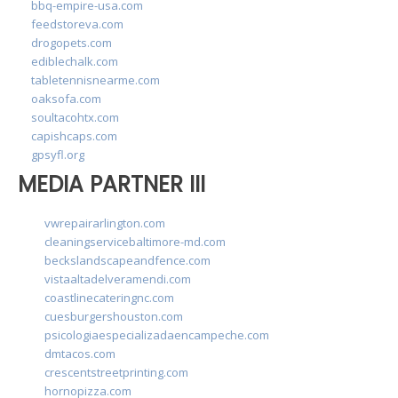
bbq-empire-usa.com
feedstoreva.com
drogopets.com
ediblechalk.com
tabletennisnearme.com
oaksofa.com
soultacohtx.com
capishcaps.com
gpsyfl.org
MEDIA PARTNER III
vwrepairarlington.com
cleaningservicebaltimore-md.com
beckslandscapeandfence.com
vistaaltadelveramendi.com
coastlinecateringnc.com
cuesburgershouston.com
psicologiaespecializadaencampeche.com
dmtacos.com
crescentstreetprinting.com
hornopizza.com