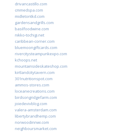
drivancastillo.com
cmmedspa.com
midletontkd.com
gardensandgrills.com
basilfoodwine.com
nikko-tochigi.net
caribbean-corner.com
bluemoongiftcards.com
rivercitysteampunkexpo.com
kchoops.net
mountainsideskateshop.com
kirtlandcitytavern.com
301nutritionspot.com
ammos-stores.com
loceanecreations.com
birdsongridgefarm.com
joiedevivblog.com
valera-amsterdam.com
libertybrandhemp.com
norwoodinnwi.com
neighboursmarket.com