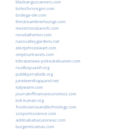
blackanguscareers.com
bolesfororegon.com
bodega-ole.com
thestreamlinerlounge.com
mestrinorubanofc.com
novelatherton.com
nassvalleygardens.net
electjohnstewart.com
omptourtravels.com
tribratanews-polreskebumen.com
rsudbayuasih.org
publikjurnalistik.org
juneteenthapparel.net
italywarm.com
journaloffinanceeconomics.com
kvk-kumari.org
foodscienceandtechnology.com
scisportsscience.com
addisababacuisineaz.com
burgerimcamas.com