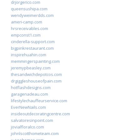
drjorgerico.com
queensushipa.com
wendyweimerdds.com
ameri-camp.com
hrsreceivables.com
empconst1.com
cinderella-support.com
bigpinkrestaurant.com
inspirehuahin.com
memmingerspainting.com
jeremypbeasley.com
thesandwichdepotcos.com
drgiggleshouseofpain.com
hotflashdesigns.com
garagenadeau.com
lifestylechauffeurservice.com
EverNewNails.com
insideoutdecoratingcentre.com
salvatoresinpoint.com
jovialfloralco.com
johnlscotthometeam.com