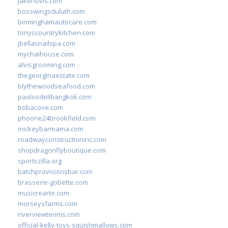
jakehovis.com
bosswingsduluth.com
birminghamautocare.com
tonyscountrykitchen.com
jbellasnailspa.com
mychaihouse.com
alvisgrooming.com
thegeorginaestate.com
blythewoodseafood.com
paolosdelibangkok.com
bobacove.com
phoone24brookfield.com
mickeybarmama.com
roadwayconstructioninc.com
shopdragonflyboutique.com
sportszilla.org
batchprovisionsbar.com
brasserie-gobette.com
musicrearte.com
morseysfarms.com
riverviewtennis.com
official-kelly-toys-squishmallows.com