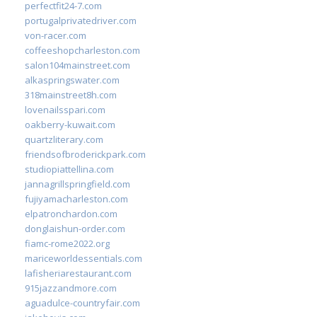
perfectfit24-7.com
portugalprivatedriver.com
von-racer.com
coffeeshopcharleston.com
salon104mainstreet.com
alkaspringswater.com
318mainstreet8h.com
lovenailsspari.com
oakberry-kuwait.com
quartzliterary.com
friendsofbroderickpark.com
studiopiattellina.com
jannagrillspringfield.com
fujiyamacharleston.com
elpatronchardon.com
donglaishun-order.com
fiamc-rome2022.org
mariceworldessentials.com
lafisheriarestaurant.com
915jazzandmore.com
aguadulce-countryfair.com