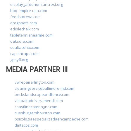
displaygardenonsuncrest.org
bbq-empire-usa.com
feedstoreva.com
drogopets.com
ediblechalk.com
tabletennisnearme.com
oaksofa.com
soultacohtx.com
capishcaps.com
gpsyfl.org
MEDIA PARTNER III
vwrepairarlington.com
cleaningservicebaltimore-md.com
beckslandscapeandfence.com
vistaaltadelveramendi.com
coastlinecateringnc.com
cuesburgershouston.com
psicologiaespecializadaencampeche.com
dmtacos.com