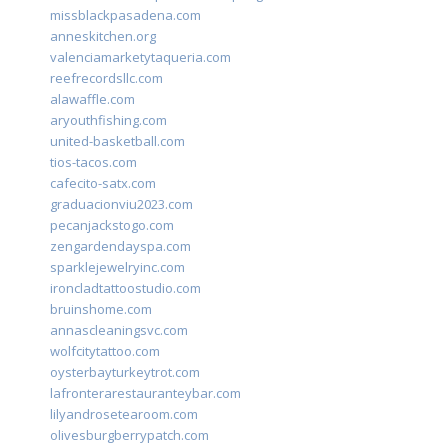
missblackpasadena.com
anneskitchen.org
valenciamarketytaqueria.com
reefrecordsllc.com
alawaffle.com
aryouthfishing.com
united-basketball.com
tios-tacos.com
cafecito-satx.com
graduacionviu2023.com
pecanjackstogo.com
zengardendayspa.com
sparklejewelryinc.com
ironcladtattoostudio.com
bruinshome.com
annascleaningsvc.com
wolfcitytattoo.com
oysterbayturkeytrot.com
lafronterarestauranteybar.com
lilyandrosetearoom.com
olivesburgberrypatch.com