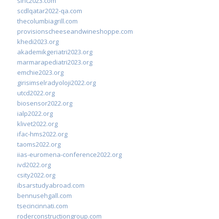
sinc2023.com
scdlqatar2022-qa.com
thecolumbiagrill.com
provisionscheeseandwineshoppe.com
khedi2023.org
akademikgeriatri2023.org
marmarapediatri2023.org
emchie2023.org
girisimselradyoloji2022.org
utcd2022.org
biosensor2022.org
ialp2022.org
klivet2022.org
ifac-hms2022.org
taoms2022.org
iias-euromena-conference2022.org
ivd2022.org
csity2022.org
ibsarstudyabroad.com
bennusehgall.com
tsecincinnati.com
roderconstructiongroup.com