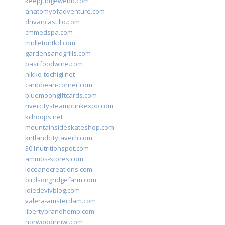
keepjudgewebb.com
anatomyofadventure.com
drivancastillo.com
cmmedspa.com
midletontkd.com
gardensandgrills.com
basilfoodwine.com
nikko-tochigi.net
caribbean-corner.com
bluemoongiftcards.com
rivercitysteampunkexpo.com
kchoops.net
mountainsideskateshop.com
kirtlandcitytavern.com
301nutritionspot.com
ammos-stores.com
loceanecreations.com
birdsongridgefarm.com
joiedevivblog.com
valera-amsterdam.com
libertybrandhemp.com
norwoodinnwi.com