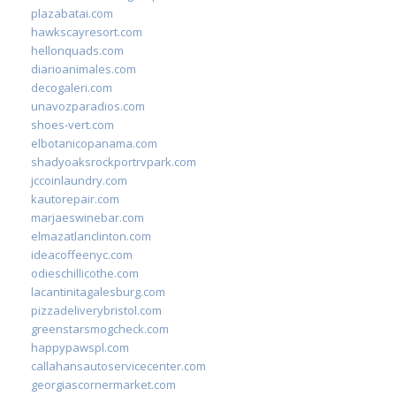
plazabatai.com
hawkscayresort.com
hellonquads.com
diarioanimales.com
decogaleri.com
unavozparadios.com
shoes-vert.com
elbotanicopanama.com
shadyoaksrockportrvpark.com
jccoinlaundry.com
kautorepair.com
marjaeswinebar.com
elmazatlanclinton.com
ideacoffeenyc.com
odieschillicothe.com
lacantinitagalesburg.com
pizzadeliverybristol.com
greenstarsmogcheck.com
happypawspl.com
callahansautoservicecenter.com
georgiascornermarket.com