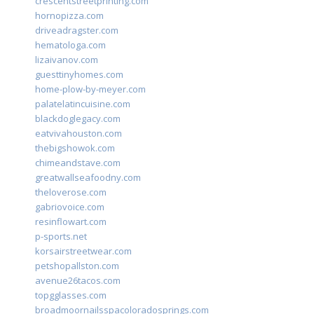
crescentstreetprinting.com
hornopizza.com
driveadragster.com
hematologa.com
lizaivanov.com
guesttinyhomes.com
home-plow-by-meyer.com
palatelatincuisine.com
blackdoglegacy.com
eatvivahouston.com
thebigshowok.com
chimeandstave.com
greatwallseafoodny.com
theloverose.com
gabriovoice.com
resinflowart.com
p-sports.net
korsairstreetwear.com
petshopallston.com
avenue26tacos.com
topgglasses.com
broadmoornailsspacoloradosprings.com