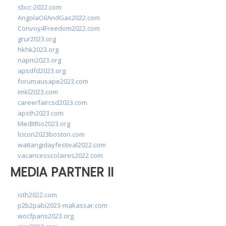
sbcc-2022.com
AngolaOilAndGas2022.com
Convoy4Freedom2022.com
grur2023.org
hkhk2023.org
napm2023.org
apsdfd2023.org
forumausape2023.com
imkl2023.com
careerfaircsd2023.com
apsth2023.com
MedItRio2023.org
lcicon2023boston.com
waitangidayfestival2022.com
vacancesscolaires2022.com
MEDIA PARTNER II
isth2022.com
p2b2pabi2023-makassar.com
wocfparis2023.org