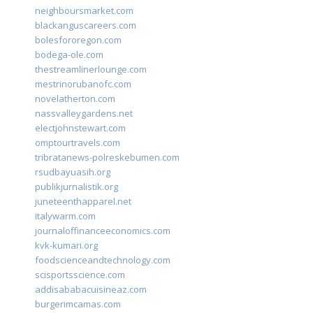
neighboursmarket.com
blackanguscareers.com
bolesfororegon.com
bodega-ole.com
thestreamlinerlounge.com
mestrinorubanofc.com
novelatherton.com
nassvalleygardens.net
electjohnstewart.com
omptourtravels.com
tribratanews-polreskebumen.com
rsudbayuasih.org
publikjurnalistik.org
juneteenthapparel.net
italywarm.com
journaloffinanceeconomics.com
kvk-kumari.org
foodscienceandtechnology.com
scisportsscience.com
addisababacuisineaz.com
burgerimcamas.com