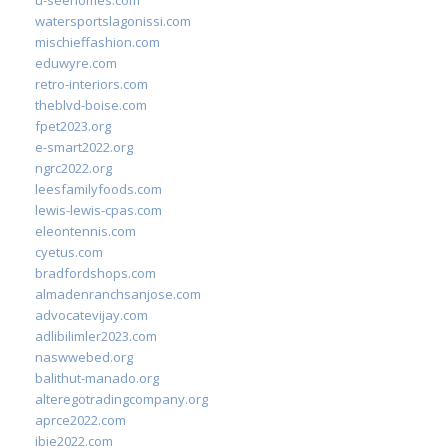
u-seehomes.com
watersportslagonissi.com
mischieffashion.com
eduwyre.com
retro-interiors.com
theblvd-boise.com
fpet2023.org
e-smart2022.org
ngrc2022.org
leesfamilyfoods.com
lewis-lewis-cpas.com
eleontennis.com
cyetus.com
bradfordshops.com
almadenranchsanjose.com
advocatevijay.com
adlibilimler2023.com
naswwebed.org
balithut-manado.org
alteregotradingcompany.org
aprce2022.com
ibie2022.com