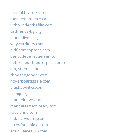
okhealthcareers.com
theintexperience.com
unboundedthefilm.com
catfriends-bg.org
marianlives.org
waywardtees.com
pidfloorsexpress.com
bancodevenezuelaen.com
bettermoodfoodcorporation.com
hingstonnt.com
chooseagender.com
hoverboardssale.com
alaskapolitics.com
stsmp.org
manoelneves.com
mandelaeffectlibrary.com
roselynns.com
balanceyoganj.com
salesforceblogs.com
TrainGames365.com