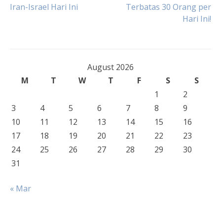
Iran-Israel Hari Ini
Terbatas 30 Orang per
navigation
Hari Ini!
August 2026
M
T
W
T
F
S
S
1
2
3
4
5
6
7
8
9
10
11
12
13
14
15
16
17
18
19
20
21
22
23
24
25
26
27
28
29
30
31
« Mar