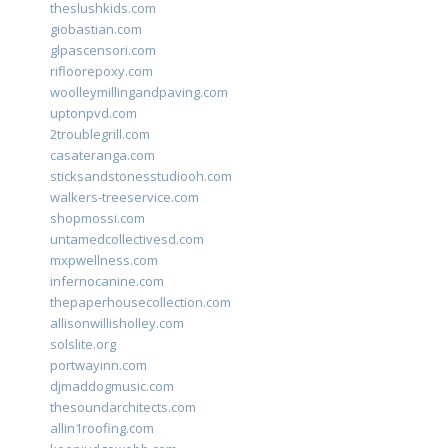
theslushkids.com
giobastian.com
glpascensori.com
rifloorepoxy.com
woolleymillingandpaving.com
uptonpvd.com
2troublegrill.com
casateranga.com
sticksandstonesstudiooh.com
walkers-treeservice.com
shopmossi.com
untamedcollectivesd.com
mxpwellness.com
infernocanine.com
thepaperhousecollection.com
allisonwillisholley.com
solslite.org
portwayinn.com
djmaddogmusic.com
thesoundarchitects.com
allin1roofing.com