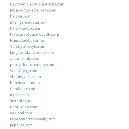
BaytownEvaCationRentals.com
JabalpurCakeDelivery.com
halobjd.com
intelligenceqatar.com
PikaPikaApp.com
takecareofbusinessdfw.org
HamadaOfJapan.com
VersifyLifestyle.com
kingscreekadventures.com
antaeuslabs.com
purelycleanchemdry.com
WishOping.com
shoplegacee.com
bonvivantshop.com
CupPlante.com
mpzin.com
stcreal.com
PopUpFlea.com
valueml.com
rebeccatorresjewelry.com
jmpbliss.com