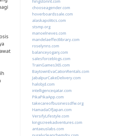
hingstonnt.com
bagi
chooseagender.com
hoverboardssale.com
alaskapolitics.com
stsmp.org
manoelneves.com
osis
mandelaeffectlibrary.com
ya
roselynns.com
rawat
balanceyoganj.com
salesforceblogs.com
TrainGames365.com
BaytownEvaCationRentals.com
ih
JabalpurCakeDelivery.com
n
halobjd.com
intelligenceqatar.com
PikaPikaApp.com
takecareofbusinessdfw.org
HamadaOfJapan.com
VersifyLifestyle.com
kingscreekadventures.com
antaeuslabs.com
purelycleanchemdry.com