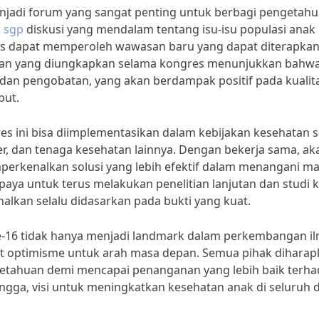
njadi forum yang sangat penting untuk berbagi pengetah
l sgp
diskusi yang mendalam tentang isu-isu populasi anak
s dapat memperoleh wawasan baru yang dapat diterapka
temuan yang diungkapkan selama kongres menunjukkan bahw
 dan pengobatan, yang akan berdampak positif pada kualit
but.
es ini bisa diimplementasikan dalam kebijakan kesehatan s
er, dan tenaga kesehatan lainnya. Dengan bekerja sama, ak
erkenalkan solusi yang lebih efektif dalam menangani ma
upaya untuk terus melakukan penelitian lanjutan dan studi kl
lkan selalu didasarkan pada bukti yang kuat.
e-16 tidak hanya menjadi landmark dalam perkembangan i
 optimisme untuk arah masa depan. Semua pihak diharap
getahuan demi mencapai penanganan yang lebih baik terh
gga, visi untuk meningkatkan kesehatan anak di seluruh 
.