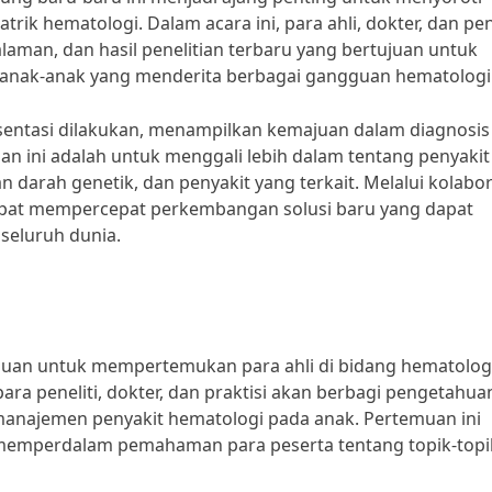
rik hematologi. Dalam acara ini, para ahli, dokter, dan pene
man, dan hasil penelitian terbaru yang bertujuan untuk
 anak-anak yang menderita berbagai gangguan hematologi
esentasi dilakukan, menampilkan kemajuan dalam diagnosis
uan ini adalah untuk menggali lebih dalam tentang penyakit
darah genetik, dan penyakit yang terkait. Melalui kolabor
dapat mempercepat perkembangan solusi baru yang dapat
seluruh dunia.
ujuan untuk mempertemukan para ahli di bidang hematolog
para peneliti, dokter, dan praktisi akan berbagi pengetahua
manajemen penyakit hematologi pada anak. Pertemuan ini
emperdalam pemahaman para peserta tentang topik-topi