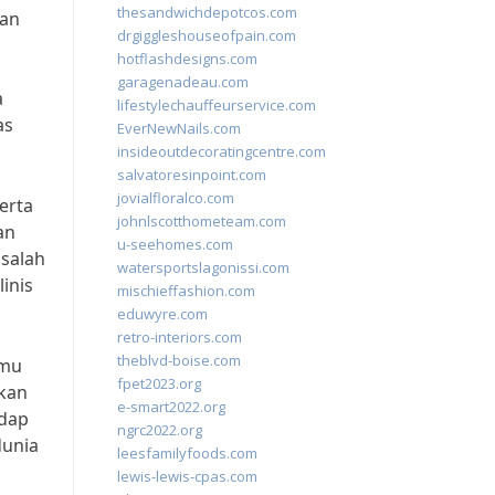
thesandwichdepotcos.com
uan
drgiggleshouseofpain.com
hotflashdesigns.com
n
garagenadeau.com
a
lifestylechauffeurservice.com
as
EverNewNails.com
insideoutdecoratingcentre.com
salvatoresinpoint.com
jovialfloralco.com
erta
johnlscotthometeam.com
an
u-seehomes.com
salah
watersportslagonissi.com
inis
mischieffashion.com
eduwyre.com
retro-interiors.com
theblvd-boise.com
lmu
fpet2023.org
kan
e-smart2022.org
adap
ngrc2022.org
dunia
leesfamilyfoods.com
lewis-lewis-cpas.com