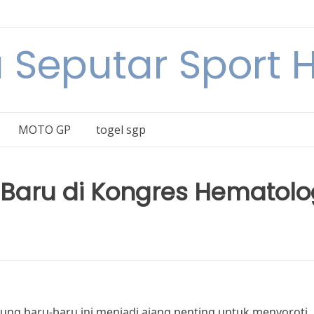
a Seputar Sport Ha
MOTO GP
togel sgp
Baru di Kongres Hematolo
ung baru-baru ini menjadi ajang penting untuk menyoroti