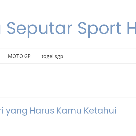
a Seputar Sport Ha
MOTO GP
togel sgp
ri yang Harus Kamu Ketahui