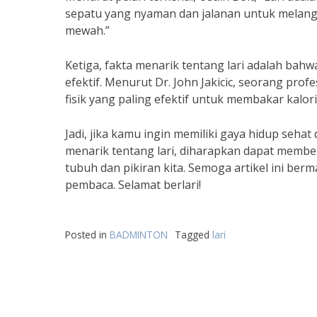
sepatu yang nyaman dan jalanan untuk melangk
mewah.”
Ketiga, fakta menarik tentang lari adalah ba
efektif. Menurut Dr. John Jakicic, seorang profes
fisik yang paling efektif untuk membakar kal
Jadi, jika kamu ingin memiliki gaya hidup sehat
menarik tentang lari, diharapkan dapat member
tubuh dan pikiran kita. Semoga artikel ini be
pembaca. Selamat berlari!
Posted in
BADMINTON
Tagged
lari