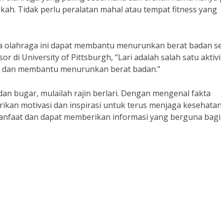
ah. Tidak perlu peralatan mahal atau tempat fitness yang
hwa olahraga ini dapat membantu menurunkan berat badan s
or di University of Pittsburgh, “Lari adalah salah satu aktiv
ori dan membantu menurunkan berat badan.”
 dan bugar, mulailah rajin berlari. Dengan mengenal fakta
ikan motivasi dan inspirasi untuk terus menjaga kesehata
rmanfaat dan dapat memberikan informasi yang berguna bagi