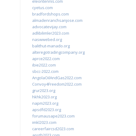
eleontennis.com
cyetus.com
bradfordshops.com
almadenranchsanjose.com
advocatevijay.com
adlibilimler2023.com
naswwebed.org
balithut-manado.org
alteregotradingcompany.org
aprce2022.com
ibie2022.com
sbcc-2022.com
AngolaOilAndGas2022.com
Convoy4Freedom2022.com
grur2023.org
hkhk2023.org
napm2023.org
apsdfd2023.org
forumausape2023.com
imkl2023.com
careerfaircsd2023.com
apsth2023.com