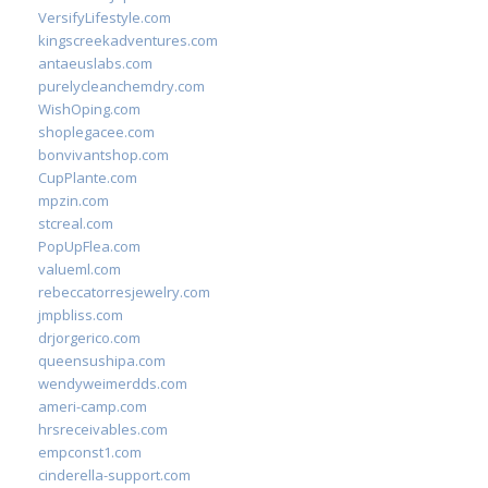
VersifyLifestyle.com
kingscreekadventures.com
antaeuslabs.com
purelycleanchemdry.com
WishOping.com
shoplegacee.com
bonvivantshop.com
CupPlante.com
mpzin.com
stcreal.com
PopUpFlea.com
valueml.com
rebeccatorresjewelry.com
jmpbliss.com
drjorgerico.com
queensushipa.com
wendyweimerdds.com
ameri-camp.com
hrsreceivables.com
empconst1.com
cinderella-support.com