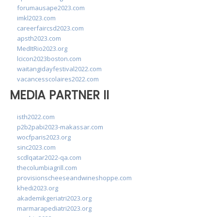
forumausape2023.com
imkl2023.com
careerfaircsd2023.com
apsth2023.com
MedItRio2023.org
lcicon2023boston.com
waitangidayfestival2022.com
vacancesscolaires2022.com
MEDIA PARTNER II
isth2022.com
p2b2pabi2023-makassar.com
wocfparis2023.org
sinc2023.com
scdlqatar2022-qa.com
thecolumbiagrill.com
provisionscheeseandwineshoppe.com
khedi2023.org
akademikgeriatri2023.org
marmarapediatri2023.org