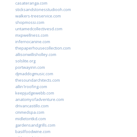
casateranga.com
sticksandstonesstudiooh.com
walkers-treeservice.com
shopmossi.com
untamedcollectivesd.com
mxpwellness.com
infernocanine.com
thepaperhousecollection.com
allisonwillisholley.com
solslite.org
portwayinn.com
djmaddogmusic.com
thesoundarchitects.com
allin1roofing.com
keepjudgewebb.com
anatomyofadventure.com
drivancastillo.com
cmmedspa.com
midletontkd.com
gardensandgrills.com
basilfoodwine.com