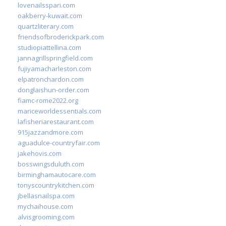
lovenailsspari.com
oakberry-kuwait.com
quartzliterary.com
friendsofbroderickpark.com
studiopiattellina.com
jannagrillspringfield.com
fujiyamacharleston.com
elpatronchardon.com
donglaishun-order.com
fiamc-rome2022.org
mariceworldessentials.com
lafisheriarestaurant.com
915jazzandmore.com
aguadulce-countryfair.com
jakehovis.com
bosswingsduluth.com
birminghamautocare.com
tonyscountrykitchen.com
jbellasnailspa.com
mychaihouse.com
alvisgrooming.com