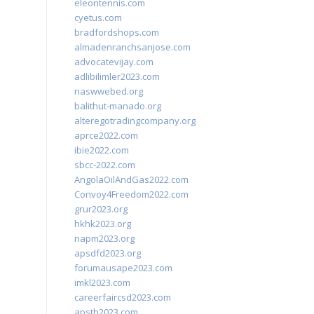
eleontennis.com
cyetus.com
bradfordshops.com
almadenranchsanjose.com
advocatevijay.com
adlibilimler2023.com
naswwebed.org
balithut-manado.org
alteregotradingcompany.org
aprce2022.com
ibie2022.com
sbcc-2022.com
AngolaOilAndGas2022.com
Convoy4Freedom2022.com
grur2023.org
hkhk2023.org
napm2023.org
apsdfd2023.org
forumausape2023.com
imkl2023.com
careerfaircsd2023.com
apsth2023.com