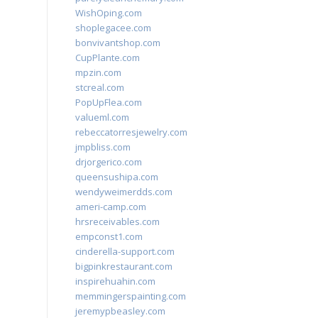
WishOping.com
shoplegacee.com
bonvivantshop.com
CupPlante.com
mpzin.com
stcreal.com
PopUpFlea.com
valueml.com
rebeccatorresjewelry.com
jmpbliss.com
drjorgerico.com
queensushipa.com
wendyweimerdds.com
ameri-camp.com
hrsreceivables.com
empconst1.com
cinderella-support.com
bigpinkrestaurant.com
inspirehuahin.com
memmingerspainting.com
jeremypbeasley.com