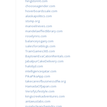
hingstonnt.com
chooseagender.com
hoverboardssale.com
alaskapolitics.com
stsmp.org
manoelneves.com
mandelaeffectlibrary.com
roselynns.com
balanceyoganj.com
salesforceblogs.com
TrainGames365.com
BaytownEvaCationRentals.com
JabalpurCakeDelivery.com
halobjd.com
intelligenceqatar.com
PikaPikaApp.com
takecareofbusinessdfw.org
HamadaOfJapan.com
VersifyLifestyle.com
kingscreekadventures.com
antaeuslabs.com
purelycleanchemdry.com