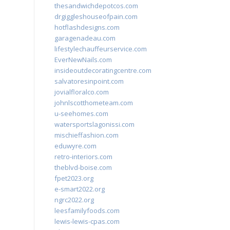
thesandwichdepotcos.com
drgiggleshouseofpain.com
hotflashdesigns.com
garagenadeau.com
lifestylechauffeurservice.com
EverNewNails.com
insideoutdecoratingcentre.com
salvatoresinpoint.com
jovialfloralco.com
johnlscotthometeam.com
u-seehomes.com
watersportslagonissi.com
mischieffashion.com
eduwyre.com
retro-interiors.com
theblvd-boise.com
fpet2023.org
e-smart2022.org
ngrc2022.org
leesfamilyfoods.com
lewis-lewis-cpas.com