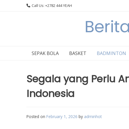
Skip
Call Us: +2782 444 YEAH
to
content
Berit
SEPAK BOLA
BASKET
BADMINTON
Segala yang Perlu An
Indonesia
Posted on
February 1, 2026
by
adminhot