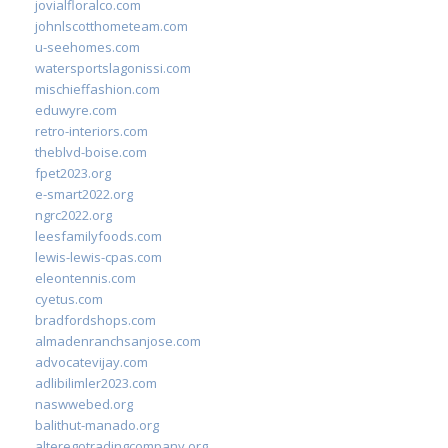
jovialfloralco.com
johnlscotthometeam.com
u-seehomes.com
watersportslagonissi.com
mischieffashion.com
eduwyre.com
retro-interiors.com
theblvd-boise.com
fpet2023.org
e-smart2022.org
ngrc2022.org
leesfamilyfoods.com
lewis-lewis-cpas.com
eleontennis.com
cyetus.com
bradfordshops.com
almadenranchsanjose.com
advocatevijay.com
adlibilimler2023.com
naswwebed.org
balithut-manado.org
alteregotradingcompany.org