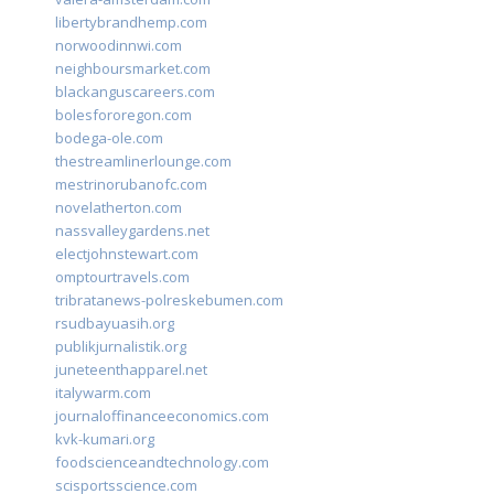
libertybrandhemp.com
norwoodinnwi.com
neighboursmarket.com
blackanguscareers.com
bolesfororegon.com
bodega-ole.com
thestreamlinerlounge.com
mestrinorubanofc.com
novelatherton.com
nassvalleygardens.net
electjohnstewart.com
omptourtravels.com
tribratanews-polreskebumen.com
rsudbayuasih.org
publikjurnalistik.org
juneteenthapparel.net
italywarm.com
journaloffinanceeconomics.com
kvk-kumari.org
foodscienceandtechnology.com
scisportsscience.com