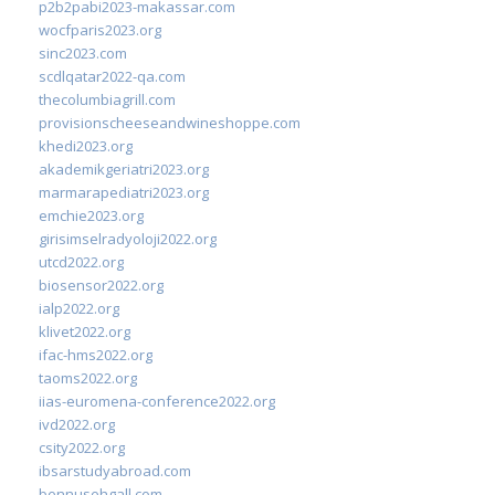
p2b2pabi2023-makassar.com
wocfparis2023.org
sinc2023.com
scdlqatar2022-qa.com
thecolumbiagrill.com
provisionscheeseandwineshoppe.com
khedi2023.org
akademikgeriatri2023.org
marmarapediatri2023.org
emchie2023.org
girisimselradyoloji2022.org
utcd2022.org
biosensor2022.org
ialp2022.org
klivet2022.org
ifac-hms2022.org
taoms2022.org
iias-euromena-conference2022.org
ivd2022.org
csity2022.org
ibsarstudyabroad.com
bennusehgall.com