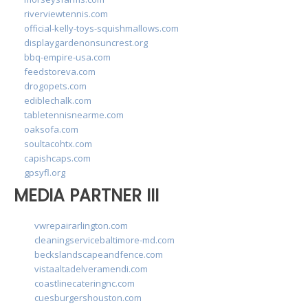
riverviewtennis.com
official-kelly-toys-squishmallows.com
displaygardenonsuncrest.org
bbq-empire-usa.com
feedstoreva.com
drogopets.com
ediblechalk.com
tabletennisnearme.com
oaksofa.com
soultacohtx.com
capishcaps.com
gpsyfl.org
MEDIA PARTNER III
vwrepairarlington.com
cleaningservicebaltimore-md.com
beckslandscapeandfence.com
vistaaltadelveramendi.com
coastlinecateringnc.com
cuesburgershouston.com