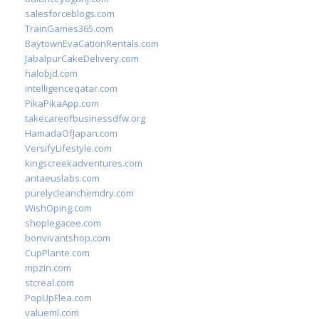
salesforceblogs.com
TrainGames365.com
BaytownEvaCationRentals.com
JabalpurCakeDelivery.com
halobjd.com
intelligenceqatar.com
PikaPikaApp.com
takecareofbusinessdfw.org
HamadaOfJapan.com
VersifyLifestyle.com
kingscreekadventures.com
antaeuslabs.com
purelycleanchemdry.com
WishOping.com
shoplegacee.com
bonvivantshop.com
CupPlante.com
mpzin.com
stcreal.com
PopUpFlea.com
valueml.com