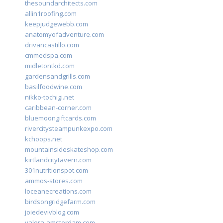
thesoundarchitects.com
allin1roofing.com
keepjudgewebb.com
anatomyofadventure.com
drivancastillo.com
cmmedspa.com
midletontkd.com
gardensandgrills.com
basilfoodwine.com
nikko-tochigi.net
caribbean-corner.com
bluemoongiftcards.com
rivercitysteampunkexpo.com
kchoops.net
mountainsideskateshop.com
kirtlandcitytavern.com
301nutritionspot.com
ammos-stores.com
loceanecreations.com
birdsongridgefarm.com
joiedevivblog.com
valera-amsterdam.com