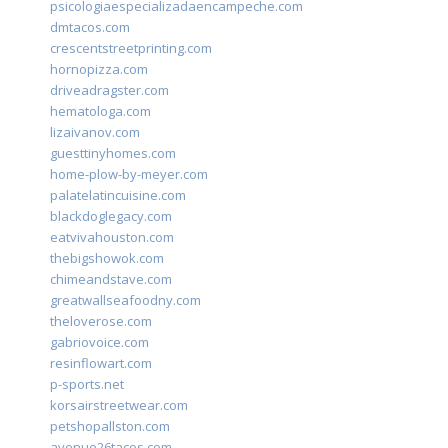
psicologiaespecializadaencampeche.com
dmtacos.com
crescentstreetprinting.com
hornopizza.com
driveadragster.com
hematologa.com
lizaivanov.com
guesttinyhomes.com
home-plow-by-meyer.com
palatelatincuisine.com
blackdoglegacy.com
eatvivahouston.com
thebigshowok.com
chimeandstave.com
greatwallseafoodny.com
theloverose.com
gabriovoice.com
resinflowart.com
p-sports.net
korsairstreetwear.com
petshopallston.com
avenue26tacos.com