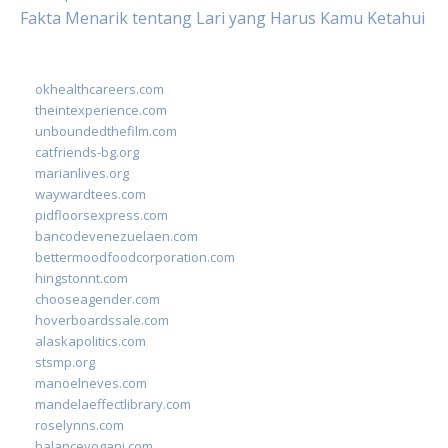
Fakta Menarik tentang Lari yang Harus Kamu Ketahui
okhealthcareers.com
theintexperience.com
unboundedthefilm.com
catfriends-bg.org
marianlives.org
waywardtees.com
pidfloorsexpress.com
bancodevenezuelaen.com
bettermoodfoodcorporation.com
hingstonnt.com
chooseagender.com
hoverboardssale.com
alaskapolitics.com
stsmp.org
manoelneves.com
mandelaeffectlibrary.com
roselynns.com
balanceyoganj.com