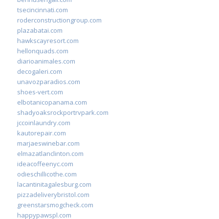
tsecincinnati.com
roderconstructiongroup.com
plazabatai.com
hawkscayresort.com
hellonquads.com
diarioanimales.com
decogaleri.com
unavozparadios.com
shoes-vert.com
elbotanicopanama.com
shadyoaksrockportrvpark.com
jccoinlaundry.com
kautorepair.com
marjaeswinebar.com
elmazatlanclinton.com
ideacoffeenyc.com
odieschillicothe.com
lacantinitagalesburg.com
pizzadeliverybristol.com
greenstarsmogcheck.com
happypawspl.com