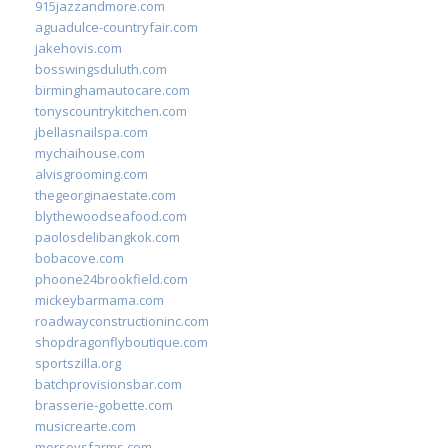
915jazzandmore.com
aguadulce-countryfair.com
jakehovis.com
bosswingsduluth.com
birminghamautocare.com
tonyscountrykitchen.com
jbellasnailspa.com
mychaihouse.com
alvisgrooming.com
thegeorginaestate.com
blythewoodseafood.com
paolosdelibangkok.com
bobacove.com
phoone24brookfield.com
mickeybarmama.com
roadwayconstructioninc.com
shopdragonflyboutique.com
sportszilla.org
batchprovisionsbar.com
brasserie-gobette.com
musicrearte.com
morseysfarms.com