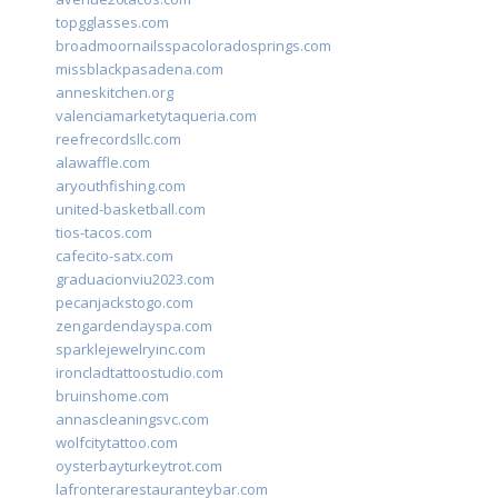
topgglasses.com
broadmoornailsspacoloradosprings.com
missblackpasadena.com
anneskitchen.org
valenciamarketytaqueria.com
reefrecordsllc.com
alawaffle.com
aryouthfishing.com
united-basketball.com
tios-tacos.com
cafecito-satx.com
graduacionviu2023.com
pecanjackstogo.com
zengardendayspa.com
sparklejewelryinc.com
ironcladtattoostudio.com
bruinshome.com
annascleaningsvc.com
wolfcitytattoo.com
oysterbayturkeytrot.com
lafronterarestauranteybar.com