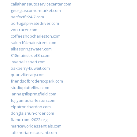
callahansautoservicecenter.com
georgiascornermarket.com
perfectfit24-7.com
portugalprivatedriver.com
von-racer.com
coffeeshopcharleston.com
salon104mainstreet.com
alkaspringswater.com
318mainstreet8h.com
lovenailsspari.com
oakberry-kuwait.com
quartzliterary.com
friendsofbroderickpark.com
studiopiattellina.com
jannagrillspringfield.com
fujiyamacharleston.com
elpatronchardon.com
donglaishun-order.com
fiamc-rome2022.org
mariceworldessentials.com
lafisheriarestaurant.com