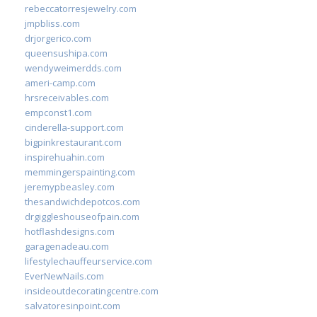
rebeccatorresjewelry.com
jmpbliss.com
drjorgerico.com
queensushipa.com
wendyweimerdds.com
ameri-camp.com
hrsreceivables.com
empconst1.com
cinderella-support.com
bigpinkrestaurant.com
inspirehuahin.com
memmingerspainting.com
jeremypbeasley.com
thesandwichdepotcos.com
drgiggleshouseofpain.com
hotflashdesigns.com
garagenadeau.com
lifestylechauffeurservice.com
EverNewNails.com
insideoutdecoratingcentre.com
salvatoresinpoint.com