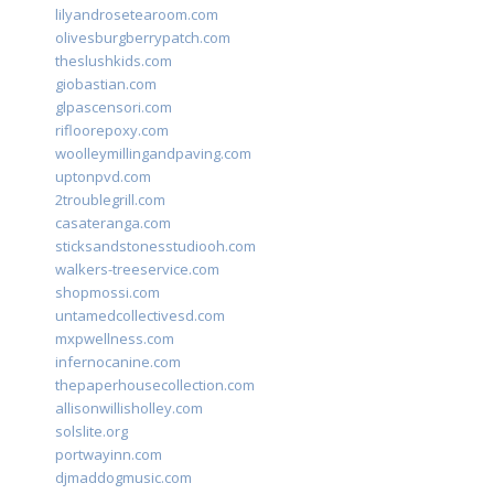
lilyandrosetearoom.com
olivesburgberrypatch.com
theslushkids.com
giobastian.com
glpascensori.com
rifloorepoxy.com
woolleymillingandpaving.com
uptonpvd.com
2troublegrill.com
casateranga.com
sticksandstonesstudiooh.com
walkers-treeservice.com
shopmossi.com
untamedcollectivesd.com
mxpwellness.com
infernocanine.com
thepaperhousecollection.com
allisonwillisholley.com
solslite.org
portwayinn.com
djmaddogmusic.com