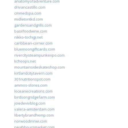
anatomyofadventure.com
drivancastillo.com
cmmedspa.com
midletontkd.com
gardensandgrills.com
basilfoodwine.com
nikko-tochigi.net
caribbean-corner.com
bluemoongiftcards.com
rivercitysteampunkexpo.com
kchoops.net
mountainsideskateshop.com
kirtlandcitytavern.com
301nutritionspot.com
ammos-stores.com
loceanecreations.com
birdsongridgefarm.com
joiedevivblog.com
valera-amsterdam.com
libertybrandhemp.com
norwoodinnwi.com
neighboursmarket.com