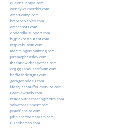
queensushipa.com
wendyweimerdds.com
ameri-camp.com
hrsreceivables.com
empconst1.com
cinderella-support.com
bigpinkrestaurant.com
inspirehuahin.com
memmingerspainting.com
jeremypbeasley.com
thesandwichdepotcos.com
drgiggleshouseofpain.com
hotflashdesigns.com
garagenadeau.com
lifestylechauffeurservice.com
EverNewNails.com
insideoutdecoratingcentre.com
salvatoresinpoint.com
jovialfloralco.com
johnlscotthometeam.com
u-seehomes.com