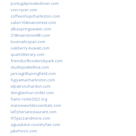
portugalprivatedriver.com
von-racer.com
coffeeshopcharleston.com
salon104mainstreet.com
alkaspringswater.com
318mainstreet8h.com
lovenailsspari.com
oakberry-kuwait.com
quartzliterary.com
friendsofbroderickpark.com
studiopiattellina.com
jannagrillspringfield.com
fujiyamacharleston.com
elpatronchardon.com
donglaishun-order.com
fiamc-rome2022.org
mariceworldessentials.com
lafisheriarestaurant.com
915jazzandmore.com
aguadulce-countryfair.com
jakehovis.com