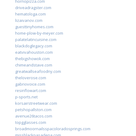
hornopizza.com
driveadragster.com
hematologa.com
lizaivanov.com
guesttinyhomes.com
home-plow-by-meyer.com
palatelatincuisine.com
blackdoglegacy.com
eatvivahouston.com
thebigshowok.com
chimeandstave.com
greatwallseafoodny.com
theloverose.com
gabriovoice.com
resinflowart.com
p-sports.net
korsairstreetwear.com
petshopallston.com
avenue26tacos.com
topgglasses.com
broadmoornailsspacoloradosprings.com
missblackpasadena.com