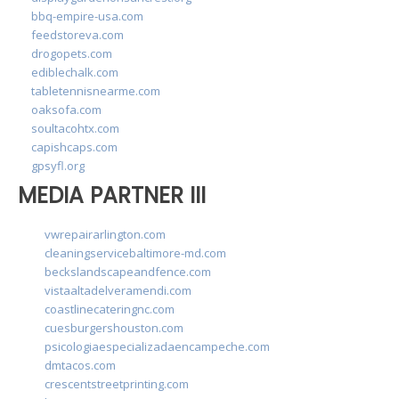
bbq-empire-usa.com
feedstoreva.com
drogopets.com
ediblechalk.com
tabletennisnearme.com
oaksofa.com
soultacohtx.com
capishcaps.com
gpsyfl.org
MEDIA PARTNER III
vwrepairarlington.com
cleaningservicebaltimore-md.com
beckslandscapeandfence.com
vistaaltadelveramendi.com
coastlinecateringnc.com
cuesburgershouston.com
psicologiaespecializadaencampeche.com
dmtacos.com
crescentstreetprinting.com