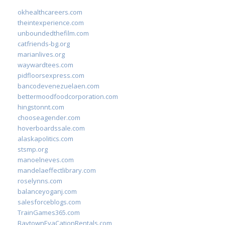
okhealthcareers.com
theintexperience.com
unboundedthefilm.com
catfriends-bg.org
marianlives.org
waywardtees.com
pidfloorsexpress.com
bancodevenezuelaen.com
bettermoodfoodcorporation.com
hingstonnt.com
chooseagender.com
hoverboardssale.com
alaskapolitics.com
stsmp.org
manoelneves.com
mandelaeffectlibrary.com
roselynns.com
balanceyoganj.com
salesforceblogs.com
TrainGames365.com
BaytownEvaCationRentals.com