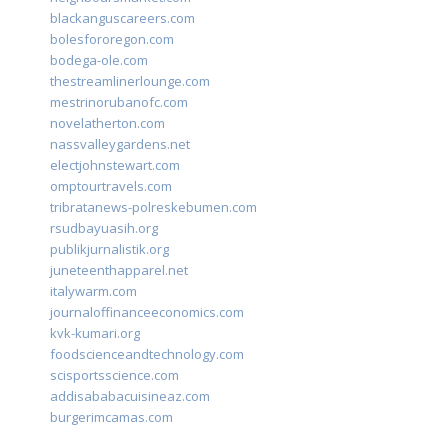
blackanguscareers.com
bolesfororegon.com
bodega-ole.com
thestreamlinerlounge.com
mestrinorubanofc.com
novelatherton.com
nassvalleygardens.net
electjohnstewart.com
omptourtravels.com
tribratanews-polreskebumen.com
rsudbayuasih.org
publikjurnalistik.org
juneteenthapparel.net
italywarm.com
journaloffinanceeconomics.com
kvk-kumari.org
foodscienceandtechnology.com
scisportsscience.com
addisababacuisineaz.com
burgerimcamas.com