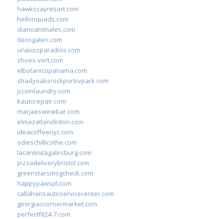
hawkscayresort.com
hellonquads.com
diarioanimales.com
decogaleri.com
unavozparadios.com
shoes-vert.com
elbotanicopanama.com
shadyoaksrockportrvpark.com
jccoinlaundry.com
kautorepair.com
marjaeswinebar.com
elmazatlanclinton.com
ideacoffeenyc.com
odieschillicothe.com
lacantinitagalesburg.com
pizzadeliverybristol.com
greenstarsmogcheck.com
happypawspl.com
callahansautoservicecenter.com
georgiascornermarket.com
perfectfit24-7.com