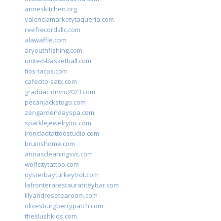
anneskitchen.org
valenciamarketytaqueria.com
reefrecordsllc.com
alawaffle.com
aryouthfishing.com
united-basketball.com
tios-tacos.com
cafecito-satx.com
graduacionviu2023.com
pecanjackstogo.com
zengardendayspa.com
sparklejewelryinc.com
ironcladtattoostudio.com
bruinshome.com
annascleaningsvc.com
wolfcitytattoo.com
oysterbayturkeytrot.com
lafronterarestauranteybar.com
lilyandrosetearoom.com
olivesburgberrypatch.com
theslushkids.com