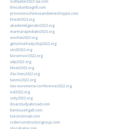
scdlqatar2022-qa.com
thecolumbiagrill.com
provisionscheeseandwineshoppe.com
khedi2023.org
akademikgeriatri2023.org
marmarapediatri2023.org
emchie2023.org
girisimselradyoloji2022.org
utcd2022.org
biosensor2022.org
ialp2022.org
klivet2022.org
ifac-hms2022.org
taoms2022.org
iias-euromena-conference2022.org
ivd2022.org
csity2022.org
ibsarstudyabroad.com
bennusehgall.com
tsecincinnati.com
roderconstructiongroup.com
plazabatai.com