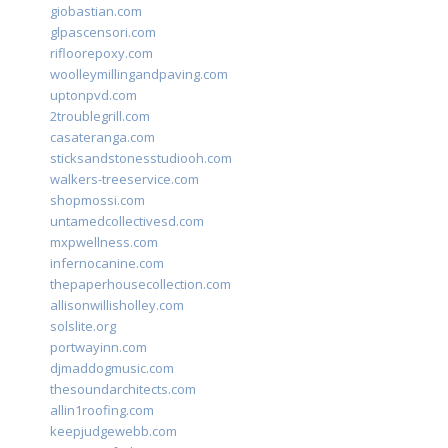
giobastian.com
glpascensori.com
rifloorepoxy.com
woolleymillingandpaving.com
uptonpvd.com
2troublegrill.com
casateranga.com
sticksandstonesstudiooh.com
walkers-treeservice.com
shopmossi.com
untamedcollectivesd.com
mxpwellness.com
infernocanine.com
thepaperhousecollection.com
allisonwillisholley.com
solslite.org
portwayinn.com
djmaddogmusic.com
thesoundarchitects.com
allin1roofing.com
keepjudgewebb.com