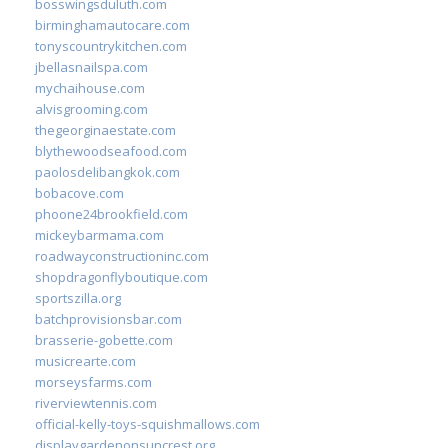
bosswingsduluth.com
birminghamautocare.com
tonyscountrykitchen.com
jbellasnailspa.com
mychaihouse.com
alvisgrooming.com
thegeorginaestate.com
blythewoodseafood.com
paolosdelibangkok.com
bobacove.com
phoone24brookfield.com
mickeybarmama.com
roadwayconstructioninc.com
shopdragonflyboutique.com
sportszilla.org
batchprovisionsbar.com
brasserie-gobette.com
musicrearte.com
morseysfarms.com
riverviewtennis.com
official-kelly-toys-squishmallows.com
displaygardenonsuncrest.org