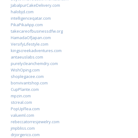
JabalpurCakeDelivery.com
halobjd.com
intelligenceqatar.com
PikaPikaApp.com
takecareofbusinessdfw.org
HamadaOfJapan.com
VersifyLifestyle.com
kingscreekadventures.com
antaeuslabs.com
purelycleanchemdry.com
WishOping.com
shoplegacee.com
bonvivantshop.com
CupPlante.com
mpzin.com
stcreal.com
PopUpFlea.com
valueml.com
rebeccatorresjewelry.com
jmpbliss.com
drjorgerico.com