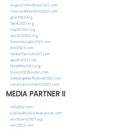
AngolaOilAndGas2022.com
Convoy4Freedom2022.com
grur2023.org
hkhk2023.org
napm2023.org
apsdfd2023.org
forumausape2023.com
imkl2023.com
careerfaircsd2023.com
apsth2023.com
MedItRio2023.org
lcicon2023boston.com
waitangidayfestival2022.com
vacancesscolaires2022.com
MEDIA PARTNER II
isth2022.com
p2b2pabi2023-makassar.com
wocfparis2023.org
sinc2023.com