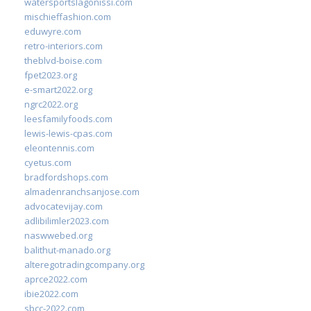
watersportslagonissi.com
mischieffashion.com
eduwyre.com
retro-interiors.com
theblvd-boise.com
fpet2023.org
e-smart2022.org
ngrc2022.org
leesfamilyfoods.com
lewis-lewis-cpas.com
eleontennis.com
cyetus.com
bradfordshops.com
almadenranchsanjose.com
advocatevijay.com
adlibilimler2023.com
naswwebed.org
balithut-manado.org
alteregotradingcompany.org
aprce2022.com
ibie2022.com
sbcc-2022.com