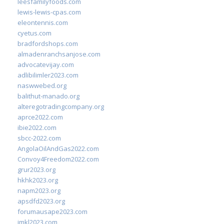
leesfamilyfoods.com
lewis-lewis-cpas.com
eleontennis.com
cyetus.com
bradfordshops.com
almadenranchsanjose.com
advocatevijay.com
adlibilimler2023.com
naswwebed.org
balithut-manado.org
alteregotradingcompany.org
aprce2022.com
ibie2022.com
sbcc-2022.com
AngolaOilAndGas2022.com
Convoy4Freedom2022.com
grur2023.org
hkhk2023.org
napm2023.org
apsdfd2023.org
forumausape2023.com
imkl2023.com