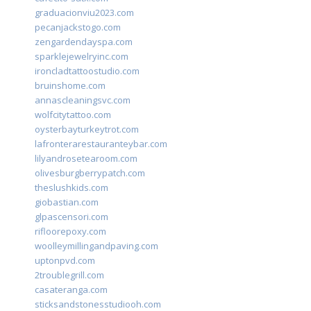
graduacionviu2023.com
pecanjackstogo.com
zengardendayspa.com
sparklejewelryinc.com
ironcladtattoostudio.com
bruinshome.com
annascleaningsvc.com
wolfcitytattoo.com
oysterbayturkeytrot.com
lafronterarestauranteybar.com
lilyandrosetearoom.com
olivesburgberrypatch.com
theslushkids.com
giobastian.com
glpascensori.com
rifloorepoxy.com
woolleymillingandpaving.com
uptonpvd.com
2troublegrill.com
casateranga.com
sticksandstonesstudiooh.com