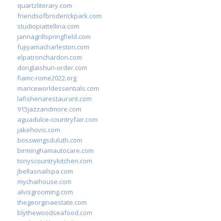
quartzliterary.com
friendsofbroderickpark.com
studiopiattellina.com
jannagrillspringfield.com
fujiyamacharleston.com
elpatronchardon.com
donglaishun-order.com
fiamc-rome2022.org
mariceworldessentials.com
lafisheriarestaurant.com
915jazzandmore.com
aguadulce-countryfair.com
jakehovis.com
bosswingsduluth.com
birminghamautocare.com
tonyscountrykitchen.com
jbellasnailspa.com
mychaihouse.com
alvisgrooming.com
thegeorginaestate.com
blythewoodseafood.com