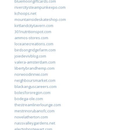
bluemoongiftcards.com
rivercitysteampunkexpo.com
kchoops.net
mountainsideskateshop.com
kirtlandcitytavern.com
301nutritionspot.com
ammos-stores.com
loceanecreations.com
birdsongridgefarm.com
joiedevivblog.com
valera-amsterdam.com
libertybrandhemp.com
norwoodinnwi.com
neighboursmarket.com
blackanguscareers.com
bolesfororegon.com
bodega-ole.com
thestreamlinerlounge.com
mestrinorubanofc.com
novelatherton.com
nassvalleygardens.net
electjohnstewart.com