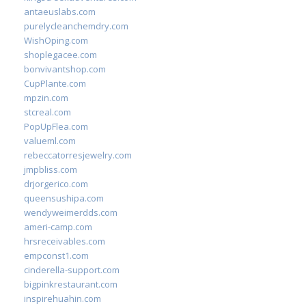
antaeuslabs.com
purelycleanchemdry.com
WishOping.com
shoplegacee.com
bonvivantshop.com
CupPlante.com
mpzin.com
stcreal.com
PopUpFlea.com
valueml.com
rebeccatorresjewelry.com
jmpbliss.com
drjorgerico.com
queensushipa.com
wendyweimerdds.com
ameri-camp.com
hrsreceivables.com
empconst1.com
cinderella-support.com
bigpinkrestaurant.com
inspirehuahin.com