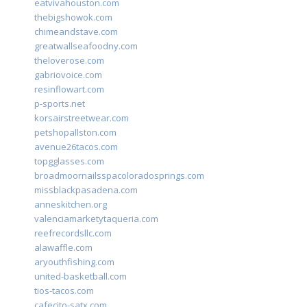
eatvivahouston.com
thebigshowok.com
chimeandstave.com
greatwallseafoodny.com
theloverose.com
gabriovoice.com
resinflowart.com
p-sports.net
korsairstreetwear.com
petshopallston.com
avenue26tacos.com
topgglasses.com
broadmoornailsspacoloradosprings.com
missblackpasadena.com
anneskitchen.org
valenciamarketytaqueria.com
reefrecordsllc.com
alawaffle.com
aryouthfishing.com
united-basketball.com
tios-tacos.com
cafecito-satx.com