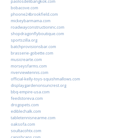
paolosdelibangkok.com
bobacove.com
phoone24brookfield.com
mickeybarmama.com
roadwayconstructioninc.com
shopdragonflyboutique.com
sportszilla.org
batchprovisionsbar.com
brasserie-gobette.com
musicrearte.com
morseysfarms.com
riverviewtennis.com
official-kelly-toys-squishmallows.com
displaygardenonsuncrest.org
bbq-empire-usa.com
feedstoreva.com
drogopets.com
ediblechalk.com
tabletennisnearme.com
oaksofa.com
soultacohtx.com
capishcaps.com