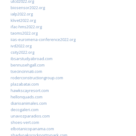
utcd2022.org
biosensor2022.org
ialp2022.org
klivet2022.org
ifac-hms2022.org
taoms2022.org
iias-euromena-conference2022.org
ivd2022.org
csity2022.org
ibsarstudyabroad.com
bennusehgall.com
tsecincinnati.com
roderconstructiongroup.com
plazabatai.com
hawkscayresort.com
hellonquads.com
diarioanimales.com
decogaleri.com
unavozparadios.com
shoes-vert.com
elbotanicopanama.com
shadyoaksrockportrvpark.com