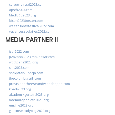
careerfaircsd2023.com
apsth2023.com
MedItRio2023.org
lcicon2023boston.com
waitangidayfestival2022.com
vacancesscolaires2022.com
MEDIA PARTNER II
isth2022.com
p2b2pabi2023-makassar.com
wocfparis2023.org
sinc2023.com
scdlqatar2022-qa.com
thecolumbiagrill.com
provisionscheeseandwineshoppe.com
khedi2023.org
akademikgeriatri2023.org
marmarapediatri2023.org
emchie2023.org
girisimselradyoloji2022.org