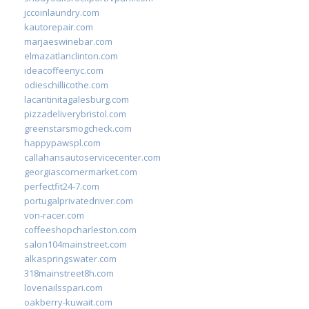
jccoinlaundry.com
kautorepair.com
marjaeswinebar.com
elmazatlanclinton.com
ideacoffeenyc.com
odieschillicothe.com
lacantinitagalesburg.com
pizzadeliverybristol.com
greenstarsmogcheck.com
happypawspl.com
callahansautoservicecenter.com
georgiascornermarket.com
perfectfit24-7.com
portugalprivatedriver.com
von-racer.com
coffeeshopcharleston.com
salon104mainstreet.com
alkaspringswater.com
318mainstreet8h.com
lovenailsspari.com
oakberry-kuwait.com