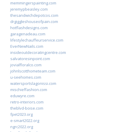
memmingerspainting.com
jeremypbeasley.com
thesandwichdepotcos.com
drgiggleshouseofpain.com
hotflashdesigns.com
garagenadeau.com
lifestylechauffeurservice.com
EverNewNails.com
insideoutdecoratingcentre.com
salvatoresinpoint.com
jovialfloralco.com
johnlscotthometeam.com
u-seehomes.com
watersportslagonissi.com
mischieffashion.com
eduwyre.com
retro-interiors.com
theblvd-boise.com
fpet2023.org
e-smart2022.org
ngrc2022.org