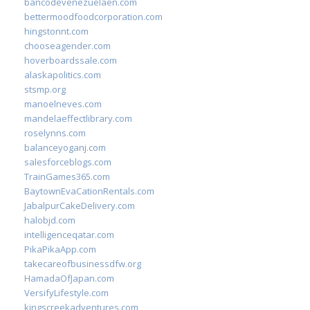
bancodevenezuelaen.com
bettermoodfoodcorporation.com
hingstonnt.com
chooseagender.com
hoverboardssale.com
alaskapolitics.com
stsmp.org
manoelneves.com
mandelaeffectlibrary.com
roselynns.com
balanceyoganj.com
salesforceblogs.com
TrainGames365.com
BaytownEvaCationRentals.com
JabalpurCakeDelivery.com
halobjd.com
intelligenceqatar.com
PikaPikaApp.com
takecareofbusinessdfw.org
HamadaOfJapan.com
VersifyLifestyle.com
kingscreekadventures.com