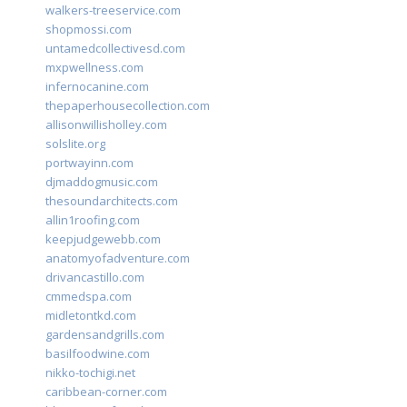
walkers-treeservice.com
shopmossi.com
untamedcollectivesd.com
mxpwellness.com
infernocanine.com
thepaperhousecollection.com
allisonwillisholley.com
solslite.org
portwayinn.com
djmaddogmusic.com
thesoundarchitects.com
allin1roofing.com
keepjudgewebb.com
anatomyofadventure.com
drivancastillo.com
cmmedspa.com
midletontkd.com
gardensandgrills.com
basilfoodwine.com
nikko-tochigi.net
caribbean-corner.com