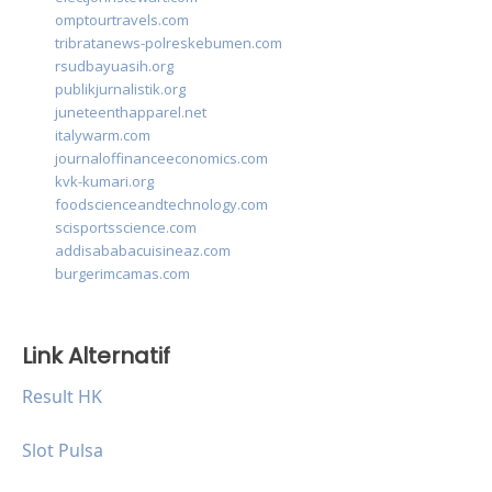
omptourtravels.com
tribratanews-polreskebumen.com
rsudbayuasih.org
publikjurnalistik.org
juneteenthapparel.net
italywarm.com
journaloffinanceeconomics.com
kvk-kumari.org
foodscienceandtechnology.com
scisportsscience.com
addisababacuisineaz.com
burgerimcamas.com
Link Alternatif
Result HK
Slot Pulsa