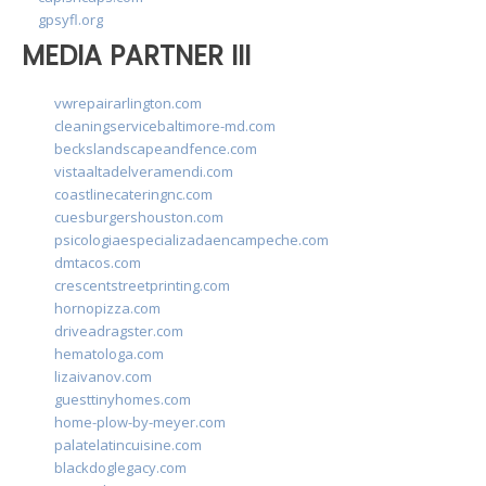
gpsyfl.org
MEDIA PARTNER III
vwrepairarlington.com
cleaningservicebaltimore-md.com
beckslandscapeandfence.com
vistaaltadelveramendi.com
coastlinecateringnc.com
cuesburgershouston.com
psicologiaespecializadaencampeche.com
dmtacos.com
crescentstreetprinting.com
hornopizza.com
driveadragster.com
hematologa.com
lizaivanov.com
guesttinyhomes.com
home-plow-by-meyer.com
palatelatincuisine.com
blackdoglegacy.com