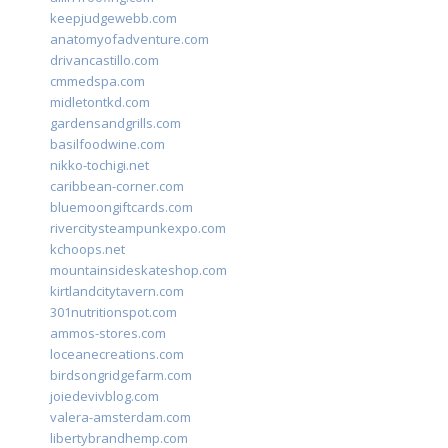
keepjudgewebb.com
anatomyofadventure.com
drivancastillo.com
cmmedspa.com
midletontkd.com
gardensandgrills.com
basilfoodwine.com
nikko-tochigi.net
caribbean-corner.com
bluemoongiftcards.com
rivercitysteampunkexpo.com
kchoops.net
mountainsideskateshop.com
kirtlandcitytavern.com
301nutritionspot.com
ammos-stores.com
loceanecreations.com
birdsongridgefarm.com
joiedevivblog.com
valera-amsterdam.com
libertybrandhemp.com