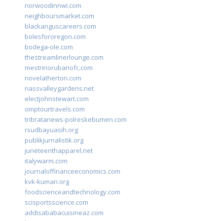
norwoodinnwi.com
neighboursmarket.com
blackanguscareers.com
bolesfororegon.com
bodega-ole.com
thestreamlinerlounge.com
mestrinorubanofc.com
novelatherton.com
nassvalleygardens.net
electjohnstewart.com
omptourtravels.com
tribratanews-polreskebumen.com
rsudbayuasih.org
publikjurnalistik.org
juneteenthapparel.net
italywarm.com
journaloffinanceeconomics.com
kvk-kumari.org
foodscienceandtechnology.com
scisportsscience.com
addisababacuisineaz.com