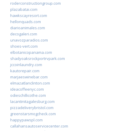
roderconstructiongroup.com
plazabatai.com
hawkscayresort.com
hellonquads.com
diarioanimales.com
decogaleri.com
unavozparadios.com
shoes-vert.com
elbotanicopanama.com
shadyoaksrockportrvpark.com
jccoinlaundry.com
kautorepair.com
marjaeswinebar.com
elmazatlanclinton.com
ideacoffeenyc.com
odieschillicothe.com
lacantinitagalesburg.com
pizzadeliverybristol.com
greenstarsmogcheck.com
happypawspl.com
callahansautoservicecenter.com