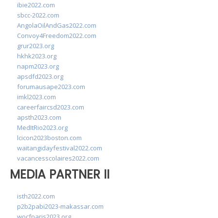
ibie2022.com
sbcc-2022.com
AngolaOilAndGas2022.com
Convoy4Freedom2022.com
grur2023.org
hkhk2023.org
napm2023.org
apsdfd2023.org
forumausape2023.com
imkl2023.com
careerfaircsd2023.com
apsth2023.com
MedItRio2023.org
lcicon2023boston.com
waitangidayfestival2022.com
vacancesscolaires2022.com
MEDIA PARTNER II
isth2022.com
p2b2pabi2023-makassar.com
wocfparis2023.org