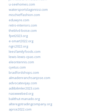
u-seehomes.com
watersportslagonissi.com
mischieffashion.com
eduwyre.com
retro-interiors.com
theblvd-boise.com
fpet2023.org
e-smart2022.org
ngrc2022.org
leesfamilyfoods.com
lewis-lewis-cpas.com
eleontennis.com
cyetus.com
bradfordshops.com
almadenranchsanjose.com
advocatevijay.com
adlibilimler2023.com
naswwebed.org
balithut-manado.org
alteregotradingcompany.org
aprce2022.com