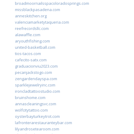
broadmoornailsspacoloradosprings.com
missblackpasadena.com
anneskitchen.org
valenciamarketytaqueria.com
reefrecordsllc.com
alawaffle.com
aryouthfishing.com
united-basketball.com
tios-tacos.com
cafecito-satx.com
graduacionviu2023.com
pecanjackstogo.com
zengardendayspa.com
sparklejewelryinc.com
ironcladtattoostudio.com
bruinshome.com
annascleaningsvc.com
wolfcitytattoo.com
oysterbayturkeytrot.com
lafronterarestauranteybar.com
lilyandrosetearoom.com