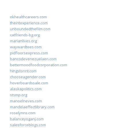
okhealthcareers.com
theintexperience.com
unboundedthefilm.com
catfriends-bg.org
marianlives.org
waywardtees.com
pidfloorsexpress.com
bancodevenezuelaen.com
bettermoodfoodcorporation.com
hingstonnt.com
chooseagender.com
hoverboardssale.com
alaskapolitics.com
stsmp.org
manoelneves.com
mandelaeffectlibrary.com
roselynns.com
balanceyoganj.com
salesforceblogs.com