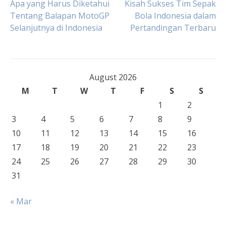
Post
Apa yang Harus Diketahui
Kisah Sukses Tim Sepak
Tentang Balapan MotoGP
Bola Indonesia dalam
Selanjutnya di Indonesia
Pertandingan Terbaru
navigation
August 2026
M
T
W
T
F
S
S
1
2
3
4
5
6
7
8
9
10
11
12
13
14
15
16
17
18
19
20
21
22
23
24
25
26
27
28
29
30
31
« Mar