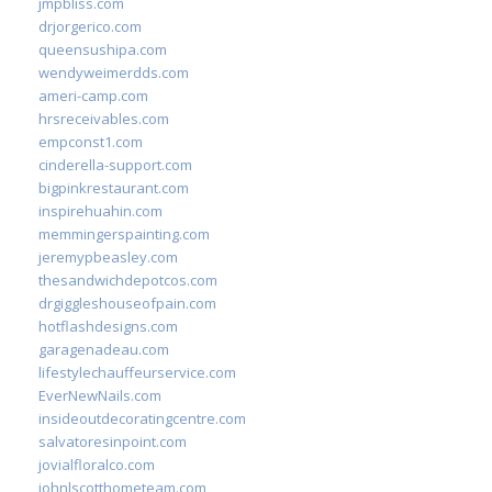
jmpbliss.com
drjorgerico.com
queensushipa.com
wendyweimerdds.com
ameri-camp.com
hrsreceivables.com
empconst1.com
cinderella-support.com
bigpinkrestaurant.com
inspirehuahin.com
memmingerspainting.com
jeremypbeasley.com
thesandwichdepotcos.com
drgiggleshouseofpain.com
hotflashdesigns.com
garagenadeau.com
lifestylechauffeurservice.com
EverNewNails.com
insideoutdecoratingcentre.com
salvatoresinpoint.com
jovialfloralco.com
johnlscotthometeam.com