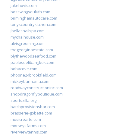
jakehovis.com
bosswingsduluth.com
birminghamautocare.com
tonyscountrykitchen.com
jbellasnailspa.com
mychaihouse.com
alvisgrooming.com
thegeorginaestate.com
blythewoodseafood.com
paolosdelibangkok.com
bobacove.com
phoone24brookfield.com
mickeybarmama.com
roadwayconstructioninc.com
shopdragonflyboutique.com
sportszilla.org
batchprovisionsbar.com
brasserie-gobette.com
musicrearte.com
morseysfarms.com
riverviewtennis.com