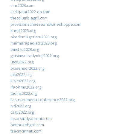
sinc2023.com
scdlqatar2022-qa.com
thecolumbiagrill.com
provisionscheeseandwineshoppe.com
khedi2023.org
akademikgeriatri2023.org
marmarapediatri2023.org
emchie2023.org
girisimselradyoloji2022.org
utcd2022.org
biosensor2022.org
ialp2022.org
klivet2022.org
ifac-hms2022.org
taoms2022.org
iias-euromena-conference2022.org
ivd2022.org
csity2022.org
ibsarstudyabroad.com
bennusehgall.com
tsecincinnati.com