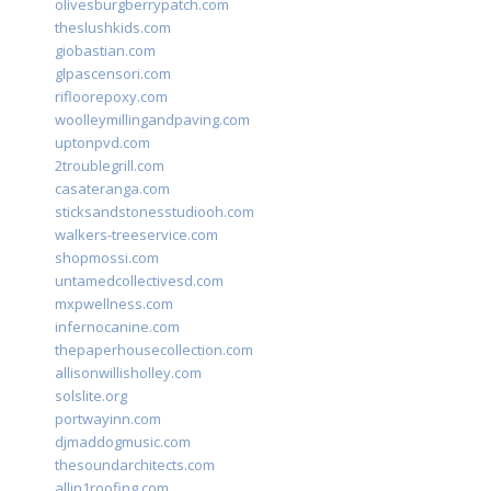
olivesburgberrypatch.com
theslushkids.com
giobastian.com
glpascensori.com
rifloorepoxy.com
woolleymillingandpaving.com
uptonpvd.com
2troublegrill.com
casateranga.com
sticksandstonesstudiooh.com
walkers-treeservice.com
shopmossi.com
untamedcollectivesd.com
mxpwellness.com
infernocanine.com
thepaperhousecollection.com
allisonwillisholley.com
solslite.org
portwayinn.com
djmaddogmusic.com
thesoundarchitects.com
allin1roofing.com