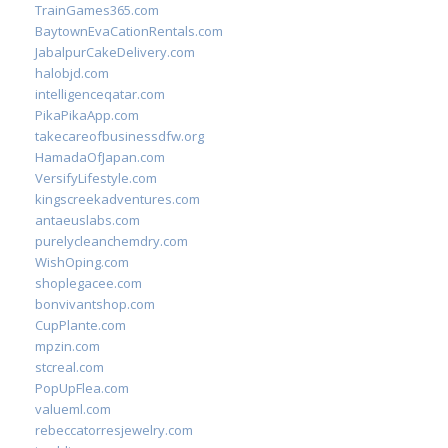
TrainGames365.com
BaytownEvaCationRentals.com
JabalpurCakeDelivery.com
halobjd.com
intelligenceqatar.com
PikaPikaApp.com
takecareofbusinessdfw.org
HamadaOfJapan.com
VersifyLifestyle.com
kingscreekadventures.com
antaeuslabs.com
purelycleanchemdry.com
WishOping.com
shoplegacee.com
bonvivantshop.com
CupPlante.com
mpzin.com
stcreal.com
PopUpFlea.com
valueml.com
rebeccatorresjewelry.com