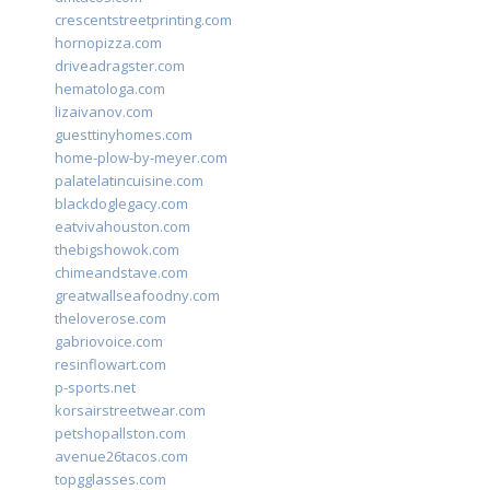
crescentstreetprinting.com
hornopizza.com
driveadragster.com
hematologa.com
lizaivanov.com
guesttinyhomes.com
home-plow-by-meyer.com
palatelatincuisine.com
blackdoglegacy.com
eatvivahouston.com
thebigshowok.com
chimeandstave.com
greatwallseafoodny.com
theloverose.com
gabriovoice.com
resinflowart.com
p-sports.net
korsairstreetwear.com
petshopallston.com
avenue26tacos.com
topgglasses.com