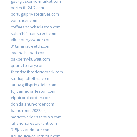
georgiascornermarket.com
perfectfit24-7.com
portugalprivatedriver.com
von-racer.com
coffeeshopcharleston.com
salon104mainstreet.com
alkaspringswater.com
318mainstreet8h.com
lovenailsspari.com
oakberry-kuwait.com
quartzliterary.com
friendsofbroderickpark.com
studiopiattellina.com
jannagrillspringfield.com
fujiyamacharleston.com
elpatronchardon.com
donglaishun-order.com
fiamc-rome2022.org
mariceworldessentials.com
lafisheriarestaurant.com
915jazzandmore.com
aguadulce-countryfair.com