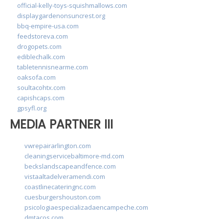
official-kelly-toys-squishmallows.com
displaygardenonsuncrest.org
bbq-empire-usa.com
feedstoreva.com
drogopets.com
ediblechalk.com
tabletennisnearme.com
oaksofa.com
soultacohtx.com
capishcaps.com
gpsyfl.org
MEDIA PARTNER III
vwrepairarlington.com
cleaningservicebaltimore-md.com
beckslandscapeandfence.com
vistaaltadelveramendi.com
coastlinecateringnc.com
cuesburgershouston.com
psicologiaespecializadaencampeche.com
dmtacos.com