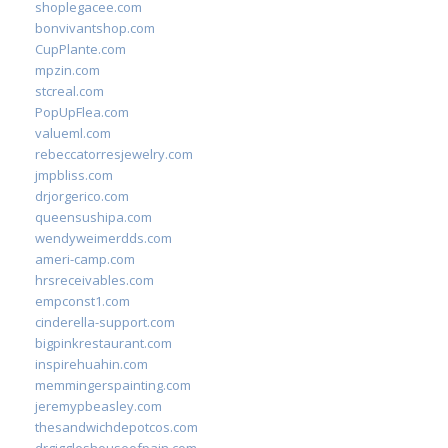
shoplegacee.com
bonvivantshop.com
CupPlante.com
mpzin.com
stcreal.com
PopUpFlea.com
valueml.com
rebeccatorresjewelry.com
jmpbliss.com
drjorgerico.com
queensushipa.com
wendyweimerdds.com
ameri-camp.com
hrsreceivables.com
empconst1.com
cinderella-support.com
bigpinkrestaurant.com
inspirehuahin.com
memmingerspainting.com
jeremypbeasley.com
thesandwichdepotcos.com