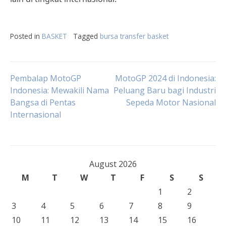
Posted in
BASKET
Tagged
bursa transfer basket
Post
Pembalap MotoGP
MotoGP 2024 di Indonesia:
Indonesia: Mewakili Nama
Peluang Baru bagi Industri
Bangsa di Pentas
Sepeda Motor Nasional
navigation
Internasional
August 2026
M
T
W
T
F
S
S
1
2
3
4
5
6
7
8
9
10
11
12
13
14
15
16