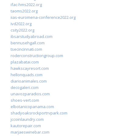
ifac-hms2022.org
taoms2022.org
iias-euromena-conference2022.org
ivd2022.org
csity2022.org
ibsarstudyabroad.com
bennusehgall.com
tsecincinnati.com
roderconstructiongroup.com
plazabatai.com
hawkscayresort.com
hellonquads.com
diarioanimales.com
decogaleri.com
unavozparadios.com
shoes-vert.com
elbotanicopanama.com
shadyoaksrockportrvpark.com
jccoinlaundry.com
kautorepair.com
marjaeswinebar.com