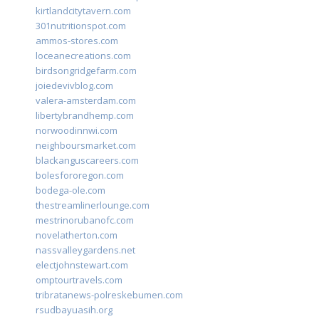
kirtlandcitytavern.com
301nutritionspot.com
ammos-stores.com
loceanecreations.com
birdsongridgefarm.com
joiedevivblog.com
valera-amsterdam.com
libertybrandhemp.com
norwoodinnwi.com
neighboursmarket.com
blackanguscareers.com
bolesfororegon.com
bodega-ole.com
thestreamlinerlounge.com
mestrinorubanofc.com
novelatherton.com
nassvalleygardens.net
electjohnstewart.com
omptourtravels.com
tribratanews-polreskebumen.com
rsudbayuasih.org