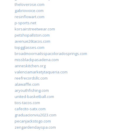
theloverose.com
gabriovoice.com
resinflowart.com
p-sports.net
korsairstreetwear.com
petshopallston.com
avenue26tacos.com
topgglasses.com
broadmoornailsspacoloradosprings.com
missblackpasadena.com
anneskitchen.org
valenciamarketytaqueria.com
reefrecordsllc.com
alawaffle.com
aryouthfishing.com
united-basketball.com
tios-tacos.com
cafecito-satx.com
graduacionviu2023.com
pecanjackstogo.com
zengardendayspa.com