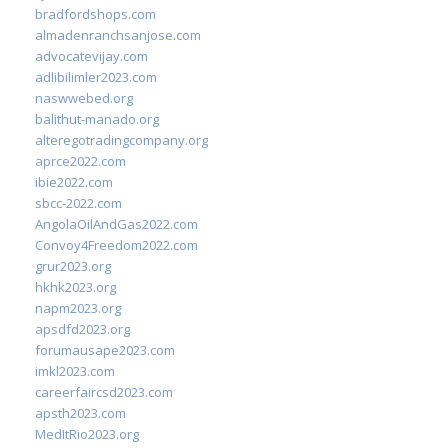
bradfordshops.com
almadenranchsanjose.com
advocatevijay.com
adlibilimler2023.com
naswwebed.org
balithut-manado.org
alteregotradingcompany.org
aprce2022.com
ibie2022.com
sbcc-2022.com
AngolaOilAndGas2022.com
Convoy4Freedom2022.com
grur2023.org
hkhk2023.org
napm2023.org
apsdfd2023.org
forumausape2023.com
imkl2023.com
careerfaircsd2023.com
apsth2023.com
MedItRio2023.org