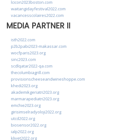
lcicon2023boston.com
waitangidayfestival2022.com
vacancesscolaires2022.com
MEDIA PARTNER II
isth2022.com
p2b2pabi2023-makassar.com
wocfparis2023.org
sinc2023.com
scdlqatar2022-qa.com
thecolumbiagrill.com
provisionscheeseandwineshoppe.com
khedi2023.org
akademikgeriatri2023.org
marmarapediatri2023.org
emchie2023.org
girisimselradyoloji2022.org
utcd2022.org
biosensor2022.org
ialp2022.org
klivet2022.org