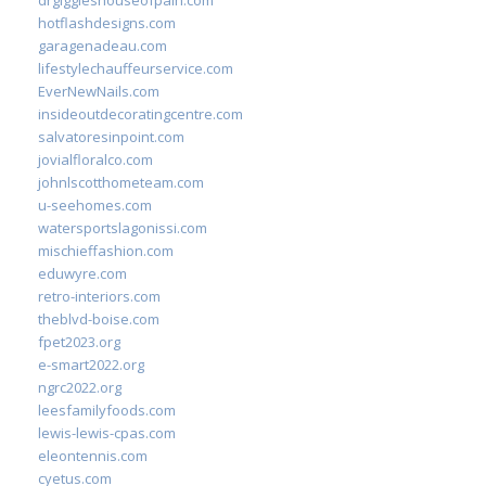
drgiggleshouseofpain.com
hotflashdesigns.com
garagenadeau.com
lifestylechauffeurservice.com
EverNewNails.com
insideoutdecoratingcentre.com
salvatoresinpoint.com
jovialfloralco.com
johnlscotthometeam.com
u-seehomes.com
watersportslagonissi.com
mischieffashion.com
eduwyre.com
retro-interiors.com
theblvd-boise.com
fpet2023.org
e-smart2022.org
ngrc2022.org
leesfamilyfoods.com
lewis-lewis-cpas.com
eleontennis.com
cyetus.com