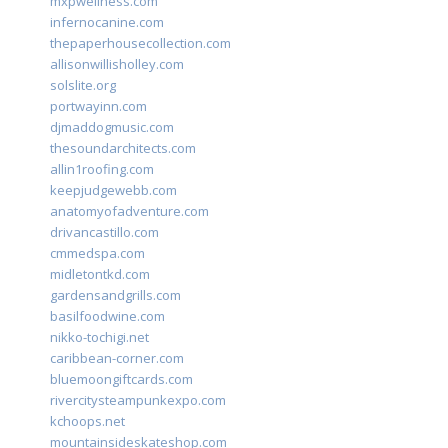
mxpwellness.com
infernocanine.com
thepaperhousecollection.com
allisonwillisholley.com
solslite.org
portwayinn.com
djmaddogmusic.com
thesoundarchitects.com
allin1roofing.com
keepjudgewebb.com
anatomyofadventure.com
drivancastillo.com
cmmedspa.com
midletontkd.com
gardensandgrills.com
basilfoodwine.com
nikko-tochigi.net
caribbean-corner.com
bluemoongiftcards.com
rivercitysteampunkexpo.com
kchoops.net
mountainsideskateshop.com