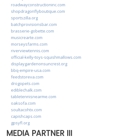
roadwayconstructioninc.com
shopdragonflyboutique.com
sportszilla.org
batchprovisionsbar.com
brasserie-gobette.com
musicrearte.com
morseysfarms.com
riverviewtennis.com
official-kelly-toys-squishmallows.com
displaygardenonsuncrest.org
bbq-empire-usa.com
feedstoreva.com
drogopets.com
ediblechalk.com
tabletennisnearme.com
oaksofa.com
soultacohtx.com
capishcaps.com
gpsyfl.org
MEDIA PARTNER III