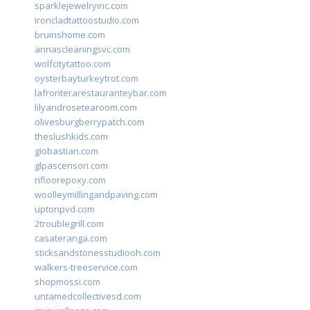
sparklejewelryinc.com
ironcladtattoostudio.com
bruinshome.com
annascleaningsvc.com
wolfcitytattoo.com
oysterbayturkeytrot.com
lafronterarestauranteybar.com
lilyandrosetearoom.com
olivesburgberrypatch.com
theslushkids.com
giobastian.com
glpascensori.com
rifloorepoxy.com
woolleymillingandpaving.com
uptonpvd.com
2troublegrill.com
casateranga.com
sticksandstonesstudiooh.com
walkers-treeservice.com
shopmossi.com
untamedcollectivesd.com