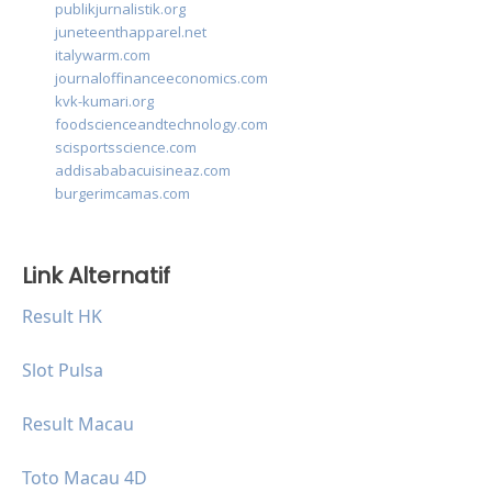
publikjurnalistik.org
juneteenthapparel.net
italywarm.com
journaloffinanceeconomics.com
kvk-kumari.org
foodscienceandtechnology.com
scisportsscience.com
addisababacuisineaz.com
burgerimcamas.com
Link Alternatif
Result HK
Slot Pulsa
Result Macau
Toto Macau 4D