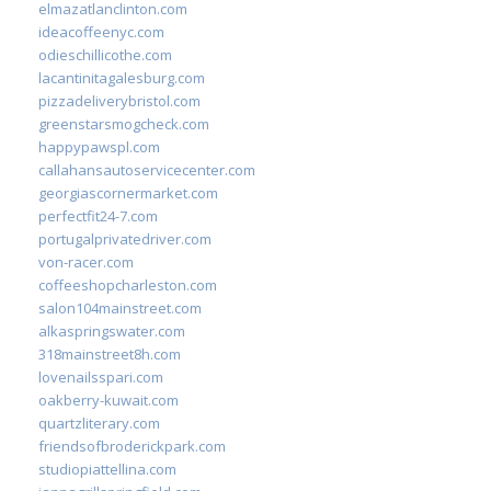
elmazatlanclinton.com
ideacoffeenyc.com
odieschillicothe.com
lacantinitagalesburg.com
pizzadeliverybristol.com
greenstarsmogcheck.com
happypawspl.com
callahansautoservicecenter.com
georgiascornermarket.com
perfectfit24-7.com
portugalprivatedriver.com
von-racer.com
coffeeshopcharleston.com
salon104mainstreet.com
alkaspringswater.com
318mainstreet8h.com
lovenailsspari.com
oakberry-kuwait.com
quartzliterary.com
friendsofbroderickpark.com
studiopiattellina.com