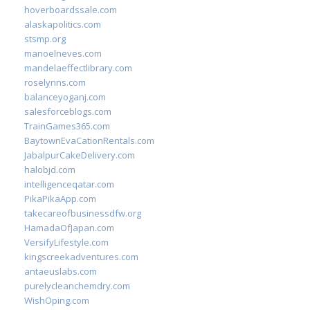
hoverboardssale.com
alaskapolitics.com
stsmp.org
manoelneves.com
mandelaeffectlibrary.com
roselynns.com
balanceyoganj.com
salesforceblogs.com
TrainGames365.com
BaytownEvaCationRentals.com
JabalpurCakeDelivery.com
halobjd.com
intelligenceqatar.com
PikaPikaApp.com
takecareofbusinessdfw.org
HamadaOfJapan.com
VersifyLifestyle.com
kingscreekadventures.com
antaeuslabs.com
purelycleanchemdry.com
WishOping.com