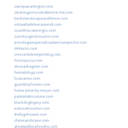
vwrepairarlington.com
cleaningservicebaltimore-md.com
beckslandscapeandfence.com
vistaaltadelveramendi.com
coastlinecateringnc.com
cuesburgershouston.com
psicologiaespecializadaencampeche.com
dmtacos.com
crescentstreetprinting.com
hornopizza.com
driveadragster.com
hematologa.com
lizaivanov.com
guesttinyhomes.com
home-plow-by-meyer.com
palatelatincuisine.com
blackdoglegacy.com
eatvivahouston.com
thebigshowok.com
chimeandstave.com
greatwallseafoodny.com