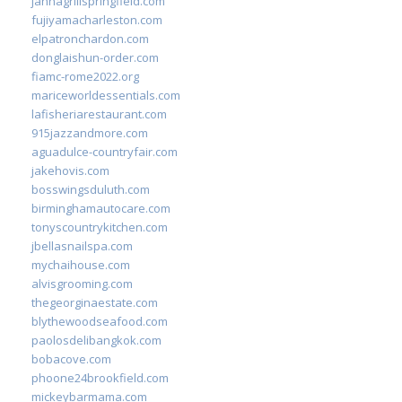
jannagrillspringfield.com
fujiyamacharleston.com
elpatronchardon.com
donglaishun-order.com
fiamc-rome2022.org
mariceworldessentials.com
lafisheriarestaurant.com
915jazzandmore.com
aguadulce-countryfair.com
jakehovis.com
bosswingsduluth.com
birminghamautocare.com
tonyscountrykitchen.com
jbellasnailspa.com
mychaihouse.com
alvisgrooming.com
thegeorginaestate.com
blythewoodseafood.com
paolosdelibangkok.com
bobacove.com
phoone24brookfield.com
mickeybarmama.com