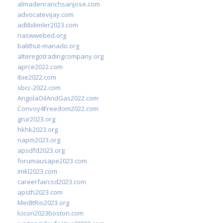
almadenranchsanjose.com
advocatevijay.com
adlibilimler2023.com
naswwebed.org
balithut-manado.org
alteregotradingcompany.org
aprce2022.com
ibie2022.com
sbcc-2022.com
AngolaOilAndGas2022.com
Convoy4Freedom2022.com
grur2023.org
hkhk2023.org
napm2023.org
apsdfd2023.org
forumausape2023.com
imkl2023.com
careerfaircsd2023.com
apsth2023.com
MedItRio2023.org
lcicon2023boston.com