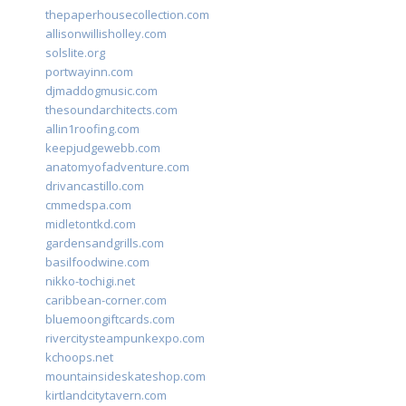
thepaperhousecollection.com
allisonwillisholley.com
solslite.org
portwayinn.com
djmaddogmusic.com
thesoundarchitects.com
allin1roofing.com
keepjudgewebb.com
anatomyofadventure.com
drivancastillo.com
cmmedspa.com
midletontkd.com
gardensandgrills.com
basilfoodwine.com
nikko-tochigi.net
caribbean-corner.com
bluemoongiftcards.com
rivercitysteampunkexpo.com
kchoops.net
mountainsideskateshop.com
kirtlandcitytavern.com