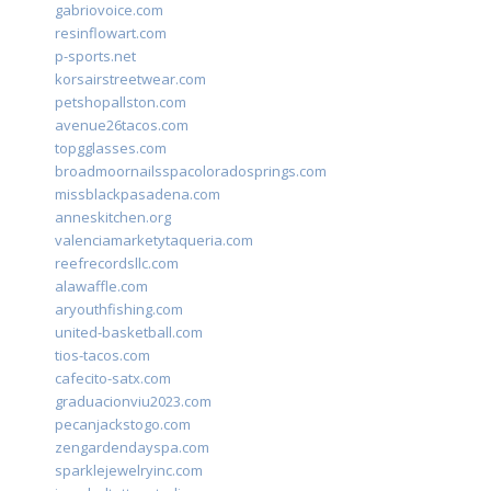
gabriovoice.com
resinflowart.com
p-sports.net
korsairstreetwear.com
petshopallston.com
avenue26tacos.com
topgglasses.com
broadmoornailsspacoloradosprings.com
missblackpasadena.com
anneskitchen.org
valenciamarketytaqueria.com
reefrecordsllc.com
alawaffle.com
aryouthfishing.com
united-basketball.com
tios-tacos.com
cafecito-satx.com
graduacionviu2023.com
pecanjackstogo.com
zengardendayspa.com
sparklejewelryinc.com