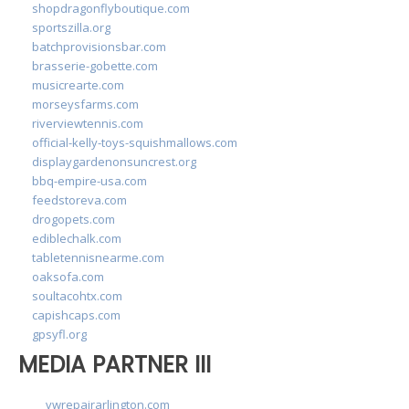
shopdragonflyboutique.com
sportszilla.org
batchprovisionsbar.com
brasserie-gobette.com
musicrearte.com
morseysfarms.com
riverviewtennis.com
official-kelly-toys-squishmallows.com
displaygardenonsuncrest.org
bbq-empire-usa.com
feedstoreva.com
drogopets.com
ediblechalk.com
tabletennisnearme.com
oaksofa.com
soultacohtx.com
capishcaps.com
gpsyfl.org
MEDIA PARTNER III
vwrepairarlington.com