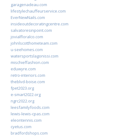
garagenadeau.com
lifestylechauffeurservice.com
EverNewNails.com
insideoutdecoratingcentre.com
salvatoresinpoint.com
jovialfloralco.com
johnlscotthometeam.com
u-seehomes.com
watersportslagonissi.com
mischieffashion.com
eduwyre.com
retro-interiors.com
theblvd-boise.com
fpet2023.org
e-smart2022.org
ngrc2022.org
leesfamilyfoods.com
lewis-lewis-cpas.com
eleontennis.com
cyetus.com
bradfordshops.com