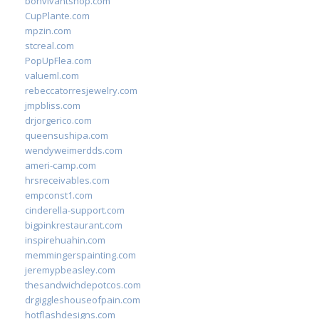
bonvivantshop.com
CupPlante.com
mpzin.com
stcreal.com
PopUpFlea.com
valueml.com
rebeccatorresjewelry.com
jmpbliss.com
drjorgerico.com
queensushipa.com
wendyweimerdds.com
ameri-camp.com
hrsreceivables.com
empconst1.com
cinderella-support.com
bigpinkrestaurant.com
inspirehuahin.com
memmingerspainting.com
jeremypbeasley.com
thesandwichdepotcos.com
drgiggleshouseofpain.com
hotflashdesigns.com