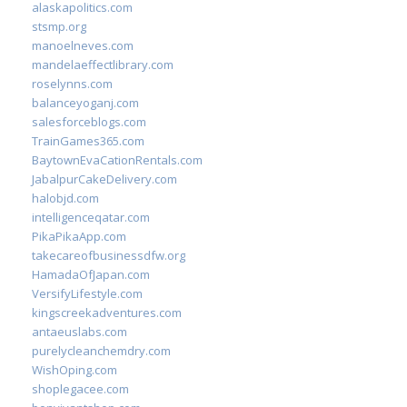
alaskapolitics.com
stsmp.org
manoelneves.com
mandelaeffectlibrary.com
roselynns.com
balanceyoganj.com
salesforceblogs.com
TrainGames365.com
BaytownEvaCationRentals.com
JabalpurCakeDelivery.com
halobjd.com
intelligenceqatar.com
PikaPikaApp.com
takecareofbusinessdfw.org
HamadaOfJapan.com
VersifyLifestyle.com
kingscreekadventures.com
antaeuslabs.com
purelycleanchemdry.com
WishOping.com
shoplegacee.com