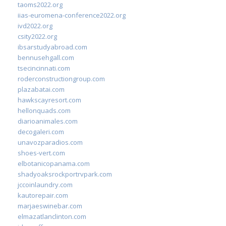
taoms2022.org
iias-euromena-conference2022.org
ivd2022.org
csity2022.org
ibsarstudyabroad.com
bennusehgall.com
tsecincinnati.com
roderconstructiongroup.com
plazabatai.com
hawkscayresort.com
hellonquads.com
diarioanimales.com
decogaleri.com
unavozparadios.com
shoes-vert.com
elbotanicopanama.com
shadyoaksrockportrvpark.com
jccoinlaundry.com
kautorepair.com
marjaeswinebar.com
elmazatlanclinton.com