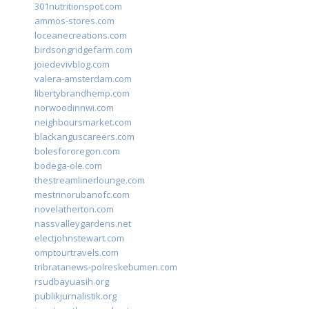
301nutritionspot.com
ammos-stores.com
loceanecreations.com
birdsongridgefarm.com
joiedevivblog.com
valera-amsterdam.com
libertybrandhemp.com
norwoodinnwi.com
neighboursmarket.com
blackanguscareers.com
bolesfororegon.com
bodega-ole.com
thestreamlinerlounge.com
mestrinorubanofc.com
novelatherton.com
nassvalleygardens.net
electjohnstewart.com
omptourtravels.com
tribratanews-polreskebumen.com
rsudbayuasih.org
publikjurnalistik.org