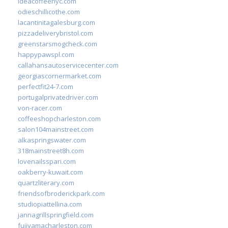
ideacoffeenyc.com
odieschillicothe.com
lacantinitagalesburg.com
pizzadeliverybristol.com
greenstarsmogcheck.com
happypawspl.com
callahansautoservicecenter.com
georgiascornermarket.com
perfectfit24-7.com
portugalprivatedriver.com
von-racer.com
coffeeshopcharleston.com
salon104mainstreet.com
alkaspringswater.com
318mainstreet8h.com
lovenailsspari.com
oakberry-kuwait.com
quartzliterary.com
friendsofbroderickpark.com
studiopiattellina.com
jannagrillspringfield.com
fujiyamacharleston.com