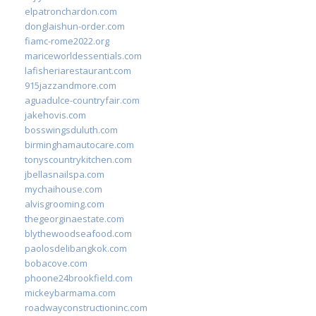
elpatronchardon.com
donglaishun-order.com
fiamc-rome2022.org
mariceworldessentials.com
lafisheriarestaurant.com
915jazzandmore.com
aguadulce-countryfair.com
jakehovis.com
bosswingsduluth.com
birminghamautocare.com
tonyscountrykitchen.com
jbellasnailspa.com
mychaihouse.com
alvisgrooming.com
thegeorginaestate.com
blythewoodseafood.com
paolosdelibangkok.com
bobacove.com
phoone24brookfield.com
mickeybarmama.com
roadwayconstructioninc.com