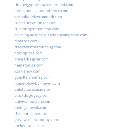
cleaningservicebaltimore-md.com
beckslandscapeandfence.com
vistaaltadelveramendi.com
coastlinecateringnc.com
cuesburgershouston.com
psicologiaespecializadaencampeche.com
dmtacos.com
crescentstreetprinting.com
hornopizza.com
driveadragster.com
hematologa.com
lizaivanov.com
guesttinyhomes.com
home-plow-by-meyer.com
palatelatincuisine.com
blackdoglegacy.com
eatvivahouston.com
thebigshowok.com
chimeandstave.com
greatwallseafoodny.com
theloverose.com