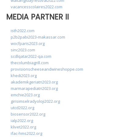
waitangidayfestival2022.com
vacancesscolaires2022.com
MEDIA PARTNER II
isth2022.com
p2b2pabi2023-makassar.com
wocfparis2023.org
sinc2023.com
scdlqatar2022-qa.com
thecolumbiagrill.com
provisionscheeseandwineshoppe.com
khedi2023.org
akademikgeriatri2023.org
marmarapediatri2023.org
emchie2023.org
girisimselradyoloji2022.org
utcd2022.org
biosensor2022.org
ialp2022.org
klivet2022.org
ifac-hms2022.org