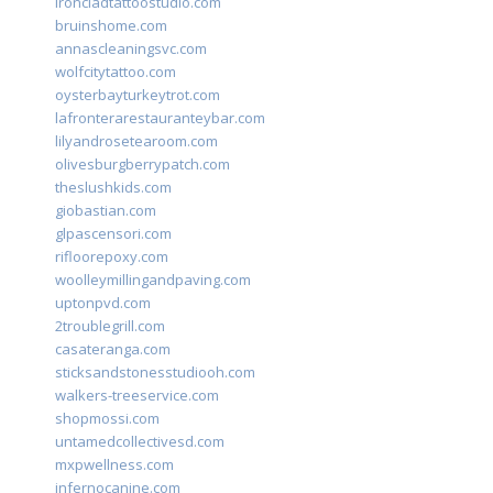
ironcladtattoostudio.com
bruinshome.com
annascleaningsvc.com
wolfcitytattoo.com
oysterbayturkeytrot.com
lafronterarestauranteybar.com
lilyandrosetearoom.com
olivesburgberrypatch.com
theslushkids.com
giobastian.com
glpascensori.com
rifloorepoxy.com
woolleymillingandpaving.com
uptonpvd.com
2troublegrill.com
casateranga.com
sticksandstonesstudiooh.com
walkers-treeservice.com
shopmossi.com
untamedcollectivesd.com
mxpwellness.com
infernocanine.com