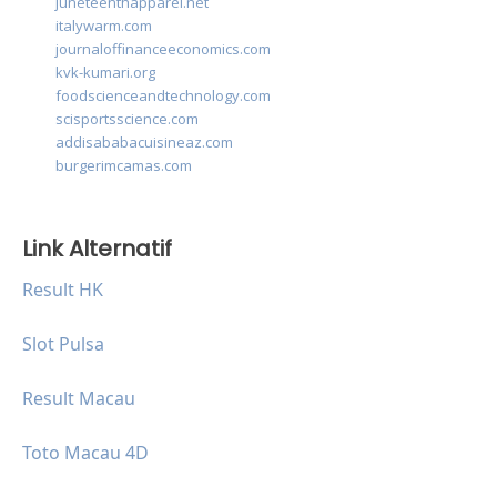
juneteenthapparel.net
italywarm.com
journaloffinanceeconomics.com
kvk-kumari.org
foodscienceandtechnology.com
scisportsscience.com
addisababacuisineaz.com
burgerimcamas.com
Link Alternatif
Result HK
Slot Pulsa
Result Macau
Toto Macau 4D