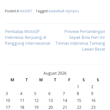
Posted in
BASKET
Tagged
basketball olympics
Post
Pembalap MotoGP
Preview Pertandingan
Indonesia: Berjuang di
Sepak Bola Hari Ini:
Panggung Internasional
Timnas Indonesia Tantang
navigation
Lawan Berat
August 2026
M
T
W
T
F
S
S
1
2
3
4
5
6
7
8
9
10
11
12
13
14
15
16
17
18
19
20
21
22
23