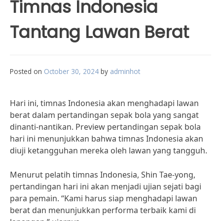
Timnas Indonesia
Tantang Lawan Berat
Posted on
October 30, 2024
by
adminhot
Hari ini, timnas Indonesia akan menghadapi lawan
berat dalam pertandingan sepak bola yang sangat
dinanti-nantikan. Preview pertandingan sepak bola
hari ini menunjukkan bahwa timnas Indonesia akan
diuji ketangguhan mereka oleh lawan yang tangguh.
Menurut pelatih timnas Indonesia, Shin Tae-yong,
pertandingan hari ini akan menjadi ujian sejati bagi
para pemain. “Kami harus siap menghadapi lawan
berat dan menunjukkan performa terbaik kami di