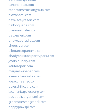
tsecincinnati.com
roderconstructiongroup.com
plazabatai.com
hawkscayresort.com
hellonquads.com
diarioanimales.com
decogaleri.com
unavozparadios.com
shoes-vert.com
elbotanicopanama.com
shadyoaksrockportrvpark.com
jccoinlaundry.com
kautorepair.com
marjaeswinebar.com
elmazatlanclinton.com
ideacoffeenyc.com
odieschillicothe.com
lacantinitagalesburg.com
pizzadeliverybristol.com
greenstarsmogcheck.com
happypawspl.com