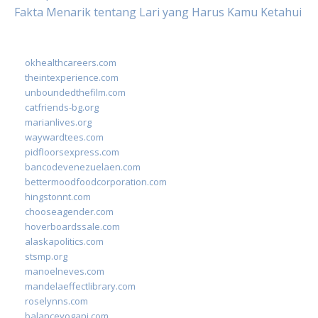
Fakta Menarik tentang Lari yang Harus Kamu Ketahui
okhealthcareers.com
theintexperience.com
unboundedthefilm.com
catfriends-bg.org
marianlives.org
waywardtees.com
pidfloorsexpress.com
bancodevenezuelaen.com
bettermoodfoodcorporation.com
hingstonnt.com
chooseagender.com
hoverboardssale.com
alaskapolitics.com
stsmp.org
manoelneves.com
mandelaeffectlibrary.com
roselynns.com
balanceyoganj.com