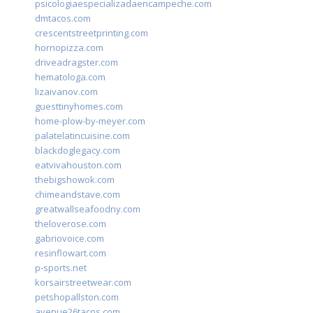
psicologiaespecializadaencampeche.com
dmtacos.com
crescentstreetprinting.com
hornopizza.com
driveadragster.com
hematologa.com
lizaivanov.com
guesttinyhomes.com
home-plow-by-meyer.com
palatelatincuisine.com
blackdoglegacy.com
eatvivahouston.com
thebigshowok.com
chimeandstave.com
greatwallseafoodny.com
theloverose.com
gabriovoice.com
resinflowart.com
p-sports.net
korsairstreetwear.com
petshopallston.com
avenue26tacos.com