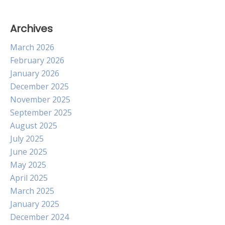
Archives
March 2026
February 2026
January 2026
December 2025
November 2025
September 2025
August 2025
July 2025
June 2025
May 2025
April 2025
March 2025
January 2025
December 2024