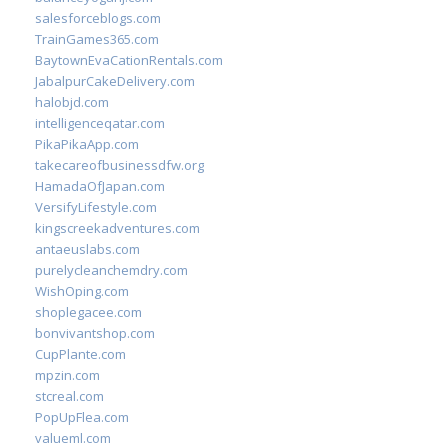
salesforceblogs.com
TrainGames365.com
BaytownEvaCationRentals.com
JabalpurCakeDelivery.com
halobjd.com
intelligenceqatar.com
PikaPikaApp.com
takecareofbusinessdfw.org
HamadaOfJapan.com
VersifyLifestyle.com
kingscreekadventures.com
antaeuslabs.com
purelycleanchemdry.com
WishOping.com
shoplegacee.com
bonvivantshop.com
CupPlante.com
mpzin.com
stcreal.com
PopUpFlea.com
valueml.com