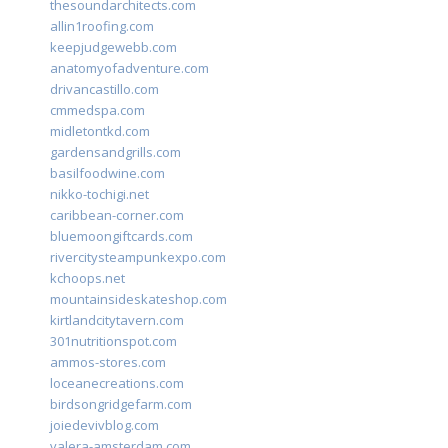
thesoundarchitects.com
allin1roofing.com
keepjudgewebb.com
anatomyofadventure.com
drivancastillo.com
cmmedspa.com
midletontkd.com
gardensandgrills.com
basilfoodwine.com
nikko-tochigi.net
caribbean-corner.com
bluemoongiftcards.com
rivercitysteampunkexpo.com
kchoops.net
mountainsideskateshop.com
kirtlandcitytavern.com
301nutritionspot.com
ammos-stores.com
loceanecreations.com
birdsongridgefarm.com
joiedevivblog.com
valera-amsterdam.com