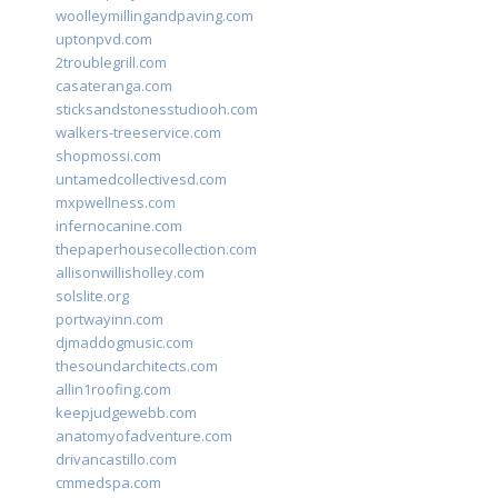
woolleymillingandpaving.com
uptonpvd.com
2troublegrill.com
casateranga.com
sticksandstonesstudiooh.com
walkers-treeservice.com
shopmossi.com
untamedcollectivesd.com
mxpwellness.com
infernocanine.com
thepaperhousecollection.com
allisonwillisholley.com
solslite.org
portwayinn.com
djmaddogmusic.com
thesoundarchitects.com
allin1roofing.com
keepjudgewebb.com
anatomyofadventure.com
drivancastillo.com
cmmedspa.com