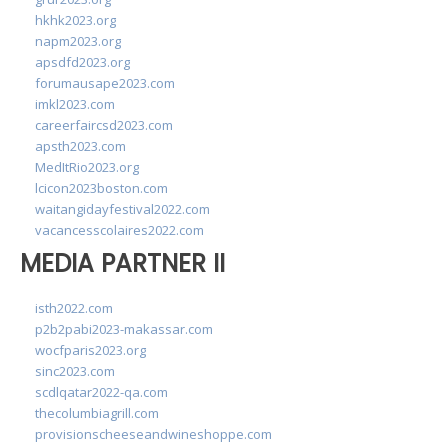
hkhk2023.org
napm2023.org
apsdfd2023.org
forumausape2023.com
imkl2023.com
careerfaircsd2023.com
apsth2023.com
MedItRio2023.org
lcicon2023boston.com
waitangidayfestival2022.com
vacancesscolaires2022.com
MEDIA PARTNER II
isth2022.com
p2b2pabi2023-makassar.com
wocfparis2023.org
sinc2023.com
scdlqatar2022-qa.com
thecolumbiagrill.com
provisionscheeseandwineshoppe.com