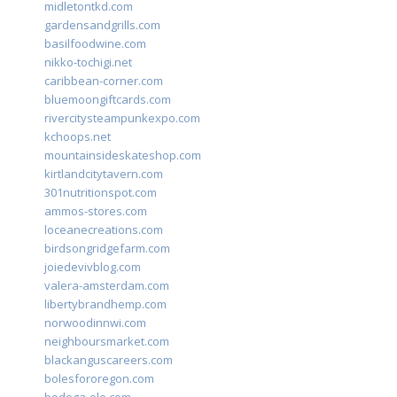
midletontkd.com
gardensandgrills.com
basilfoodwine.com
nikko-tochigi.net
caribbean-corner.com
bluemoongiftcards.com
rivercitysteampunkexpo.com
kchoops.net
mountainsideskateshop.com
kirtlandcitytavern.com
301nutritionspot.com
ammos-stores.com
loceanecreations.com
birdsongridgefarm.com
joiedevivblog.com
valera-amsterdam.com
libertybrandhemp.com
norwoodinnwi.com
neighboursmarket.com
blackanguscareers.com
bolesfororegon.com