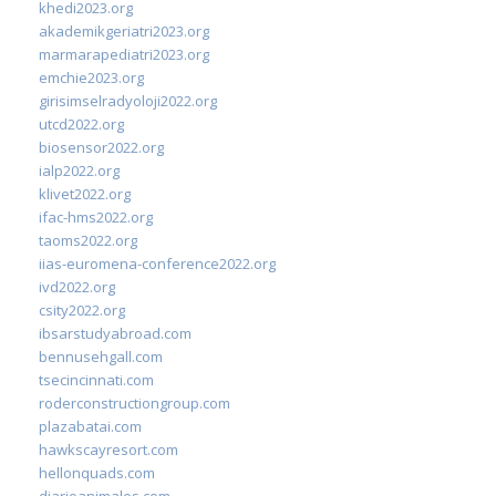
khedi2023.org
akademikgeriatri2023.org
marmarapediatri2023.org
emchie2023.org
girisimselradyoloji2022.org
utcd2022.org
biosensor2022.org
ialp2022.org
klivet2022.org
ifac-hms2022.org
taoms2022.org
iias-euromena-conference2022.org
ivd2022.org
csity2022.org
ibsarstudyabroad.com
bennusehgall.com
tsecincinnati.com
roderconstructiongroup.com
plazabatai.com
hawkscayresort.com
hellonquads.com
diarioanimales.com