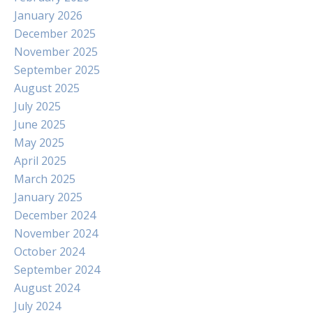
January 2026
December 2025
November 2025
September 2025
August 2025
July 2025
June 2025
May 2025
April 2025
March 2025
January 2025
December 2024
November 2024
October 2024
September 2024
August 2024
July 2024