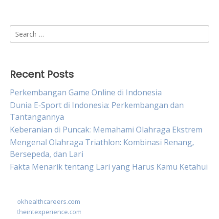
Search
for:
Recent Posts
Perkembangan Game Online di Indonesia
Dunia E-Sport di Indonesia: Perkembangan dan
Tantangannya
Keberanian di Puncak: Memahami Olahraga Ekstrem
Mengenal Olahraga Triathlon: Kombinasi Renang,
Bersepeda, dan Lari
Fakta Menarik tentang Lari yang Harus Kamu Ketahui
okhealthcareers.com
theintexperience.com