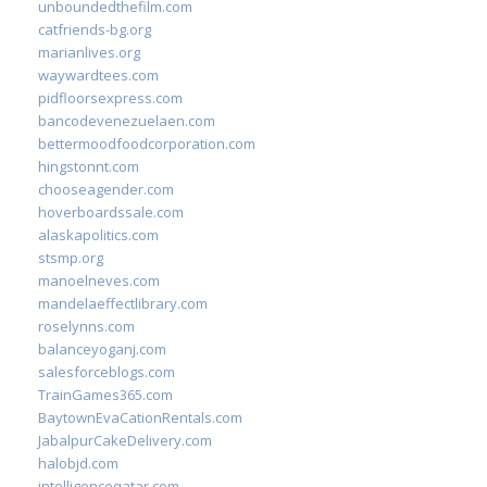
unboundedthefilm.com
catfriends-bg.org
marianlives.org
waywardtees.com
pidfloorsexpress.com
bancodevenezuelaen.com
bettermoodfoodcorporation.com
hingstonnt.com
chooseagender.com
hoverboardssale.com
alaskapolitics.com
stsmp.org
manoelneves.com
mandelaeffectlibrary.com
roselynns.com
balanceyoganj.com
salesforceblogs.com
TrainGames365.com
BaytownEvaCationRentals.com
JabalpurCakeDelivery.com
halobjd.com
intelligenceqatar.com