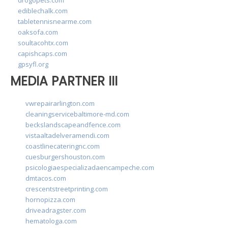
ediblechalk.com
tabletennisnearme.com
oaksofa.com
soultacohtx.com
capishcaps.com
gpsyfl.org
MEDIA PARTNER III
vwrepairarlington.com
cleaningservicebaltimore-md.com
beckslandscapeandfence.com
vistaaltadelveramendi.com
coastlinecateringnc.com
cuesburgershouston.com
psicologiaespecializadaencampeche.com
dmtacos.com
crescentstreetprinting.com
hornopizza.com
driveadragster.com
hematologa.com