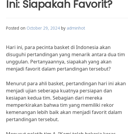
Ini: Siapakah Favorit?
Posted on
October 29, 2024
by
adminhot
Hari ini, para pecinta basket di Indonesia akan
disuguhi pertandingan yang menarik antara dua tim
unggulan. Pertanyaannya, siapakah yang akan
menjadi favorit dalam pertandingan tersebut?
Menurut para ahli basket, pertandingan hari ini akan
menjadi ujian seberapa kuatnya persiapan dan
kesiapan kedua tim. Sebagian dari mereka
memperkirakan bahwa tim yang memiliki rekor
kemenangan lebih baik akan menjadi favorit dalam
pertandingan tersebut.