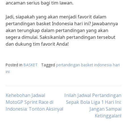
ancaman serius bagi tim lawan.
Jadi, siapakah yang akan menjadi favorit dalam
pertandingan basket Indonesia hari ini? Jawabannya
akan terungkap dalam pertandingan yang akan
segera dimulai. Saksikanlah pertandingan tersebut
dan dukung tim favorit Anda!
Posted in
BASKET
Tagged
pertandingan basket indonesia hari
ini
Post
Kehebohan Jadwal
Inilah Jadwal Pertandingan
MotoGP Sprint Race di
Sepak Bola Liga 1 Hari Ini:
Indonesia: Tonton Aksinya!
Jangan Sampai
navigation
Ketinggalan!