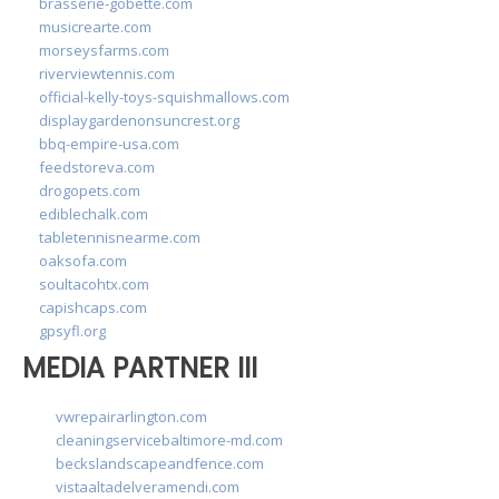
brasserie-gobette.com
musicrearte.com
morseysfarms.com
riverviewtennis.com
official-kelly-toys-squishmallows.com
displaygardenonsuncrest.org
bbq-empire-usa.com
feedstoreva.com
drogopets.com
ediblechalk.com
tabletennisnearme.com
oaksofa.com
soultacohtx.com
capishcaps.com
gpsyfl.org
MEDIA PARTNER III
vwrepairarlington.com
cleaningservicebaltimore-md.com
beckslandscapeandfence.com
vistaaltadelveramendi.com