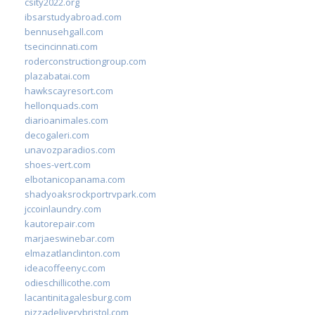
csity2022.org
ibsarstudyabroad.com
bennusehgall.com
tsecincinnati.com
roderconstructiongroup.com
plazabatai.com
hawkscayresort.com
hellonquads.com
diarioanimales.com
decogaleri.com
unavozparadios.com
shoes-vert.com
elbotanicopanama.com
shadyoaksrockportrvpark.com
jccoinlaundry.com
kautorepair.com
marjaeswinebar.com
elmazatlanclinton.com
ideacoffeenyc.com
odieschillicothe.com
lacantinitagalesburg.com
pizzadeliverybristol.com