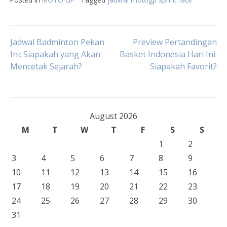
Post
Jadwal Badminton Pekan
Preview Pertandingan
Ini: Siapakah yang Akan
Basket Indonesia Hari Ini:
Mencetak Sejarah?
Siapakah Favorit?
navigation
August 2026
M
T
W
T
F
S
S
1
2
3
4
5
6
7
8
9
10
11
12
13
14
15
16
17
18
19
20
21
22
23
24
25
26
27
28
29
30
31