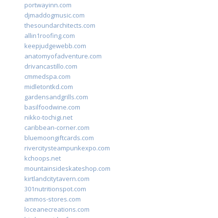
portwayinn.com
djmaddogmusic.com
thesoundarchitects.com
allin1roofing.com
keepjudgewebb.com
anatomyofadventure.com
drivancastillo.com
cmmedspa.com
midletontkd.com
gardensandgrills.com
basilfoodwine.com
nikko-tochigi.net
caribbean-corner.com
bluemoongiftcards.com
rivercitysteampunkexpo.com
kchoops.net
mountainsideskateshop.com
kirtlandcitytavern.com
301nutritionspot.com
ammos-stores.com
loceanecreations.com