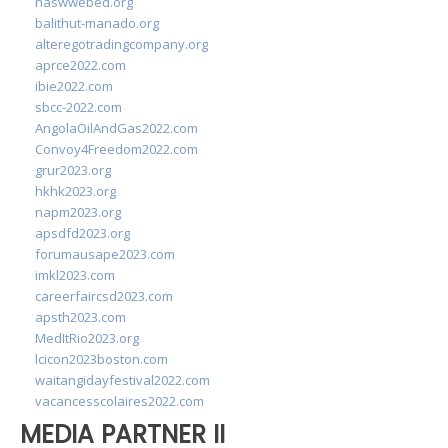
naswwebed.org
balithut-manado.org
alteregotradingcompany.org
aprce2022.com
ibie2022.com
sbcc-2022.com
AngolaOilAndGas2022.com
Convoy4Freedom2022.com
grur2023.org
hkhk2023.org
napm2023.org
apsdfd2023.org
forumausape2023.com
imkl2023.com
careerfaircsd2023.com
apsth2023.com
MedItRio2023.org
lcicon2023boston.com
waitangidayfestival2022.com
vacancesscolaires2022.com
MEDIA PARTNER II