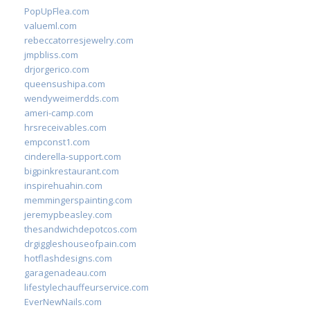
PopUpFlea.com
valueml.com
rebeccatorresjewelry.com
jmpbliss.com
drjorgerico.com
queensushipa.com
wendyweimerdds.com
ameri-camp.com
hrsreceivables.com
empconst1.com
cinderella-support.com
bigpinkrestaurant.com
inspirehuahin.com
memmingerspainting.com
jeremypbeasley.com
thesandwichdepotcos.com
drgiggleshouseofpain.com
hotflashdesigns.com
garagenadeau.com
lifestylechauffeurservice.com
EverNewNails.com