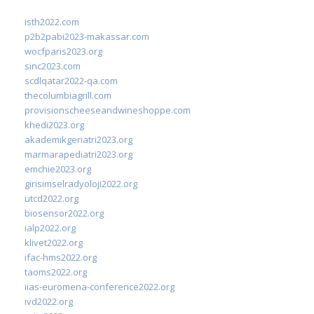
isth2022.com
p2b2pabi2023-makassar.com
wocfparis2023.org
sinc2023.com
scdlqatar2022-qa.com
thecolumbiagrill.com
provisionscheeseandwineshoppe.com
khedi2023.org
akademikgeriatri2023.org
marmarapediatri2023.org
emchie2023.org
girisimselradyoloji2022.org
utcd2022.org
biosensor2022.org
ialp2022.org
klivet2022.org
ifac-hms2022.org
taoms2022.org
iias-euromena-conference2022.org
ivd2022.org