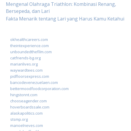
Mengenal Olahraga Triathlon: Kombinasi Renang,
Bersepeda, dan Lari
Fakta Menarik tentang Lari yang Harus Kamu Ketahui
okhealthcareers.com
theintexperience.com
unboundedthefilm.com
catfriends-bg.org
marianlives.org
waywardtees.com
pidfloorsexpress.com
bancodevenezuelaen.com
bettermoodfoodcorporation.com
hingstonnt.com
chooseagender.com
hoverboardssale.com
alaskapolitics.com
stsmp.org
manoelneves.com