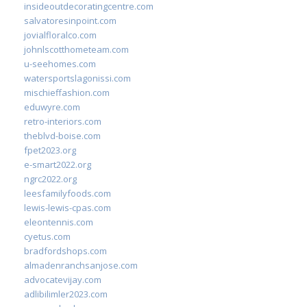
insideoutdecoratingcentre.com
salvatoresinpoint.com
jovialfloralco.com
johnlscotthometeam.com
u-seehomes.com
watersportslagonissi.com
mischieffashion.com
eduwyre.com
retro-interiors.com
theblvd-boise.com
fpet2023.org
e-smart2022.org
ngrc2022.org
leesfamilyfoods.com
lewis-lewis-cpas.com
eleontennis.com
cyetus.com
bradfordshops.com
almadenranchsanjose.com
advocatevijay.com
adlibilimler2023.com