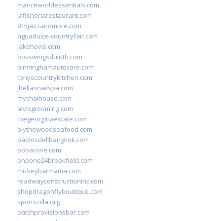
mariceworldessentials.com
lafisheriarestaurant.com
915jazzandmore.com
aguadulce-countryfair.com
jakehovis.com
bosswingsduluth.com
birminghamautocare.com
tonyscountrykitchen.com
jbellasnailspa.com
mychaihouse.com
alvisgrooming.com
thegeorginaestate.com
blythewoodseafood.com
paolosdelibangkok.com
bobacove.com
phoone24brookfield.com
mickeybarmama.com
roadwayconstructioninc.com
shopdragonflyboutique.com
sportszilla.org
batchprovisionsbar.com