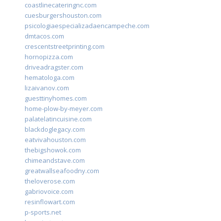
coastlinecateringnc.com
cuesburgershouston.com
psicologiaespecializadaencampeche.com
dmtacos.com
crescentstreetprinting.com
hornopizza.com
driveadragster.com
hematologa.com
lizaivanov.com
guesttinyhomes.com
home-plow-by-meyer.com
palatelatincuisine.com
blackdoglegacy.com
eatvivahouston.com
thebigshowok.com
chimeandstave.com
greatwallseafoodny.com
theloverose.com
gabriovoice.com
resinflowart.com
p-sports.net