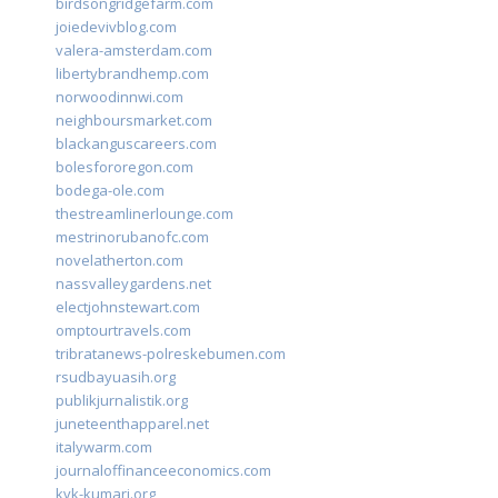
birdsongridgefarm.com
joiedevivblog.com
valera-amsterdam.com
libertybrandhemp.com
norwoodinnwi.com
neighboursmarket.com
blackanguscareers.com
bolesfororegon.com
bodega-ole.com
thestreamlinerlounge.com
mestrinorubanofc.com
novelatherton.com
nassvalleygardens.net
electjohnstewart.com
omptourtravels.com
tribratanews-polreskebumen.com
rsudbayuasih.org
publikjurnalistik.org
juneteenthapparel.net
italywarm.com
journaloffinanceeconomics.com
kvk-kumari.org