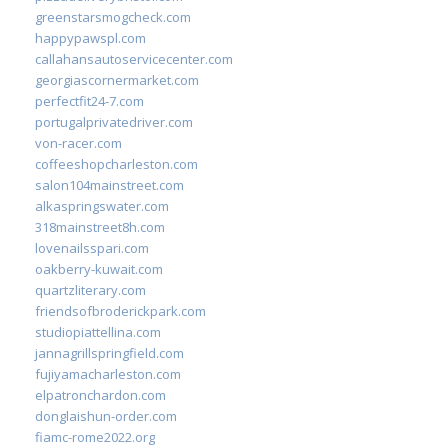
greenstarsmogcheck.com
happypawspl.com
callahansautoservicecenter.com
georgiascornermarket.com
perfectfit24-7.com
portugalprivatedriver.com
von-racer.com
coffeeshopcharleston.com
salon104mainstreet.com
alkaspringswater.com
318mainstreet8h.com
lovenailsspari.com
oakberry-kuwait.com
quartzliterary.com
friendsofbroderickpark.com
studiopiattellina.com
jannagrillspringfield.com
fujiyamacharleston.com
elpatronchardon.com
donglaishun-order.com
fiamc-rome2022.org