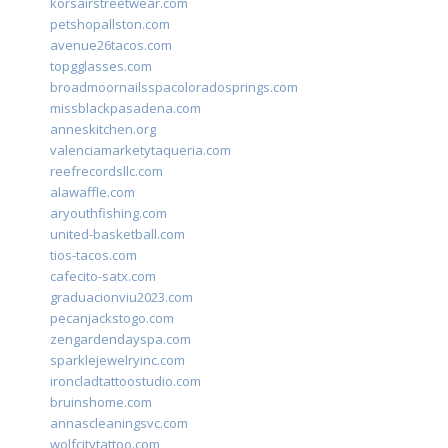
korsairstreetwear.com
petshopallston.com
avenue26tacos.com
topgglasses.com
broadmoornailsspacoloradosprings.com
missblackpasadena.com
anneskitchen.org
valenciamarketytaqueria.com
reefrecordsllc.com
alawaffle.com
aryouthfishing.com
united-basketball.com
tios-tacos.com
cafecito-satx.com
graduacionviu2023.com
pecanjackstogo.com
zengardendayspa.com
sparklejewelryinc.com
ironcladtattoostudio.com
bruinshome.com
annascleaningsvc.com
wolfcitytattoo.com