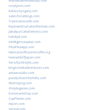
mandelaeffectlibrary.com
roselynns.com
balanceyoganj.com
salesforceblogs.com
TrainGames365.com
BaytownEvaCationRentals.com
JabalpurCakeDelivery.com
halobjd.com
intelligenceqatar.com
PikaPikaApp.com
takecareofbusinessdfw.org
HamadaOfJapan.com
VersifyLifestyle.com
kingscreekadventures.com
antaeuslabs.com
purelycleanchemdry.com
WishOping.com
shoplegacee.com
bonvivantshop.com
CupPlante.com
mpzin.com
stcreal.com