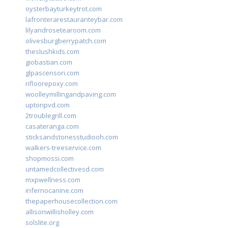
oysterbayturkeytrot.com
lafronterarestauranteybar.com
lilyandrosetearoom.com
olivesburgberrypatch.com
theslushkids.com
giobastian.com
glpascensori.com
rifloorepoxy.com
woolleymillingandpaving.com
uptonpvd.com
2troublegrill.com
casateranga.com
sticksandstonesstudiooh.com
walkers-treeservice.com
shopmossi.com
untamedcollectivesd.com
mxpwellness.com
infernocanine.com
thepaperhousecollection.com
allisonwillisholley.com
solslite.org