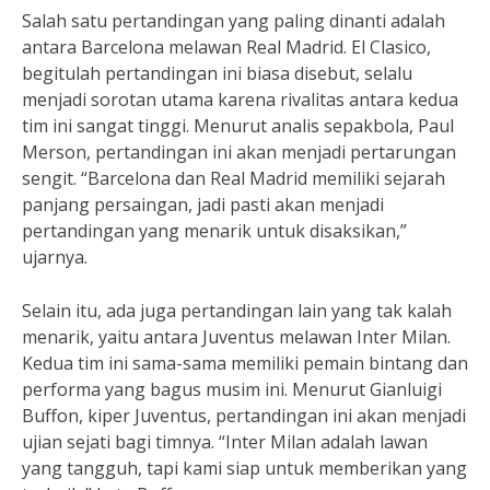
Salah satu pertandingan yang paling dinanti adalah
antara Barcelona melawan Real Madrid. El Clasico,
begitulah pertandingan ini biasa disebut, selalu
menjadi sorotan utama karena rivalitas antara kedua
tim ini sangat tinggi. Menurut analis sepakbola, Paul
Merson, pertandingan ini akan menjadi pertarungan
sengit. “Barcelona dan Real Madrid memiliki sejarah
panjang persaingan, jadi pasti akan menjadi
pertandingan yang menarik untuk disaksikan,”
ujarnya.
Selain itu, ada juga pertandingan lain yang tak kalah
menarik, yaitu antara Juventus melawan Inter Milan.
Kedua tim ini sama-sama memiliki pemain bintang dan
performa yang bagus musim ini. Menurut Gianluigi
Buffon, kiper Juventus, pertandingan ini akan menjadi
ujian sejati bagi timnya. “Inter Milan adalah lawan
yang tangguh, tapi kami siap untuk memberikan yang