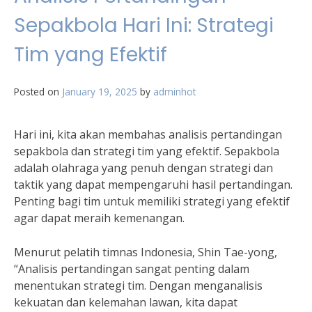
Sepakbola Hari Ini: Strategi
Tim yang Efektif
Posted on
January 19, 2025
by
adminhot
Hari ini, kita akan membahas analisis pertandingan
sepakbola dan strategi tim yang efektif. Sepakbola
adalah olahraga yang penuh dengan strategi dan
taktik yang dapat mempengaruhi hasil pertandingan.
Penting bagi tim untuk memiliki strategi yang efektif
agar dapat meraih kemenangan.
Menurut pelatih timnas Indonesia, Shin Tae-yong,
“Analisis pertandingan sangat penting dalam
menentukan strategi tim. Dengan menganalisis
kekuatan dan kelemahan lawan, kita dapat