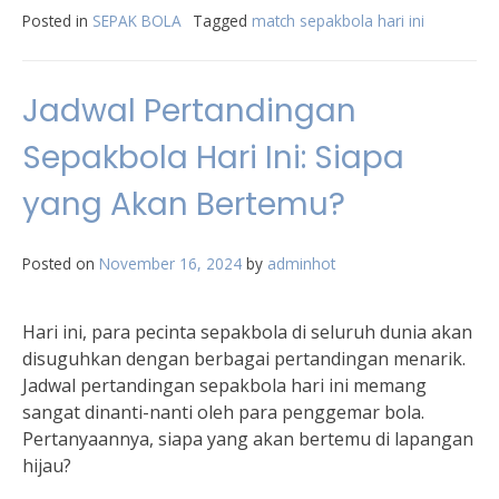
Posted in
SEPAK BOLA
Tagged
match sepakbola hari ini
Jadwal Pertandingan
Sepakbola Hari Ini: Siapa
yang Akan Bertemu?
Posted on
November 16, 2024
by
adminhot
Hari ini, para pecinta sepakbola di seluruh dunia akan
disuguhkan dengan berbagai pertandingan menarik.
Jadwal pertandingan sepakbola hari ini memang
sangat dinanti-nanti oleh para penggemar bola.
Pertanyaannya, siapa yang akan bertemu di lapangan
hijau?