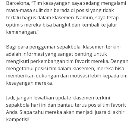
Barcelona, “Tim kesayangan saya sedang mengalami
masa-masa sulit dan berada di posisi yang tidak
terlalu bagus dalam klasemen. Namun, saya tetap
optimis mereka bisa bangkit dan kembali ke jalur
kemenangan.”
Bagi para penggemar sepakbola, klasemen terkini
adalah informasi yang sangat penting untuk
mengikuti perkembangan tim favorit mereka. Dengan
mengetahui posisi tim dalam klasemen, mereka bisa
memberikan dukungan dan motivasi lebih kepada tim
kesayangan mereka.
Jadi, jangan lewatkan update klasemen terkini
sepakbola hari ini dan pantau terus posisi tim favorit
Anda. Siapa tahu mereka akan menjadi juara di akhir
kompetisi!