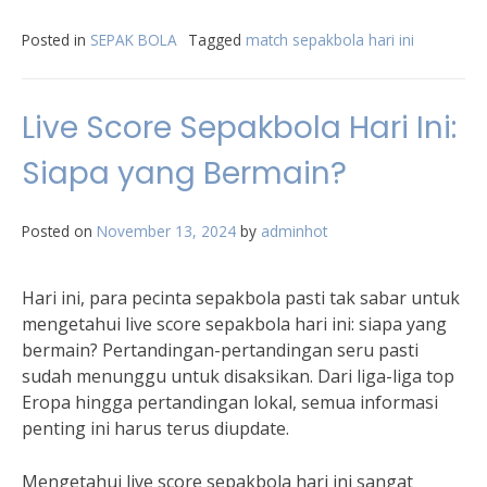
Posted in
SEPAK BOLA
Tagged
match sepakbola hari ini
Live Score Sepakbola Hari Ini:
Siapa yang Bermain?
Posted on
November 13, 2024
by
adminhot
Hari ini, para pecinta sepakbola pasti tak sabar untuk
mengetahui live score sepakbola hari ini: siapa yang
bermain? Pertandingan-pertandingan seru pasti
sudah menunggu untuk disaksikan. Dari liga-liga top
Eropa hingga pertandingan lokal, semua informasi
penting ini harus terus diupdate.
Mengetahui live score sepakbola hari ini sangat