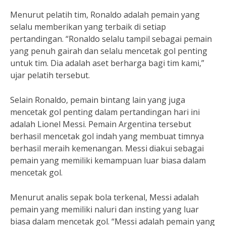
Menurut pelatih tim, Ronaldo adalah pemain yang
selalu memberikan yang terbaik di setiap
pertandingan. “Ronaldo selalu tampil sebagai pemain
yang penuh gairah dan selalu mencetak gol penting
untuk tim. Dia adalah aset berharga bagi tim kami,”
ujar pelatih tersebut.
Selain Ronaldo, pemain bintang lain yang juga
mencetak gol penting dalam pertandingan hari ini
adalah Lionel Messi. Pemain Argentina tersebut
berhasil mencetak gol indah yang membuat timnya
berhasil meraih kemenangan. Messi diakui sebagai
pemain yang memiliki kemampuan luar biasa dalam
mencetak gol.
Menurut analis sepak bola terkenal, Messi adalah
pemain yang memiliki naluri dan insting yang luar
biasa dalam mencetak gol. “Messi adalah pemain yang