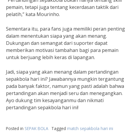
“Pertandingan sepakbola bukan hanya tentang skill
pemain, tetapi juga tentang kecerdasan taktik dari
pelatih,” kata Mourinho.
Sementara itu, para fans juga memiliki peran penting
dalam menentukan siapa yang akan menang.
Dukungan dan semangat dari suporter dapat
memberikan motivasi tambahan bagi para pemain
untuk berjuang lebih keras di lapangan.
Jadi, siapa yang akan menang dalam pertandingan
sepakbola hari ini? Jawabannya mungkin tergantung
pada banyak faktor, namun yang pasti adalah bahwa
pertandingan akan menjadi seru dan menegangkan.
Ayo dukung tim kesayanganmu dan nikmati
pertandingan sepakbola hari ini!
Posted in
SEPAK BOLA
Tagged
match sepakbola hari ini