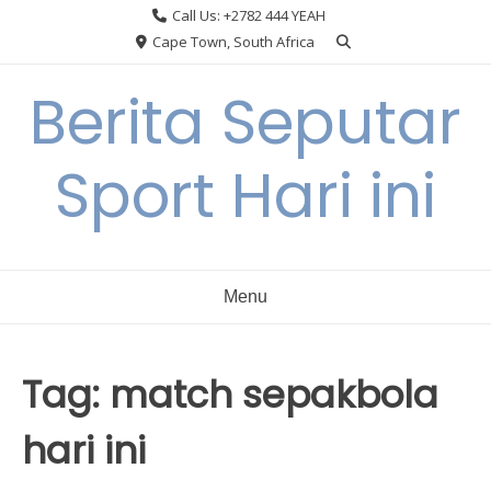
Skip
Call Us: +2782 444 YEAH
to
Cape Town, South Africa
content
Berita Seputar
Sport Hari ini
Menu
Tag:
match sepakbola
hari ini