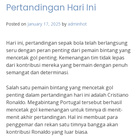
Pertandingan Hari Ini
Posted on
January 17, 2025
by
adminhot
Hari ini, pertandingan sepak bola telah berlangsung
seru dengan peran penting dari pemain bintang yang
mencetak gol penting. Kemenangan tim tidak lepas
dari kontribusi mereka yang bermain dengan penuh
semangat dan determinasi.
Salah satu pemain bintang yang mencetak gol
penting dalam pertandingan hari ini adalah Cristiano
Ronaldo. Megabintang Portugal tersebut berhasil
mencetak gol kemenangan untuk timnya di menit-
menit akhir pertandingan. Hal ini membuat para
penggemar dan rekan satu timnya bangga akan
kontribusi Ronaldo yang luar biasa.