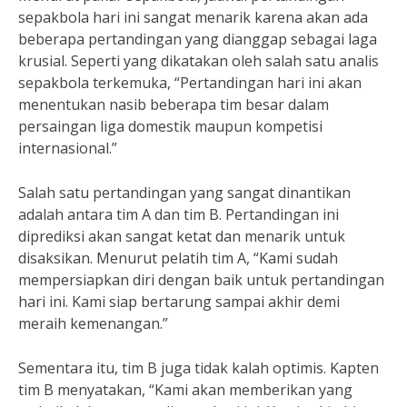
sepakbola hari ini sangat menarik karena akan ada
beberapa pertandingan yang dianggap sebagai laga
krusial. Seperti yang dikatakan oleh salah satu analis
sepakbola terkemuka, “Pertandingan hari ini akan
menentukan nasib beberapa tim besar dalam
persaingan liga domestik maupun kompetisi
internasional.”
Salah satu pertandingan yang sangat dinantikan
adalah antara tim A dan tim B. Pertandingan ini
diprediksi akan sangat ketat dan menarik untuk
disaksikan. Menurut pelatih tim A, “Kami sudah
mempersiapkan diri dengan baik untuk pertandingan
hari ini. Kami siap bertarung sampai akhir demi
meraih kemenangan.”
Sementara itu, tim B juga tidak kalah optimis. Kapten
tim B menyatakan, “Kami akan memberikan yang