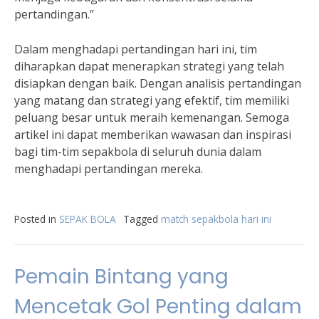
pertandingan.”
Dalam menghadapi pertandingan hari ini, tim
diharapkan dapat menerapkan strategi yang telah
disiapkan dengan baik. Dengan analisis pertandingan
yang matang dan strategi yang efektif, tim memiliki
peluang besar untuk meraih kemenangan. Semoga
artikel ini dapat memberikan wawasan dan inspirasi
bagi tim-tim sepakbola di seluruh dunia dalam
menghadapi pertandingan mereka.
Posted in
SEPAK BOLA
Tagged
match sepakbola hari ini
Pemain Bintang yang
Mencetak Gol Penting dalam