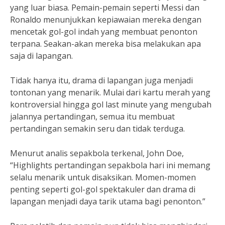
yang luar biasa. Pemain-pemain seperti Messi dan
Ronaldo menunjukkan kepiawaian mereka dengan
mencetak gol-gol indah yang membuat penonton
terpana. Seakan-akan mereka bisa melakukan apa
saja di lapangan.
Tidak hanya itu, drama di lapangan juga menjadi
tontonan yang menarik. Mulai dari kartu merah yang
kontroversial hingga gol last minute yang mengubah
jalannya pertandingan, semua itu membuat
pertandingan semakin seru dan tidak terduga.
Menurut analis sepakbola terkenal, John Doe,
“Highlights pertandingan sepakbola hari ini memang
selalu menarik untuk disaksikan. Momen-momen
penting seperti gol-gol spektakuler dan drama di
lapangan menjadi daya tarik utama bagi penonton.”