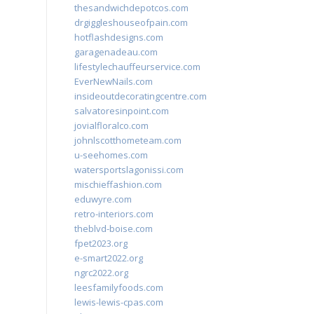
thesandwichdepotcos.com
drgiggleshouseofpain.com
hotflashdesigns.com
garagenadeau.com
lifestylechauffeurservice.com
EverNewNails.com
insideoutdecoratingcentre.com
salvatoresinpoint.com
jovialfloralco.com
johnlscotthometeam.com
u-seehomes.com
watersportslagonissi.com
mischieffashion.com
eduwyre.com
retro-interiors.com
theblvd-boise.com
fpet2023.org
e-smart2022.org
ngrc2022.org
leesfamilyfoods.com
lewis-lewis-cpas.com