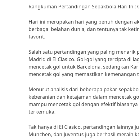
Rangkuman Pertandingan Sepakbola Hari Ini:
Hari ini merupakan hari yang penuh dengan aks
berbagai belahan dunia, dan tentunya tak ke
favorit.
Salah satu pertandingan yang paling menarik 
Madrid di El Clasico. Gol-gol yang tercipta di
mencetak gol untuk Barcelona, sedangkan Ka
mencetak gol yang memastikan kemenangan t
Menurut analisis dari beberapa pakar sepakbo
keberanian dan ketajaman dalam mencetak gol
mampu mencetak gol dengan efektif biasanya 
terkemuka.
Tak hanya di El Clasico, pertandingan lainnya j
Munchen, dan Juventus juga berhasil meraih k