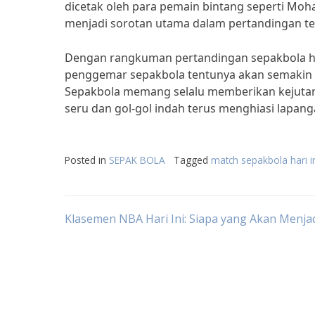
dicetak oleh para pemain bintang seperti Moh
menjadi sorotan utama dalam pertandingan te
Dengan rangkuman pertandingan sepakbola ha
penggemar sepakbola tentunya akan semakin a
Sepakbola memang selalu memberikan kejutan
seru dan gol-gol indah terus menghiasi lapan
Posted in
SEPAK BOLA
Tagged
match sepakbola hari i
Post
Klasemen NBA Hari Ini: Siapa yang Akan Menjad
navigation