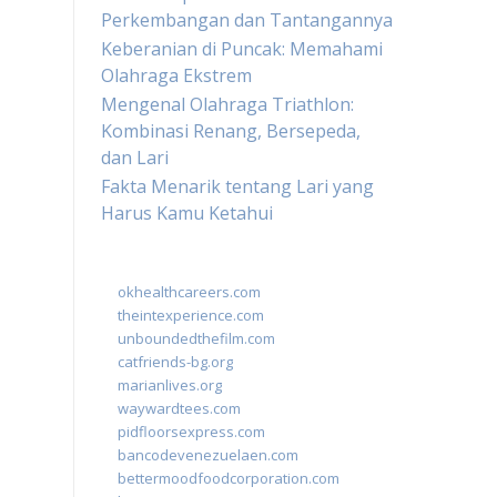
Perkembangan dan Tantangannya
Keberanian di Puncak: Memahami
Olahraga Ekstrem
Mengenal Olahraga Triathlon:
Kombinasi Renang, Bersepeda,
dan Lari
Fakta Menarik tentang Lari yang
Harus Kamu Ketahui
okhealthcareers.com
theintexperience.com
unboundedthefilm.com
catfriends-bg.org
marianlives.org
waywardtees.com
pidfloorsexpress.com
bancodevenezuelaen.com
bettermoodfoodcorporation.com