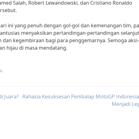
amed Salah, Robert Lewandowski, dan Cristiano Ronaldo
rsebut.
ri ini yang penuh dengan gol-gol dan kemenangan tim, p
ntusias menyaksikan pertandingan-pertandingan selanjut
 dan kegembiraan bagi para penggemarnya. Semoga aksi-
gan hijau di masa mendatang.
ni
i Juara?
Rahasia Kesuksesan Pembalap MotoGP Indonesia
Menjadi Le