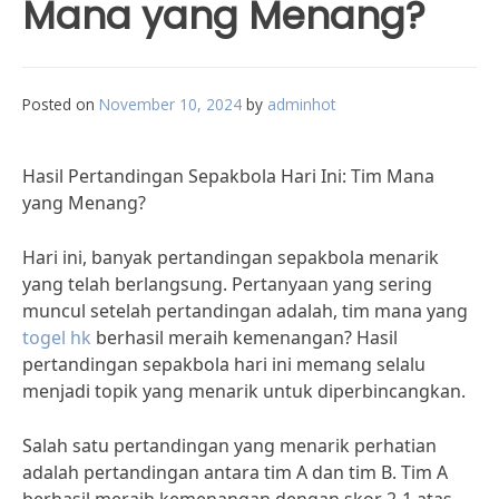
Mana yang Menang?
Posted on
November 10, 2024
by
adminhot
Hasil Pertandingan Sepakbola Hari Ini: Tim Mana
yang Menang?
Hari ini, banyak pertandingan sepakbola menarik
yang telah berlangsung. Pertanyaan yang sering
muncul setelah pertandingan adalah, tim mana yang
togel hk
berhasil meraih kemenangan? Hasil
pertandingan sepakbola hari ini memang selalu
menjadi topik yang menarik untuk diperbincangkan.
Salah satu pertandingan yang menarik perhatian
adalah pertandingan antara tim A dan tim B. Tim A