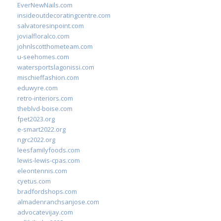
EverNewNails.com
insideoutdecoratingcentre.com
salvatoresinpoint.com
jovialfloralco.com
johnlscotthometeam.com
u-seehomes.com
watersportslagonissi.com
mischieffashion.com
eduwyre.com
retro-interiors.com
theblvd-boise.com
fpet2023.org
e-smart2022.org
ngrc2022.org
leesfamilyfoods.com
lewis-lewis-cpas.com
eleontennis.com
cyetus.com
bradfordshops.com
almadenranchsanjose.com
advocatevijay.com