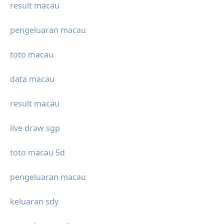
result macau
pengeluaran macau
toto macau
data macau
result macau
live draw sgp
toto macau 5d
pengeluaran macau
keluaran sdy