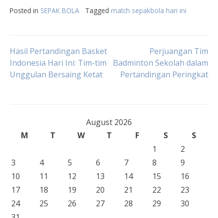
Posted in
SEPAK BOLA
Tagged
match sepakbola hari ini
Post
Hasil Pertandingan Basket
Perjuangan Tim
Indonesia Hari Ini: Tim-tim
Badminton Sekolah dalam
Unggulan Bersaing Ketat
Pertandingan Peringkat
navigation
August 2026
M
T
W
T
F
S
S
1
2
3
4
5
6
7
8
9
10
11
12
13
14
15
16
17
18
19
20
21
22
23
24
25
26
27
28
29
30
31