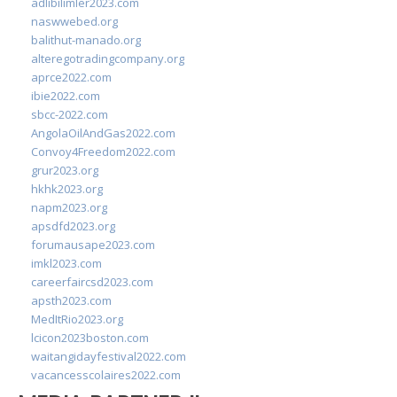
adlibilimler2023.com
naswwebed.org
balithut-manado.org
alteregotradingcompany.org
aprce2022.com
ibie2022.com
sbcc-2022.com
AngolaOilAndGas2022.com
Convoy4Freedom2022.com
grur2023.org
hkhk2023.org
napm2023.org
apsdfd2023.org
forumausape2023.com
imkl2023.com
careerfaircsd2023.com
apsth2023.com
MedItRio2023.org
lcicon2023boston.com
waitangidayfestival2022.com
vacancesscolaires2022.com