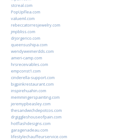
stcreal.com
PopUpFlea.com
valueml.com
rebeccatorresjewelry.com
jmpbliss.com
drjorgerico.com
queensushipa.com
wendyweimerdds.com
ameri-camp.com
hrsreceivables.com
empconst1.com
cinderella-support.com
bigpinkrestaurant.com
inspirehuahin.com
memmingerspainting.com
jeremypbeasley.com
thesandwichdepotcos.com
drgiggleshouseofpain.com
hotflashdesigns.com
garagenadeau.com
lifestylechauffeurservice.com