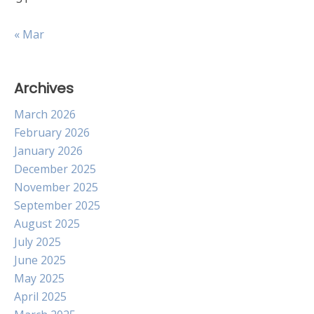
« Mar
Archives
March 2026
February 2026
January 2026
December 2025
November 2025
September 2025
August 2025
July 2025
June 2025
May 2025
April 2025