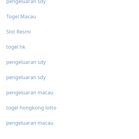
pengeluaran sdy
Togel Macau
Slot Resmi
togel hk
pengeluaran sdy
pengeluaran sdy
pengeluaran macau
togel hongkong lotto
pengeluaran macau