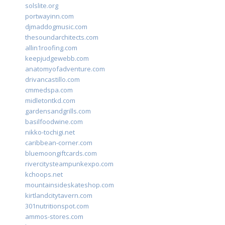
solslite.org
portwayinn.com
djmaddogmusic.com
thesoundarchitects.com
allin1roofing.com
keepjudgewebb.com
anatomyofadventure.com
drivancastillo.com
cmmedspa.com
midletontkd.com
gardensandgrills.com
basilfoodwine.com
nikko-tochigi.net
caribbean-corner.com
bluemoongiftcards.com
rivercitysteampunkexpo.com
kchoops.net
mountainsideskateshop.com
kirtlandcitytavern.com
301nutritionspot.com
ammos-stores.com