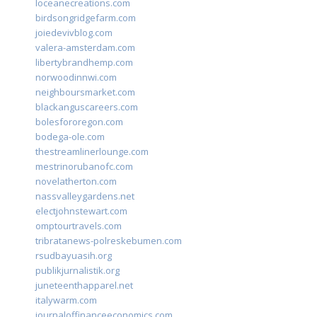
loceanecreations.com
birdsongridgefarm.com
joiedevivblog.com
valera-amsterdam.com
libertybrandhemp.com
norwoodinnwi.com
neighboursmarket.com
blackanguscareers.com
bolesfororegon.com
bodega-ole.com
thestreamlinerlounge.com
mestrinorubanofc.com
novelatherton.com
nassvalleygardens.net
electjohnstewart.com
omptourtravels.com
tribratanews-polreskebumen.com
rsudbayuasih.org
publikjurnalistik.org
juneteenthapparel.net
italywarm.com
journaloffinanceeconomics.com