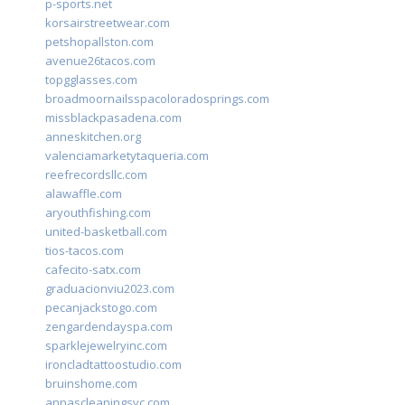
p-sports.net
korsairstreetwear.com
petshopallston.com
avenue26tacos.com
topgglasses.com
broadmoornailsspacoloradosprings.com
missblackpasadena.com
anneskitchen.org
valenciamarketytaqueria.com
reefrecordsllc.com
alawaffle.com
aryouthfishing.com
united-basketball.com
tios-tacos.com
cafecito-satx.com
graduacionviu2023.com
pecanjackstogo.com
zengardendayspa.com
sparklejewelryinc.com
ironcladtattoostudio.com
bruinshome.com
annascleaningsvc.com