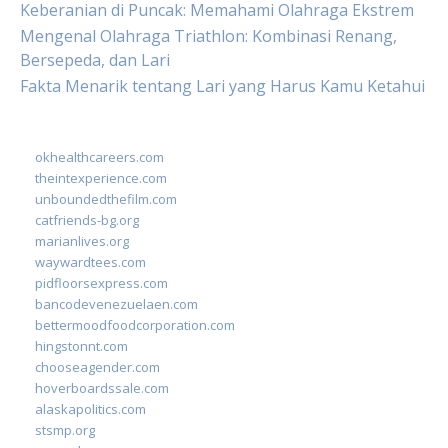
Keberanian di Puncak: Memahami Olahraga Ekstrem
Mengenal Olahraga Triathlon: Kombinasi Renang,
Bersepeda, dan Lari
Fakta Menarik tentang Lari yang Harus Kamu Ketahui
okhealthcareers.com
theintexperience.com
unboundedthefilm.com
catfriends-bg.org
marianlives.org
waywardtees.com
pidfloorsexpress.com
bancodevenezuelaen.com
bettermoodfoodcorporation.com
hingstonnt.com
chooseagender.com
hoverboardssale.com
alaskapolitics.com
stsmp.org