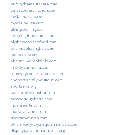
birminghamautocare.com
tonyscountrykitchen.com
jbellasnailspa.com
mychaihouse.com
alvisgrooming.com
thegeorginaestate.com
blythewoodseafood.com
paolosdelibangkok.com
bobacove.com
phoone24brookfield.com
mickeybarmama.com
roadwayconstructioninc.com
shopdragonflyboutique.com
sportszilla.org
batchprovisionsbar.com
brasserie-gobette.com
musicrearte.com
morseysfarms.com
riverviewtennis.com
official-kelly-toys-squishmallows.com
displaygardenonsuncrest.org