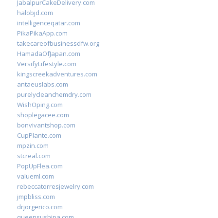
JabalpurCakeDelivery.com
halobjd.com
intelligenceqatar.com
PikaPikaApp.com
takecareofbusinessdfw.org
HamadaOfJapan.com
VersifyLifestyle.com
kingscreekadventures.com
antaeuslabs.com
purelycleanchemdry.com
WishOping.com
shoplegacee.com
bonvivantshop.com
CupPlante.com
mpzin.com
stcreal.com
PopUpFlea.com
valueml.com
rebeccatorresjewelry.com
jmpbliss.com
drjorgerico.com
queensushipa.com