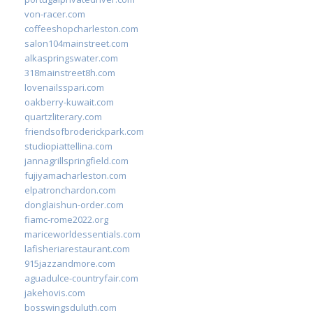
von-racer.com
coffeeshopcharleston.com
salon104mainstreet.com
alkaspringswater.com
318mainstreet8h.com
lovenailsspari.com
oakberry-kuwait.com
quartzliterary.com
friendsofbroderickpark.com
studiopiattellina.com
jannagrillspringfield.com
fujiyamacharleston.com
elpatronchardon.com
donglaishun-order.com
fiamc-rome2022.org
mariceworldessentials.com
lafisheriarestaurant.com
915jazzandmore.com
aguadulce-countryfair.com
jakehovis.com
bosswingsduluth.com