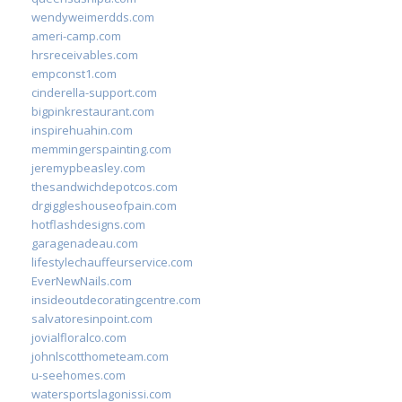
wendyweimerdds.com
ameri-camp.com
hrsreceivables.com
empconst1.com
cinderella-support.com
bigpinkrestaurant.com
inspirehuahin.com
memmingerspainting.com
jeremypbeasley.com
thesandwichdepotcos.com
drgiggleshouseofpain.com
hotflashdesigns.com
garagenadeau.com
lifestylechauffeurservice.com
EverNewNails.com
insideoutdecoratingcentre.com
salvatoresinpoint.com
jovialfloralco.com
johnlscotthometeam.com
u-seehomes.com
watersportslagonissi.com