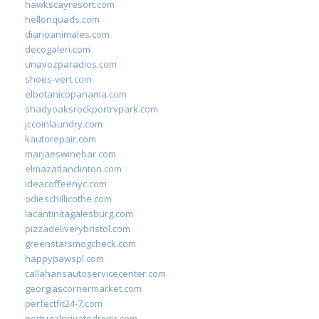
hawkscayresort.com
hellonquads.com
diarioanimales.com
decogaleri.com
unavozparadios.com
shoes-vert.com
elbotanicopanama.com
shadyoaksrockportrvpark.com
jccoinlaundry.com
kautorepair.com
marjaeswinebar.com
elmazatlanclinton.com
ideacoffeenyc.com
odieschillicothe.com
lacantinitagalesburg.com
pizzadeliverybristol.com
greenstarsmogcheck.com
happypawspl.com
callahansautoservicecenter.com
georgiascornermarket.com
perfectfit24-7.com
portugalprivatedriver.com