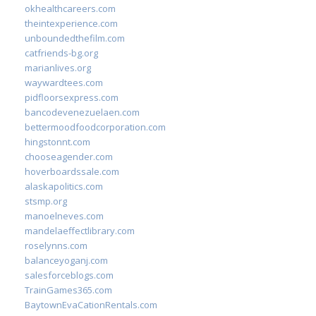
okhealthcareers.com
theintexperience.com
unboundedthefilm.com
catfriends-bg.org
marianlives.org
waywardtees.com
pidfloorsexpress.com
bancodevenezuelaen.com
bettermoodfoodcorporation.com
hingstonnt.com
chooseagender.com
hoverboardssale.com
alaskapolitics.com
stsmp.org
manoelneves.com
mandelaeffectlibrary.com
roselynns.com
balanceyoganj.com
salesforceblogs.com
TrainGames365.com
BaytownEvaCationRentals.com