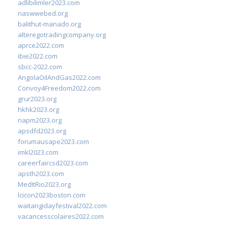
adlibilimler2023.com
naswwebed.org
balithut-manado.org
alteregotradingcompany.org
aprce2022.com
ibie2022.com
sbcc-2022.com
AngolaOilAndGas2022.com
Convoy4Freedom2022.com
grur2023.org
hkhk2023.org
napm2023.org
apsdfd2023.org
forumausape2023.com
imkl2023.com
careerfaircsd2023.com
apsth2023.com
MedItRio2023.org
lcicon2023boston.com
waitangidayfestival2022.com
vacancesscolaires2022.com