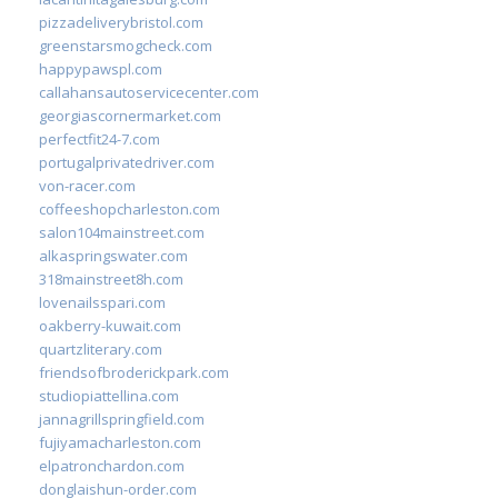
pizzadeliverybristol.com
greenstarsmogcheck.com
happypawspl.com
callahansautoservicecenter.com
georgiascornermarket.com
perfectfit24-7.com
portugalprivatedriver.com
von-racer.com
coffeeshopcharleston.com
salon104mainstreet.com
alkaspringswater.com
318mainstreet8h.com
lovenailsspari.com
oakberry-kuwait.com
quartzliterary.com
friendsofbroderickpark.com
studiopiattellina.com
jannagrillspringfield.com
fujiyamacharleston.com
elpatronchardon.com
donglaishun-order.com