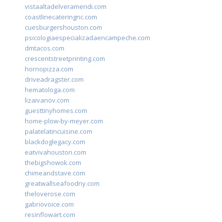
vistaaltadelveramendi.com
coastlinecateringnc.com
cuesburgershouston.com
psicologiaespecializadaencampeche.com
dmtacos.com
crescentstreetprinting.com
hornopizza.com
driveadragster.com
hematologa.com
lizaivanov.com
guesttinyhomes.com
home-plow-by-meyer.com
palatelatincuisine.com
blackdoglegacy.com
eatvivahouston.com
thebigshowok.com
chimeandstave.com
greatwallseafoodny.com
theloverose.com
gabriovoice.com
resinflowart.com