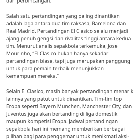
dari perbincangan.
Salah satu pertandingan yang paling dinantikan
adalah laga antara dua tim raksasa, Barcelona dan
Real Madrid. Pertandingan El Clasico selalu menjadi
ajang penuh gengsi dan rivalitas tinggi antara kedua
tim. Menurut analis sepakbola terkemuka, Jose
Mourinho, “El Clasico bukan hanya sekadar
pertandingan biasa, tapi juga merupakan panggung
untuk para pemain terbaik menunjukkan
kemampuan mereka.”
Selain El Clasico, masih banyak pertandingan menarik
lainnya yang patut untuk dinantikan. Tim-tim top
Eropa seperti Bayern Munchen, Manchester City, dan
Juventus juga akan bertanding di liga domestik
maupun kompetisi Eropa. Jadwal pertandingan
sepakbola hari ini memang memberikan berbagai
pilihan bagi para penggemar untuk menikmati aksi-