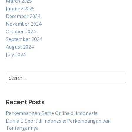
March 2025
January 2025
December 2024
November 2024
October 2024
September 2024
August 2024
July 2024
Search
for:
Recent Posts
Perkembangan Game Online di Indonesia
Dunia E-Sport di Indonesia: Perkembangan dan
Tantangannya