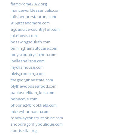
fiamc-rome2022.org
mariceworldessentials.com
lafisheriarestaurant.com
915jazzandmore.com
aguadulce-countryfair.com
jakehovis.com
bosswingsduluth.com
birminghamautocare.com
tonyscountrykitchen.com
jbellasnailspa.com
mychaihouse.com
alvisgrooming.com
thegeorginaestate.com
blythewoodseafood.com
paolosdelibangkok.com
bobacove.com
phoone24brookfield.com
mickeybarmama.com
roadwayconstructioninc.com
shopdragonflyboutique.com
sportszilla.org