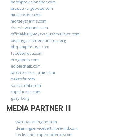
batchprovisionsbar.com
brasserie-gobette.com
musicrearte.com
morseysfarms.com
riverviewtennis.com
official-kelly-toys-squishmallows.com
displaygardenonsuncrest.org
bbq-empire-usa.com
feedstoreva.com
drogopets.com
ediblechalk.com
tabletennisnearme.com
oaksofa.com
soultacohtx.com
capishcaps.com
gpsyfl.org
MEDIA PARTNER III
vwrepairarlington.com
cleaningservicebaltimore-md.com
beckslandscapeandfence.com