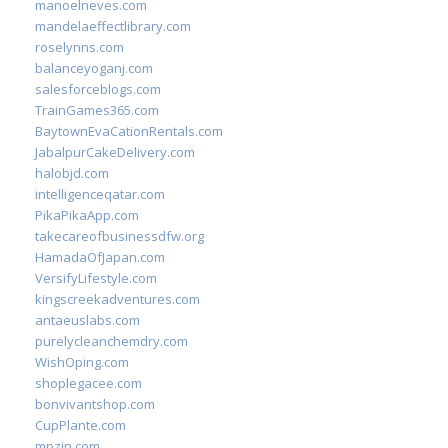
manoelneves.com
mandelaeffectlibrary.com
roselynns.com
balanceyoganj.com
salesforceblogs.com
TrainGames365.com
BaytownEvaCationRentals.com
JabalpurCakeDelivery.com
halobjd.com
intelligenceqatar.com
PikaPikaApp.com
takecareofbusinessdfw.org
HamadaOfJapan.com
VersifyLifestyle.com
kingscreekadventures.com
antaeuslabs.com
purelycleanchemdry.com
WishOping.com
shoplegacee.com
bonvivantshop.com
CupPlante.com
mpzin.com