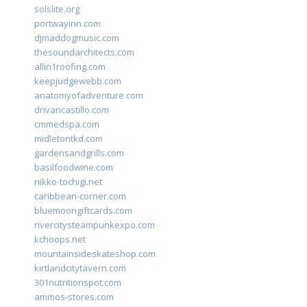
solslite.org
portwayinn.com
djmaddogmusic.com
thesoundarchitects.com
allin1roofing.com
keepjudgewebb.com
anatomyofadventure.com
drivancastillo.com
cmmedspa.com
midletontkd.com
gardensandgrills.com
basilfoodwine.com
nikko-tochigi.net
caribbean-corner.com
bluemoongiftcards.com
rivercitysteampunkexpo.com
kchoops.net
mountainsideskateshop.com
kirtlandcitytavern.com
301nutritionspot.com
ammos-stores.com