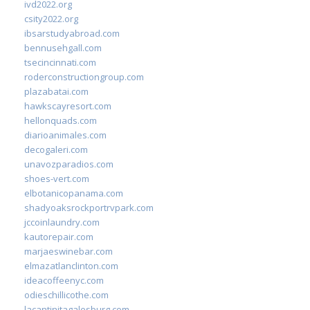
ivd2022.org
csity2022.org
ibsarstudyabroad.com
bennusehgall.com
tsecincinnati.com
roderconstructiongroup.com
plazabatai.com
hawkscayresort.com
hellonquads.com
diarioanimales.com
decogaleri.com
unavozparadios.com
shoes-vert.com
elbotanicopanama.com
shadyoaksrockportrvpark.com
jccoinlaundry.com
kautorepair.com
marjaeswinebar.com
elmazatlanclinton.com
ideacoffeenyc.com
odieschillicothe.com
lacantinitagalesburg.com