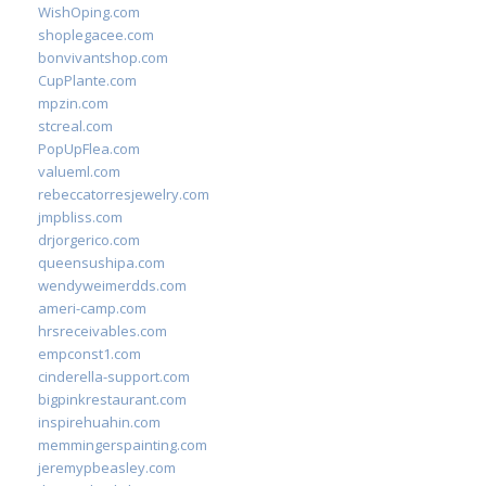
WishOping.com
shoplegacee.com
bonvivantshop.com
CupPlante.com
mpzin.com
stcreal.com
PopUpFlea.com
valueml.com
rebeccatorresjewelry.com
jmpbliss.com
drjorgerico.com
queensushipa.com
wendyweimerdds.com
ameri-camp.com
hrsreceivables.com
empconst1.com
cinderella-support.com
bigpinkrestaurant.com
inspirehuahin.com
memmingerspainting.com
jeremypbeasley.com