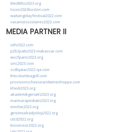
MedItRio2023.org
lcicon2023boston.com
waitangidayfestival2022.com
vacancesscolaires2022.com
MEDIA PARTNER II
isth2022.com
p2b2pabi2023-makassar.com
wocfparis2023.org
sinc2023.com
scdlqatar2022-qa.com
thecolumbiagrill.com
provisionscheeseandwineshoppe.com
khedi2023.org
akademikgeriatri2023.org
marmarapediatri2023.org
emchie2023.org
girisimselradyoloji2022.org
utcd2022.org
biosensor2022.org
ialp2022.org