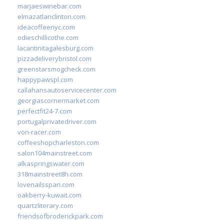
marjaeswinebar.com
elmazatlanclinton.com
ideacoffeenyc.com
odieschillicothe.com
lacantinitagalesburg.com
pizzadeliverybristol.com
greenstarsmogcheck.com
happypawspl.com
callahansautoservicecenter.com
georgiascornermarket.com
perfectfit24-7.com
portugalprivatedriver.com
von-racer.com
coffeeshopcharleston.com
salon104mainstreet.com
alkaspringswater.com
318mainstreet8h.com
lovenailsspari.com
oakberry-kuwait.com
quartzliterary.com
friendsofbroderickpark.com