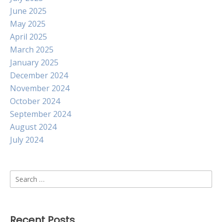
June 2025
May 2025
April 2025
March 2025
January 2025
December 2024
November 2024
October 2024
September 2024
August 2024
July 2024
Search
for:
Recent Posts