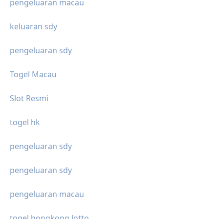
pengeluaran macau
keluaran sdy
pengeluaran sdy
Togel Macau
Slot Resmi
togel hk
pengeluaran sdy
pengeluaran sdy
pengeluaran macau
togel hongkong lotto