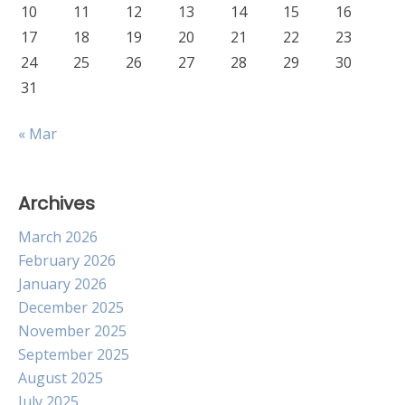
10
11
12
13
14
15
16
17
18
19
20
21
22
23
24
25
26
27
28
29
30
31
« Mar
Archives
March 2026
February 2026
January 2026
December 2025
November 2025
September 2025
August 2025
July 2025