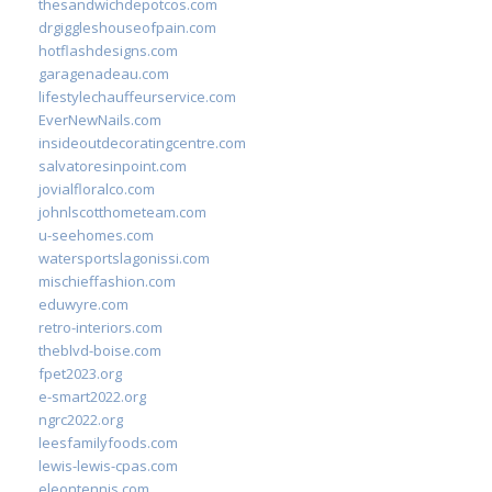
thesandwichdepotcos.com
drgiggleshouseofpain.com
hotflashdesigns.com
garagenadeau.com
lifestylechauffeurservice.com
EverNewNails.com
insideoutdecoratingcentre.com
salvatoresinpoint.com
jovialfloralco.com
johnlscotthometeam.com
u-seehomes.com
watersportslagonissi.com
mischieffashion.com
eduwyre.com
retro-interiors.com
theblvd-boise.com
fpet2023.org
e-smart2022.org
ngrc2022.org
leesfamilyfoods.com
lewis-lewis-cpas.com
eleontennis.com