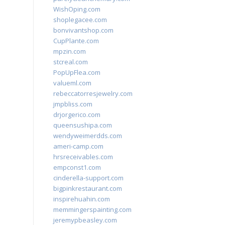
WishOping.com
shoplegacee.com
bonvivantshop.com
CupPlante.com
mpzin.com
stcreal.com
PopUpFlea.com
valueml.com
rebeccatorresjewelry.com
jmpbliss.com
drjorgerico.com
queensushipa.com
wendyweimerdds.com
ameri-camp.com
hrsreceivables.com
empconst1.com
cinderella-support.com
bigpinkrestaurant.com
inspirehuahin.com
memmingerspainting.com
jeremypbeasley.com