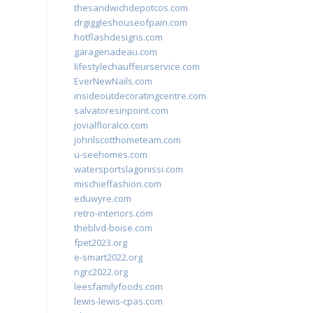
thesandwichdepotcos.com
drgiggleshouseofpain.com
hotflashdesigns.com
garagenadeau.com
lifestylechauffeurservice.com
EverNewNails.com
insideoutdecoratingcentre.com
salvatoresinpoint.com
jovialfloralco.com
johnlscotthometeam.com
u-seehomes.com
watersportslagonissi.com
mischieffashion.com
eduwyre.com
retro-interiors.com
theblvd-boise.com
fpet2023.org
e-smart2022.org
ngrc2022.org
leesfamilyfoods.com
lewis-lewis-cpas.com