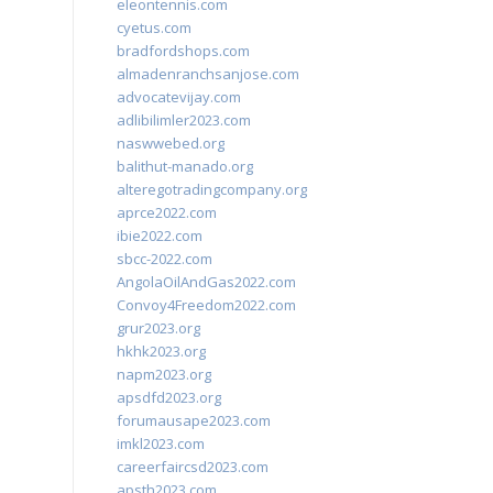
eleontennis.com
cyetus.com
bradfordshops.com
almadenranchsanjose.com
advocatevijay.com
adlibilimler2023.com
naswwebed.org
balithut-manado.org
alteregotradingcompany.org
aprce2022.com
ibie2022.com
sbcc-2022.com
AngolaOilAndGas2022.com
Convoy4Freedom2022.com
grur2023.org
hkhk2023.org
napm2023.org
apsdfd2023.org
forumausape2023.com
imkl2023.com
careerfaircsd2023.com
apsth2023.com