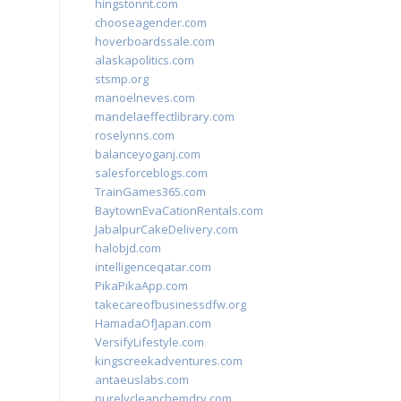
hingstonnt.com
chooseagender.com
hoverboardssale.com
alaskapolitics.com
stsmp.org
manoelneves.com
mandelaeffectlibrary.com
roselynns.com
balanceyoganj.com
salesforceblogs.com
TrainGames365.com
BaytownEvaCationRentals.com
JabalpurCakeDelivery.com
halobjd.com
intelligenceqatar.com
PikaPikaApp.com
takecareofbusinessdfw.org
HamadaOfJapan.com
VersifyLifestyle.com
kingscreekadventures.com
antaeuslabs.com
purelycleanchemdry.com