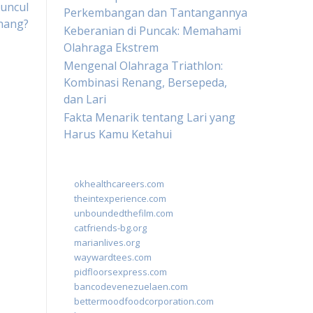
Muncul
Perkembangan dan Tantangannya
nang?
Keberanian di Puncak: Memahami
Olahraga Ekstrem
Mengenal Olahraga Triathlon:
Kombinasi Renang, Bersepeda,
dan Lari
Fakta Menarik tentang Lari yang
Harus Kamu Ketahui
okhealthcareers.com
theintexperience.com
unboundedthefilm.com
catfriends-bg.org
marianlives.org
waywardtees.com
pidfloorsexpress.com
bancodevenezuelaen.com
bettermoodfoodcorporation.com