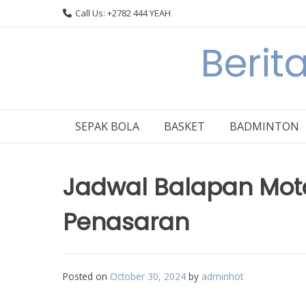
Skip
Call Us: +2782 444 YEAH
to
content
Berit
SEPAK BOLA
BASKET
BADMINTON
Jadwal Balapan Moto
Penasaran
Posted on
October 30, 2024
by
adminhot