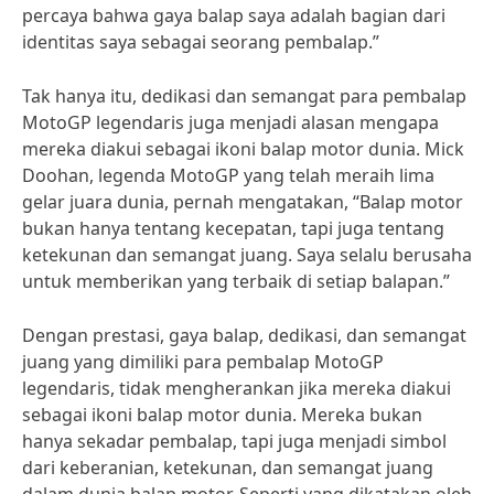
percaya bahwa gaya balap saya adalah bagian dari
identitas saya sebagai seorang pembalap.”
Tak hanya itu, dedikasi dan semangat para pembalap
MotoGP legendaris juga menjadi alasan mengapa
mereka diakui sebagai ikoni balap motor dunia. Mick
Doohan, legenda MotoGP yang telah meraih lima
gelar juara dunia, pernah mengatakan, “Balap motor
bukan hanya tentang kecepatan, tapi juga tentang
ketekunan dan semangat juang. Saya selalu berusaha
untuk memberikan yang terbaik di setiap balapan.”
Dengan prestasi, gaya balap, dedikasi, dan semangat
juang yang dimiliki para pembalap MotoGP
legendaris, tidak mengherankan jika mereka diakui
sebagai ikoni balap motor dunia. Mereka bukan
hanya sekadar pembalap, tapi juga menjadi simbol
dari keberanian, ketekunan, dan semangat juang