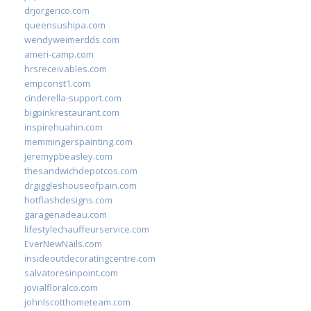
drjorgerico.com
queensushipa.com
wendyweimerdds.com
ameri-camp.com
hrsreceivables.com
empconst1.com
cinderella-support.com
bigpinkrestaurant.com
inspirehuahin.com
memmingerspainting.com
jeremypbeasley.com
thesandwichdepotcos.com
drgiggleshouseofpain.com
hotflashdesigns.com
garagenadeau.com
lifestylechauffeurservice.com
EverNewNails.com
insideoutdecoratingcentre.com
salvatoresinpoint.com
jovialfloralco.com
johnlscotthometeam.com