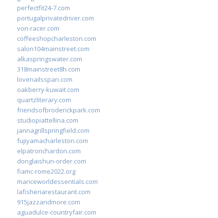
perfectfit24-7.com
portugalprivatedriver.com
von-racer.com
coffeeshopcharleston.com
salon104mainstreet.com
alkaspringswater.com
318mainstreet8h.com
lovenailsspari.com
oakberry-kuwait.com
quartzliterary.com
friendsofbroderickpark.com
studiopiattellina.com
jannagrillspringfield.com
fujiyamacharleston.com
elpatronchardon.com
donglaishun-order.com
fiamc-rome2022.org
mariceworldessentials.com
lafisheriarestaurant.com
915jazzandmore.com
aguadulce-countryfair.com