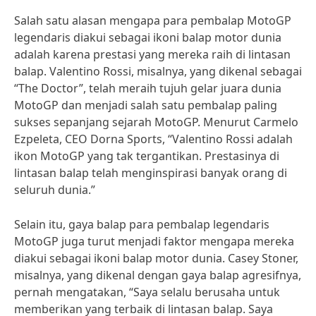
Salah satu alasan mengapa para pembalap MotoGP
legendaris diakui sebagai ikoni balap motor dunia
adalah karena prestasi yang mereka raih di lintasan
balap. Valentino Rossi, misalnya, yang dikenal sebagai
“The Doctor”, telah meraih tujuh gelar juara dunia
MotoGP dan menjadi salah satu pembalap paling
sukses sepanjang sejarah MotoGP. Menurut Carmelo
Ezpeleta, CEO Dorna Sports, “Valentino Rossi adalah
ikon MotoGP yang tak tergantikan. Prestasinya di
lintasan balap telah menginspirasi banyak orang di
seluruh dunia.”
Selain itu, gaya balap para pembalap legendaris
MotoGP juga turut menjadi faktor mengapa mereka
diakui sebagai ikoni balap motor dunia. Casey Stoner,
misalnya, yang dikenal dengan gaya balap agresifnya,
pernah mengatakan, “Saya selalu berusaha untuk
memberikan yang terbaik di lintasan balap. Saya