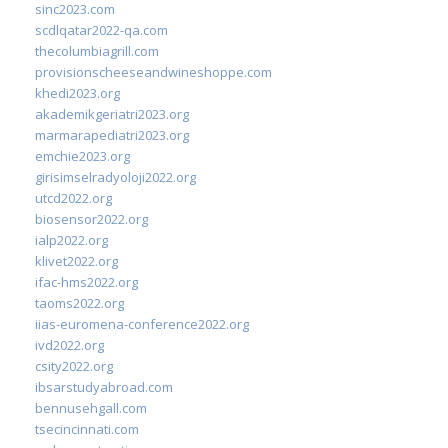
sinc2023.com
scdlqatar2022-qa.com
thecolumbiagrill.com
provisionscheeseandwineshoppe.com
khedi2023.org
akademikgeriatri2023.org
marmarapediatri2023.org
emchie2023.org
girisimselradyoloji2022.org
utcd2022.org
biosensor2022.org
ialp2022.org
klivet2022.org
ifac-hms2022.org
taoms2022.org
iias-euromena-conference2022.org
ivd2022.org
csity2022.org
ibsarstudyabroad.com
bennusehgall.com
tsecincinnati.com