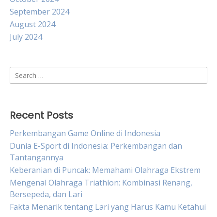
September 2024
August 2024
July 2024
Search
for:
Recent Posts
Perkembangan Game Online di Indonesia
Dunia E-Sport di Indonesia: Perkembangan dan
Tantangannya
Keberanian di Puncak: Memahami Olahraga Ekstrem
Mengenal Olahraga Triathlon: Kombinasi Renang,
Bersepeda, dan Lari
Fakta Menarik tentang Lari yang Harus Kamu Ketahui