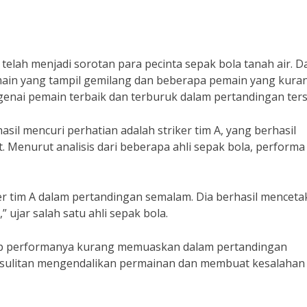
telah menjadi sorotan para pecinta sepak bola tanah air. D
main yang tampil gemilang dan beberapa pemain yang kura
ngenai pemain terbaik dan terburuk dalam pertandingan ters
il mencuri perhatian adalah striker tim A, yang berhasil
. Menurut analisis dari beberapa ahli sepak bola, performa
 tim A dalam pertandingan semalam. Dia berhasil mencetak
jar salah satu ahli sepak bola.
ggap performanya kurang memuaskan dalam pertandingan
 kesulitan mengendalikan permainan dan membuat kesalahan 