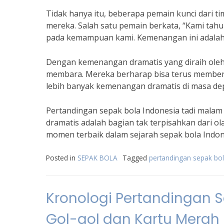
Tidak hanya itu, beberapa pemain kunci dar
mereka. Salah satu pemain berkata, “Kami tahu
pada kemampuan kami. Kemenangan ini adalah h
Dengan kemenangan dramatis yang diraih oleh
membara. Mereka berharap bisa terus memberi
lebih banyak kemenangan dramatis di masa de
Pertandingan sepak bola Indonesia tadi ma
dramatis adalah bagian tak terpisahkan dari ol
momen terbaik dalam sejarah sepak bola Indon
Posted in
SEPAK BOLA
Tagged
pertandingan sepak bol
Kronologi Pertandingan S
Gol-gol dan Kartu Merah