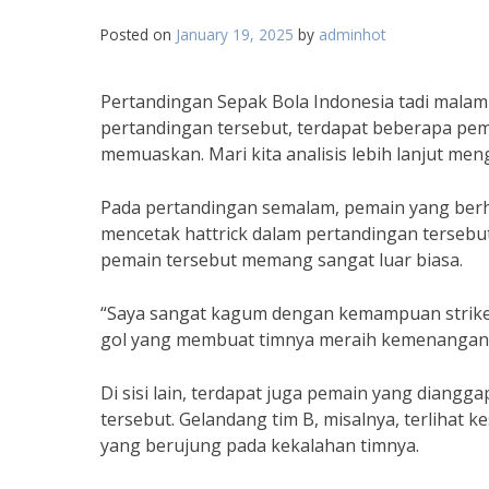
Posted on
January 19, 2025
by
adminhot
Pertandingan Sepak Bola Indonesia tadi malam 
pertandingan tersebut, terdapat beberapa pe
memuaskan. Mari kita analisis lebih lanjut me
Pada pertandingan semalam, pemain yang berhas
mencetak hattrick dalam pertandingan tersebut
pemain tersebut memang sangat luar biasa.
“Saya sangat kagum dengan kemampuan striker
gol yang membuat timnya meraih kemenangan,” u
Di sisi lain, terdapat juga pemain yang dian
tersebut. Gelandang tim B, misalnya, terlihat
yang berujung pada kekalahan timnya.