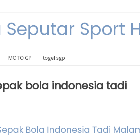
a Seputar Sport Ha
MOTO GP
togel sgp
pak bola indonesia tadi
Sepak Bola Indonesia Tadi Mala