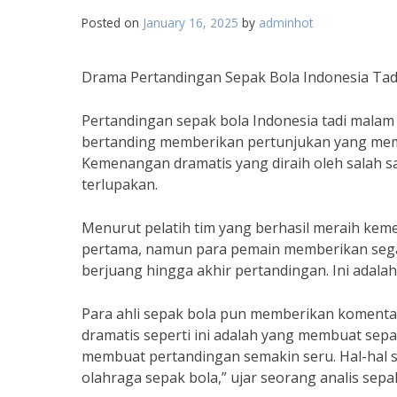
Posted on
January 16, 2025
by
adminhot
Drama Pertandingan Sepak Bola Indonesia Ta
Pertandingan sepak bola Indonesia tadi malam
bertanding memberikan pertunjukan yang mem
Kemenangan dramatis yang diraih oleh salah s
terlupakan.
Menurut pelatih tim yang berhasil meraih keme
pertama, namun para pemain memberikan segal
berjuang hingga akhir pertandingan. Ini adala
Para ahli sepak bola pun memberikan koment
dramatis seperti ini adalah yang membuat sepa
membuat pertandingan semakin seru. Hal-hal se
olahraga sepak bola,” ujar seorang analis sepak