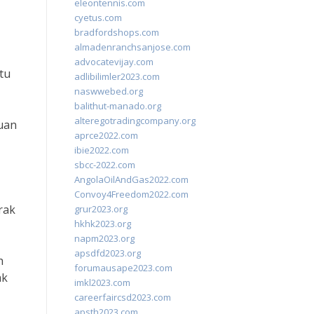
eleontennis.com
cyetus.com
bradfordshops.com
almadenranchsanjose.com
advocatevijay.com
tu
adlibilimler2023.com
naswwebed.org
balithut-manado.org
alteregotradingcompany.org
tuan
aprce2022.com
ibie2022.com
sbcc-2022.com
AngolaOilAndGas2022.com
Convoy4Freedom2022.com
rak
grur2023.org
hkhk2023.org
napm2023.org
apsdfd2023.org
h
forumausape2023.com
ak
imkl2023.com
careerfaircsd2023.com
apsth2023.com