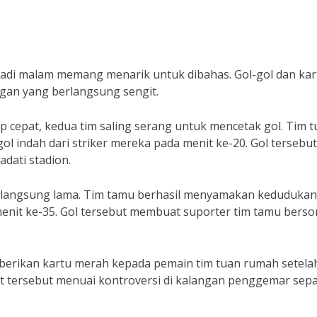
tadi malam memang menarik untuk dibahas. Gol-gol dan kar
gan yang berlangsung sengit.
 cepat, kedua tim saling serang untuk mencetak gol. Tim 
 indah dari striker mereka pada menit ke-20. Gol tersebut
dati stadion.
rlangsung lama. Tim tamu berhasil menyamakan kedudukan
menit ke-35. Gol tersebut membuat suporter tim tamu berso
berikan kartu merah kepada pemain tim tuan rumah setela
t tersebut menuai kontroversi di kalangan penggemar sep