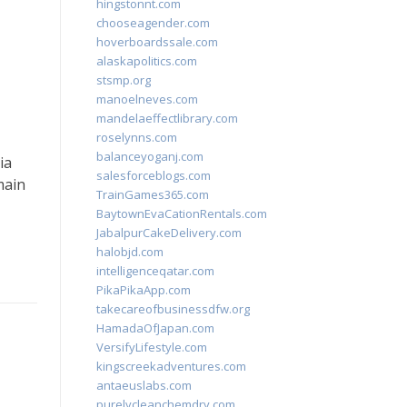
hingstonnt.com
chooseagender.com
hoverboardssale.com
alaskapolitics.com
stsmp.org
manoelneves.com
mandelaeffectlibrary.com
roselynns.com
balanceyoganj.com
ia
salesforceblogs.com
main
TrainGames365.com
BaytownEvaCationRentals.com
JabalpurCakeDelivery.com
halobjd.com
intelligenceqatar.com
PikaPikaApp.com
takecareofbusinessdfw.org
HamadaOfJapan.com
VersifyLifestyle.com
kingscreekadventures.com
antaeuslabs.com
purelycleanchemdry.com