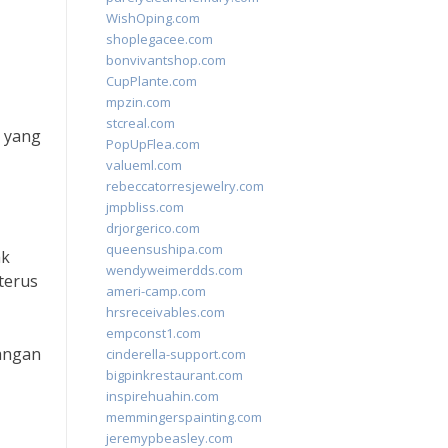
WishOping.com
shoplegacee.com
bonvivantshop.com
CupPlante.com
mpzin.com
stcreal.com
m yang
PopUpFlea.com
valueml.com
rebeccatorresjewelry.com
jmpbliss.com
drjorgerico.com
queensushipa.com
ak
wendyweimerdds.com
terus
ameri-camp.com
hrsreceivables.com
empconst1.com
angan
cinderella-support.com
bigpinkrestaurant.com
inspirehuahin.com
memmingerspainting.com
jeremypbeasley.com