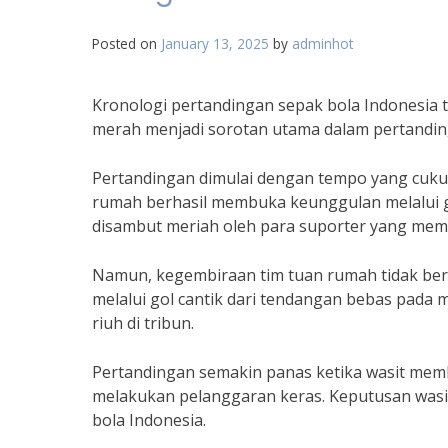
Posted on
January 13, 2025
by
adminhot
Kronologi pertandingan sepak bola Indonesia 
merah menjadi sorotan utama dalam pertandin
Pertandingan dimulai dengan tempo yang cukup
rumah berhasil membuka keunggulan melalui gol
disambut meriah oleh para suporter yang mema
Namun, kegembiraan tim tuan rumah tidak be
melalui gol cantik dari tendangan bebas pada 
riuh di tribun.
Pertandingan semakin panas ketika wasit mem
melakukan pelanggaran keras. Keputusan wasi
bola Indonesia.