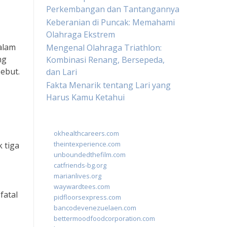
Perkembangan dan Tantangannya
Keberanian di Puncak: Memahami
Olahraga Ekstrem
alam
Mengenal Olahraga Triathlon:
ng
Kombinasi Renang, Bersepeda,
ebut.
dan Lari
Fakta Menarik tentang Lari yang
Harus Kamu Ketahui
okhealthcareers.com
theintexperience.com
 tiga
unboundedthefilm.com
catfriends-bg.org
marianlives.org
waywardtees.com
fatal
pidfloorsexpress.com
bancodevenezuelaen.com
bettermoodfoodcorporation.com