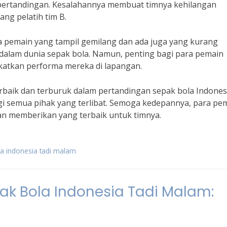
 pertandingan. Kesalahannya membuat timnya kehilangan
ng pelatih tim B.
da pemain yang tampil gemilang dan ada juga yang kurang
dalam dunia sepak bola. Namun, penting bagi para pemain
gkatkan performa mereka di lapangan.
rbaik dan terburuk dalam pertandingan sepak bola Indones
i semua pihak yang terlibat. Semoga kedepannya, para pe
n memberikan yang terbaik untuk timnya.
a indonesia tadi malam
k Bola Indonesia Tadi Malam: