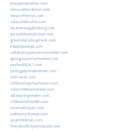
marjaeswinebar.com
elmazatlanclinton.com
ideacoffeenyc.com
odieschillicothe.com
lacantinitagalesburg.com
pizzadeliverybristol.com
greenstarsmogcheck.com
happypawspl.com
callahansautoservicecenter.com
georgiascornermarket.com
perfectfit24-7.com
portugalprivatedriver.com
von-racer.com
coffeeshopcharleston.com
salon104mainstreet.com
alkaspringswater.com
318mainstreet8h.com
lovenailsspari.com
oakberry-kuwait.com
quartzliterary.com
friendsofbroderickpark.com