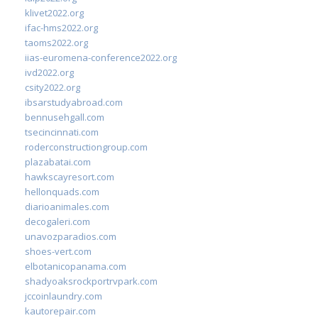
klivet2022.org
ifac-hms2022.org
taoms2022.org
iias-euromena-conference2022.org
ivd2022.org
csity2022.org
ibsarstudyabroad.com
bennusehgall.com
tsecincinnati.com
roderconstructiongroup.com
plazabatai.com
hawkscayresort.com
hellonquads.com
diarioanimales.com
decogaleri.com
unavozparadios.com
shoes-vert.com
elbotanicopanama.com
shadyoaksrockportrvpark.com
jccoinlaundry.com
kautorepair.com