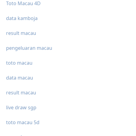
Toto Macau 4D
data kamboja
result macau
pengeluaran macau
toto macau
data macau
result macau
live draw sgp
toto macau 5d