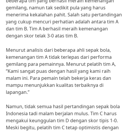
beberapa tim yang berhasil meraih kemenangan
gemilang, namun tak sedikit pula yang harus
menerima kekalahan pahit. Salah satu pertandingan
yang cukup mencuri perhatian adalah antara tim A
dan tim B. Tim A berhasil meraih kemenangan
dengan skor telak 3-0 atas tim B.
Menurut analisis dari beberapa ahli sepak bola,
kemenangan tim A tidak terlepas dari performa
gemilang para pemainnya. Menurut pelatih tim A,
“Kami sangat puas dengan hasil yang kami raih
malam ini. Para pemain telah bekerja keras dan
mampu menunjukkan kualitas terbaiknya di
lapangan.”
Namun, tidak semua hasil pertandingan sepak bola
Indonesia tadi malam berjalan mulus. Tim C harus
mengakui keunggulan tim D dengan skor tipis 1-0.
Meski begitu, pelatih tim C tetap optimistis dengan