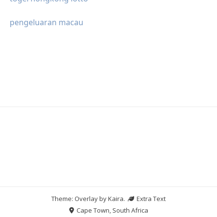
pengeluaran macau
Theme: Overlay by
Kaira
.
Extra Text
Cape Town, South Africa