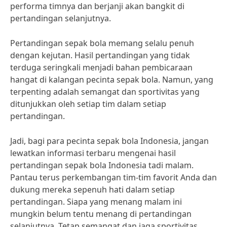
performa timnya dan berjanji akan bangkit di
pertandingan selanjutnya.
Pertandingan sepak bola memang selalu penuh
dengan kejutan. Hasil pertandingan yang tidak
terduga seringkali menjadi bahan pembicaraan
hangat di kalangan pecinta sepak bola. Namun, yang
terpenting adalah semangat dan sportivitas yang
ditunjukkan oleh setiap tim dalam setiap
pertandingan.
Jadi, bagi para pecinta sepak bola Indonesia, jangan
lewatkan informasi terbaru mengenai hasil
pertandingan sepak bola Indonesia tadi malam.
Pantau terus perkembangan tim-tim favorit Anda dan
dukung mereka sepenuh hati dalam setiap
pertandingan. Siapa yang menang malam ini
mungkin belum tentu menang di pertandingan
selanjutnya. Tetap semangat dan jaga sportivitas