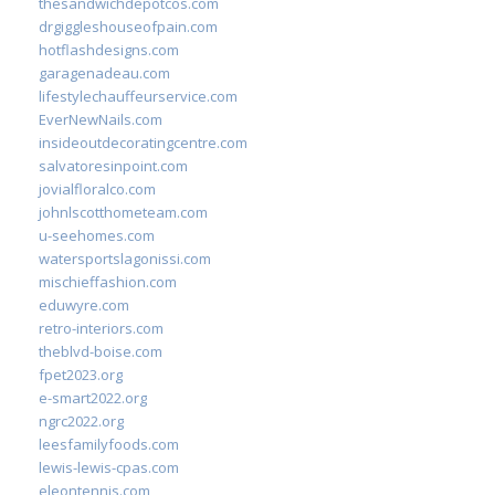
thesandwichdepotcos.com
drgiggleshouseofpain.com
hotflashdesigns.com
garagenadeau.com
lifestylechauffeurservice.com
EverNewNails.com
insideoutdecoratingcentre.com
salvatoresinpoint.com
jovialfloralco.com
johnlscotthometeam.com
u-seehomes.com
watersportslagonissi.com
mischieffashion.com
eduwyre.com
retro-interiors.com
theblvd-boise.com
fpet2023.org
e-smart2022.org
ngrc2022.org
leesfamilyfoods.com
lewis-lewis-cpas.com
eleontennis.com