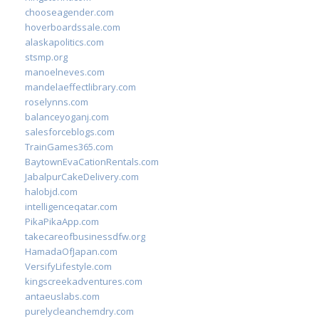
chooseagender.com
hoverboardssale.com
alaskapolitics.com
stsmp.org
manoelneves.com
mandelaeffectlibrary.com
roselynns.com
balanceyoganj.com
salesforceblogs.com
TrainGames365.com
BaytownEvaCationRentals.com
JabalpurCakeDelivery.com
halobjd.com
intelligenceqatar.com
PikaPikaApp.com
takecareofbusinessdfw.org
HamadaOfJapan.com
VersifyLifestyle.com
kingscreekadventures.com
antaeuslabs.com
purelycleanchemdry.com