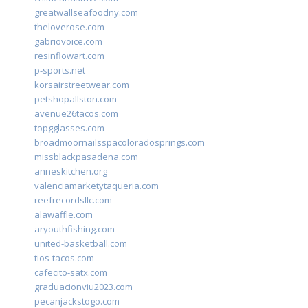
greatwallseafoodny.com
theloverose.com
gabriovoice.com
resinflowart.com
p-sports.net
korsairstreetwear.com
petshopallston.com
avenue26tacos.com
topgglasses.com
broadmoornailsspacoloradosprings.com
missblackpasadena.com
anneskitchen.org
valenciamarketytaqueria.com
reefrecordsllc.com
alawaffle.com
aryouthfishing.com
united-basketball.com
tios-tacos.com
cafecito-satx.com
graduacionviu2023.com
pecanjackstogo.com