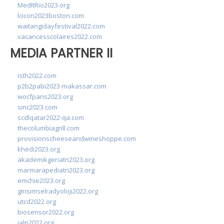
MedItRio2023.org
lcicon2023boston.com
waitangidayfestival2022.com
vacancesscolaires2022.com
MEDIA PARTNER II
isth2022.com
p2b2pabi2023-makassar.com
wocfparis2023.org
sinc2023.com
scdlqatar2022-qa.com
thecolumbiagrill.com
provisionscheeseandwineshoppe.com
khedi2023.org
akademikgeriatri2023.org
marmarapediatri2023.org
emchie2023.org
girisimselradyoloji2022.org
utcd2022.org
biosensor2022.org
ialp2022.org