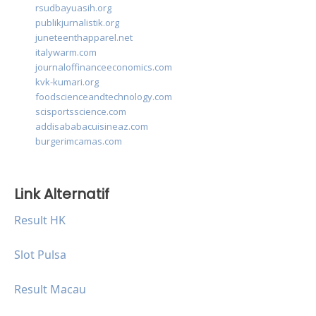
rsudbayuasih.org
publikjurnalistik.org
juneteenthapparel.net
italywarm.com
journaloffinanceeconomics.com
kvk-kumari.org
foodscienceandtechnology.com
scisportsscience.com
addisababacuisineaz.com
burgerimcamas.com
Link Alternatif
Result HK
Slot Pulsa
Result Macau