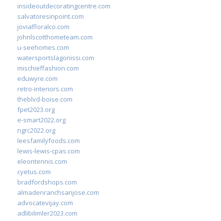
insideoutdecoratingcentre.com
salvatoresinpoint.com
jovialfloralco.com
johnlscotthometeam.com
u-seehomes.com
watersportslagonissi.com
mischieffashion.com
eduwyre.com
retro-interiors.com
theblvd-boise.com
fpet2023.org
e-smart2022.org
ngrc2022.org
leesfamilyfoods.com
lewis-lewis-cpas.com
eleontennis.com
cyetus.com
bradfordshops.com
almadenranchsanjose.com
advocatevijay.com
adlibilimler2023.com