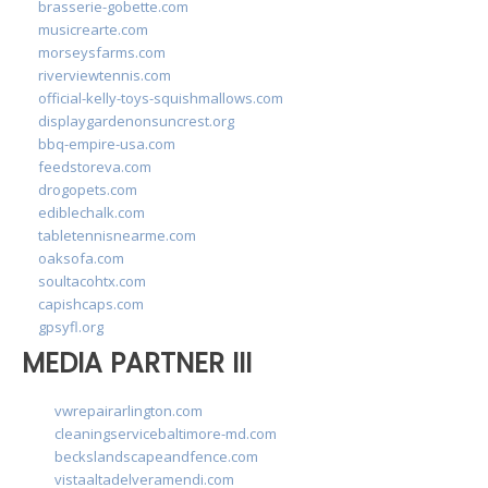
brasserie-gobette.com
musicrearte.com
morseysfarms.com
riverviewtennis.com
official-kelly-toys-squishmallows.com
displaygardenonsuncrest.org
bbq-empire-usa.com
feedstoreva.com
drogopets.com
ediblechalk.com
tabletennisnearme.com
oaksofa.com
soultacohtx.com
capishcaps.com
gpsyfl.org
MEDIA PARTNER III
vwrepairarlington.com
cleaningservicebaltimore-md.com
beckslandscapeandfence.com
vistaaltadelveramendi.com