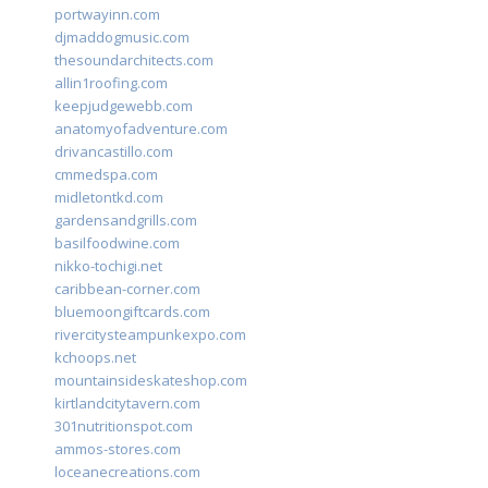
portwayinn.com
djmaddogmusic.com
thesoundarchitects.com
allin1roofing.com
keepjudgewebb.com
anatomyofadventure.com
drivancastillo.com
cmmedspa.com
midletontkd.com
gardensandgrills.com
basilfoodwine.com
nikko-tochigi.net
caribbean-corner.com
bluemoongiftcards.com
rivercitysteampunkexpo.com
kchoops.net
mountainsideskateshop.com
kirtlandcitytavern.com
301nutritionspot.com
ammos-stores.com
loceanecreations.com