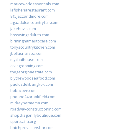
mariceworldessentials.com
lafisheriarestaurant.com
915jazzandmore.com
aguadulce-countryfair.com
jakehovis.com
bosswingsduluth.com
birminghamautocare.com
tonyscountrykitchen.com
jbellasnailspa.com
mychaihouse.com
alvisgrooming.com
thegeorginaestate.com
blythewoodseafood.com
paolosdelibangkok.com
bobacove.com
phoone24brookfield.com
mickeybarmama.com
roadwayconstructioninc.com
shopdragonflyboutique.com
sportszilla.org
batchprovisionsbar.com