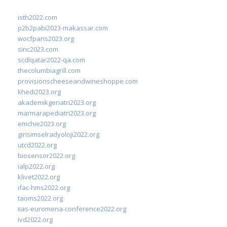
isth2022.com
p2b2pabi2023-makassar.com
wocfparis2023.org
sinc2023.com
scdlqatar2022-qa.com
thecolumbiagrill.com
provisionscheeseandwineshoppe.com
khedi2023.org
akademikgeriatri2023.org
marmarapediatri2023.org
emchie2023.org
girisimselradyoloji2022.org
utcd2022.org
biosensor2022.org
ialp2022.org
klivet2022.org
ifac-hms2022.org
taoms2022.org
iias-euromena-conference2022.org
ivd2022.org