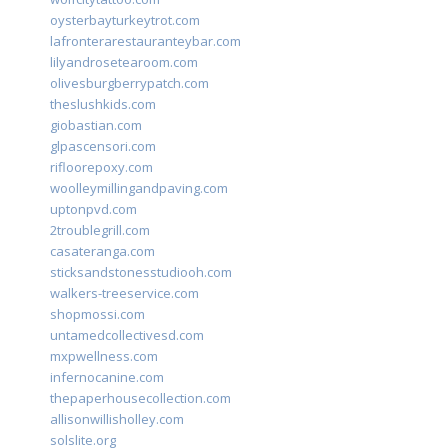
oysterbayturkeytrot.com
lafronterarestauranteybar.com
lilyandrosetearoom.com
olivesburgberrypatch.com
theslushkids.com
giobastian.com
glpascensori.com
rifloorepoxy.com
woolleymillingandpaving.com
uptonpvd.com
2troublegrill.com
casateranga.com
sticksandstonesstudiooh.com
walkers-treeservice.com
shopmossi.com
untamedcollectivesd.com
mxpwellness.com
infernocanine.com
thepaperhousecollection.com
allisonwillisholley.com
solslite.org