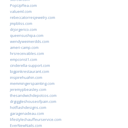
PopUpFlea.com
valueml.com
rebeccatorresjewelry.com
jmpbliss.com
drjorgerico.com
queensushipa.com
wendyweimerdds.com
ameri-camp.com
hrsreceivables.com
empconst1.com
cinderella-support.com
bigpinkrestaurant.com
inspirehuahin.com
memmingerspainting.com
jeremypbeasley.com
thesandwichdepotcos.com
drgiggleshouseofpain.com
hotflashdesigns.com
garagenadeau.com
lifestylechauffeurservice.com
EverNewNails.com