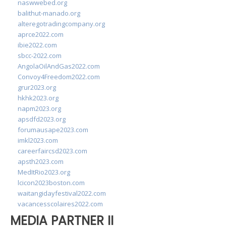
naswwebed.org
balithut-manado.org
alteregotradingcompany.org
aprce2022.com
ibie2022.com
sbcc-2022.com
AngolaOilAndGas2022.com
Convoy4Freedom2022.com
grur2023.org
hkhk2023.org
napm2023.org
apsdfd2023.org
forumausape2023.com
imkl2023.com
careerfaircsd2023.com
apsth2023.com
MedItRio2023.org
lcicon2023boston.com
waitangidayfestival2022.com
vacancesscolaires2022.com
MEDIA PARTNER II