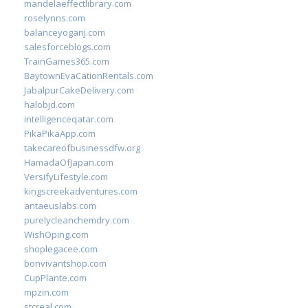
mandelaeffectlibrary.com
roselynns.com
balanceyoganj.com
salesforceblogs.com
TrainGames365.com
BaytownEvaCationRentals.com
JabalpurCakeDelivery.com
halobjd.com
intelligenceqatar.com
PikaPikaApp.com
takecareofbusinessdfw.org
HamadaOfJapan.com
VersifyLifestyle.com
kingscreekadventures.com
antaeuslabs.com
purelycleanchemdry.com
WishOping.com
shoplegacee.com
bonvivantshop.com
CupPlante.com
mpzin.com
stcreal.com