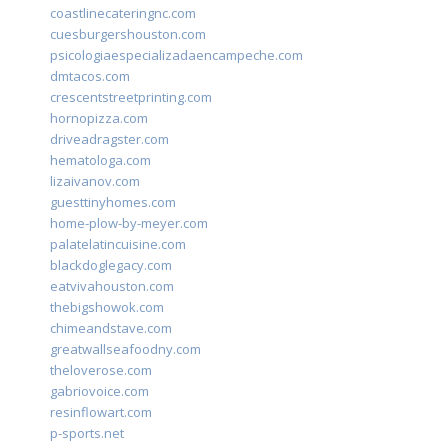
coastlinecateringnc.com
cuesburgershouston.com
psicologiaespecializadaencampeche.com
dmtacos.com
crescentstreetprinting.com
hornopizza.com
driveadragster.com
hematologa.com
lizaivanov.com
guesttinyhomes.com
home-plow-by-meyer.com
palatelatincuisine.com
blackdoglegacy.com
eatvivahouston.com
thebigshowok.com
chimeandstave.com
greatwallseafoodny.com
theloverose.com
gabriovoice.com
resinflowart.com
p-sports.net