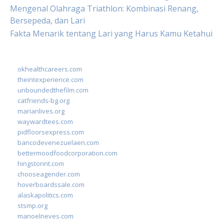
Mengenal Olahraga Triathlon: Kombinasi Renang,
Bersepeda, dan Lari
Fakta Menarik tentang Lari yang Harus Kamu Ketahui
okhealthcareers.com
theintexperience.com
unboundedthefilm.com
catfriends-bg.org
marianlives.org
waywardtees.com
pidfloorsexpress.com
bancodevenezuelaen.com
bettermoodfoodcorporation.com
hingstonnt.com
chooseagender.com
hoverboardssale.com
alaskapolitics.com
stsmp.org
manoelneves.com