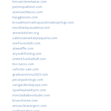
korsairstreetwear.com
petshopallston.com
avenue26tacos.com
topgglasses.com
broadmoornailsspacoloradosprings.com
missblackpasadena.com
anneskitchen.org
valenciamarketytaqueria.com
reefrecordsllc.com
alawaffle.com
aryouthfishing.com
united-basketball.com
tios-tacos.com
cafecito-satx.com
graduacionviu2023.com
pecanjackstogo.com
zengardendayspa.com
sparklejewelryinc.com
ironcladtattoostudio.com
bruinshome.com
annascleaningsvc.com
wolfcitytattoo.com