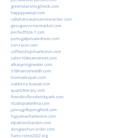
greenstarsmogcheck.com
happypawspl.com
callahansautoservicecenter.com
georgiascornermarket.com
perfectfit24-7.com
portugalprivatedriver.com
von-racer.com
coffeeshopcharleston.com
salon104mainstreet.com
alkaspringswater.com
318mainstreet8h.com
lovenailsspari.com
oakberry-kuwait.com
quartzliterary.com
friendsofbroderickpark.com
studiopiattellina.com
jannagrillspringfield.com
fujiyamacharleston.com
elpatronchardon.com
donglaishun-order.com
fiamc-rome2022.org