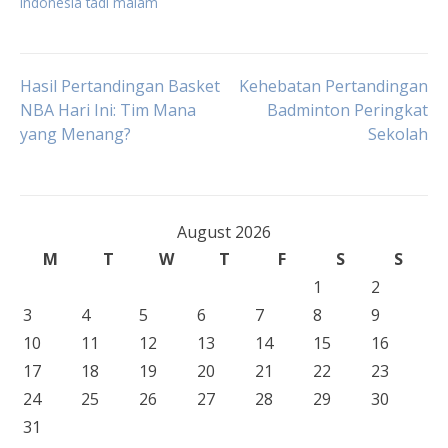
indonesia tadi malam
Post
Hasil Pertandingan Basket
Kehebatan Pertandingan
NBA Hari Ini: Tim Mana
Badminton Peringkat
yang Menang?
Sekolah
navigation
August 2026
M
T
W
T
F
S
S
1
2
3
4
5
6
7
8
9
10
11
12
13
14
15
16
17
18
19
20
21
22
23
24
25
26
27
28
29
30
31