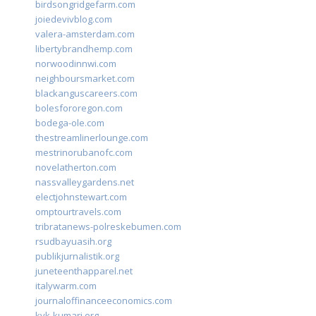
birdsongridgefarm.com
joiedevivblog.com
valera-amsterdam.com
libertybrandhemp.com
norwoodinnwi.com
neighboursmarket.com
blackanguscareers.com
bolesfororegon.com
bodega-ole.com
thestreamlinerlounge.com
mestrinorubanofc.com
novelatherton.com
nassvalleygardens.net
electjohnstewart.com
omptourtravels.com
tribratanews-polreskebumen.com
rsudbayuasih.org
publikjurnalistik.org
juneteenthapparel.net
italywarm.com
journaloffinanceeconomics.com
kvk-kumari.org