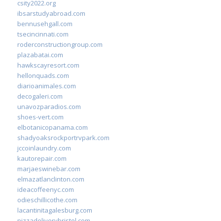
csity2022.org
ibsarstudyabroad.com
bennusehgall.com
tsecincinnati.com
roderconstructiongroup.com
plazabatai.com
hawkscayresort.com
hellonquads.com
diarioanimales.com
decogaleri.com
unavozparadios.com
shoes-vert.com
elbotanicopanama.com
shadyoaksrockportrvpark.com
jccoinlaundry.com
kautorepair.com
marjaeswinebar.com
elmazatlanclinton.com
ideacoffeenyc.com
odieschillicothe.com
lacantinitagalesburg.com
pizzadeliverybristol.com