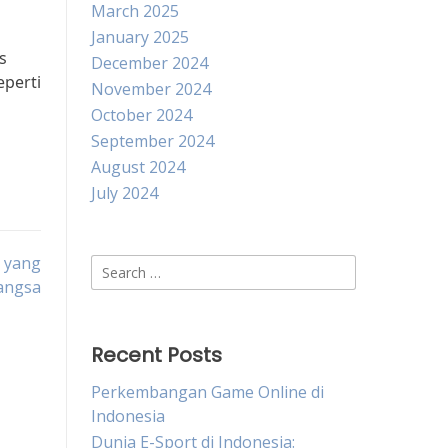
March 2025
January 2025
s
December 2024
eperti
November 2024
October 2024
September 2024
August 2024
July 2024
 yang
Search
angsa
for:
Recent Posts
Perkembangan Game Online di
Indonesia
Dunia E-Sport di Indonesia: