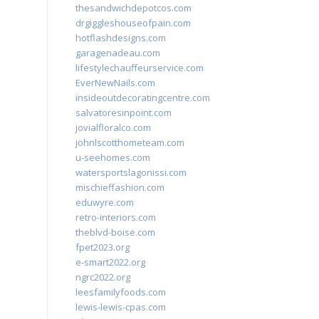
thesandwichdepotcos.com
drgiggleshouseofpain.com
hotflashdesigns.com
garagenadeau.com
lifestylechauffeurservice.com
EverNewNails.com
insideoutdecoratingcentre.com
salvatoresinpoint.com
jovialfloralco.com
johnlscotthometeam.com
u-seehomes.com
watersportslagonissi.com
mischieffashion.com
eduwyre.com
retro-interiors.com
theblvd-boise.com
fpet2023.org
e-smart2022.org
ngrc2022.org
leesfamilyfoods.com
lewis-lewis-cpas.com