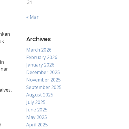
31
« Mar
ahkan
Archives
uk
March 2026
February 2026
in
January 2026
enar
December 2025
November 2025
September 2025
alves.
August 2025
July 2025
June 2025
May 2025
di
April 2025