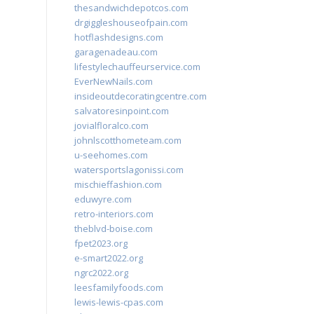
thesandwichdepotcos.com
drgiggleshouseofpain.com
hotflashdesigns.com
garagenadeau.com
lifestylechauffeurservice.com
EverNewNails.com
insideoutdecoratingcentre.com
salvatoresinpoint.com
jovialfloralco.com
johnlscotthometeam.com
u-seehomes.com
watersportslagonissi.com
mischieffashion.com
eduwyre.com
retro-interiors.com
theblvd-boise.com
fpet2023.org
e-smart2022.org
ngrc2022.org
leesfamilyfoods.com
lewis-lewis-cpas.com