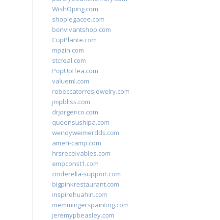
WishOping.com
shoplegacee.com
bonvivantshop.com
CupPlante.com
mpzin.com
stcreal.com
PopUpFlea.com
valueml.com
rebeccatorresjewelry.com
jmpbliss.com
drjorgerico.com
queensushipa.com
wendyweimerdds.com
ameri-camp.com
hrsreceivables.com
empconst1.com
cinderella-support.com
bigpinkrestaurant.com
inspirehuahin.com
memmingerspainting.com
jeremypbeasley.com