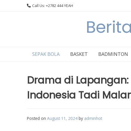
Skip
Call Us: +2782 444 YEAH
to
content
Berit
SEPAK BOLA
BASKET
BADMINTON
Drama di Lapangan:
Indonesia Tadi Mala
Posted on
August 11, 2024
by
adminhot