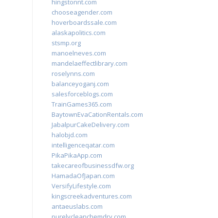
hingstonnt.com
chooseagender.com
hoverboardssale.com
alaskapolitics.com
stsmp.org
manoelneves.com
mandelaeffectlibrary.com
roselynns.com
balanceyoganj.com
salesforceblogs.com
TrainGames365.com
BaytownEvaCationRentals.com
JabalpurCakeDelivery.com
halobjd.com
intelligenceqatar.com
PikaPikaApp.com
takecareofbusinessdfw.org
HamadaOfJapan.com
VersifyLifestyle.com
kingscreekadventures.com
antaeuslabs.com
purelycleanchemdry.com