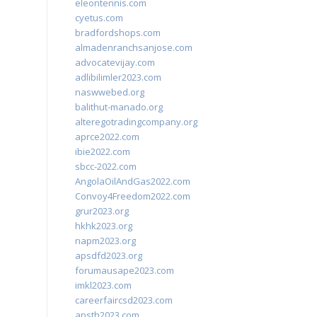
eleontennis.com
cyetus.com
bradfordshops.com
almadenranchsanjose.com
advocatevijay.com
adlibilimler2023.com
naswwebed.org
balithut-manado.org
alteregotradingcompany.org
aprce2022.com
ibie2022.com
sbcc-2022.com
AngolaOilAndGas2022.com
Convoy4Freedom2022.com
grur2023.org
hkhk2023.org
napm2023.org
apsdfd2023.org
forumausape2023.com
imkl2023.com
careerfaircsd2023.com
apsth2023.com