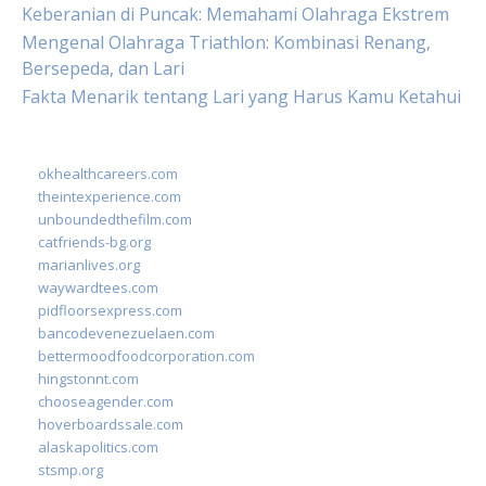
Keberanian di Puncak: Memahami Olahraga Ekstrem
Mengenal Olahraga Triathlon: Kombinasi Renang,
Bersepeda, dan Lari
Fakta Menarik tentang Lari yang Harus Kamu Ketahui
okhealthcareers.com
theintexperience.com
unboundedthefilm.com
catfriends-bg.org
marianlives.org
waywardtees.com
pidfloorsexpress.com
bancodevenezuelaen.com
bettermoodfoodcorporation.com
hingstonnt.com
chooseagender.com
hoverboardssale.com
alaskapolitics.com
stsmp.org