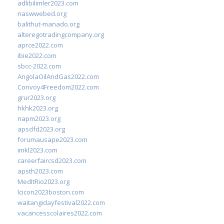
adlibilimler2023.com
naswwebed.org
balithut-manado.org
alteregotradingcompany.org
aprce2022.com
ibie2022.com
sbcc-2022.com
AngolaOilAndGas2022.com
Convoy4Freedom2022.com
grur2023.org
hkhk2023.org
napm2023.org
apsdfd2023.org
forumausape2023.com
imkl2023.com
careerfaircsd2023.com
apsth2023.com
MedItRio2023.org
lcicon2023boston.com
waitangidayfestival2022.com
vacancesscolaires2022.com