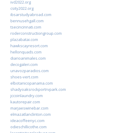
ivd2022.org
csity2022.org
ibsarstudyabroad.com
bennusehgall.com
tsecincinnati.com
roderconstructiongroup.com
plazabatai.com
hawkscayresort.com
hellonquads.com
diarioanimales.com
decogaleri.com
unavozparadios.com
shoes-vert.com
elbotanicopanama.com
shadyoaksrockportrvpark.com
jccoinlaundry.com
kautorepair.com
marjaeswinebar.com
elmazatlanclinton.com
ideacoffeenyc.com
odieschillicothe.com
lacantinitagalesburg.com