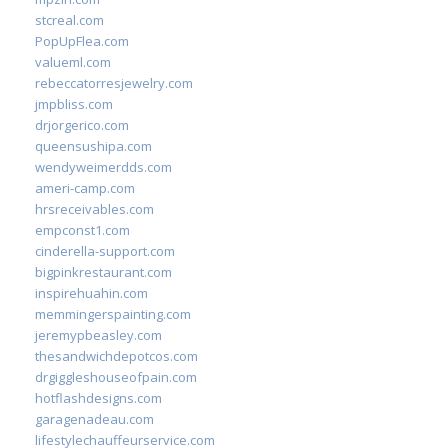
stcreal.com
PopUpFlea.com
valueml.com
rebeccatorresjewelry.com
jmpbliss.com
drjorgerico.com
queensushipa.com
wendyweimerdds.com
ameri-camp.com
hrsreceivables.com
empconst1.com
cinderella-support.com
bigpinkrestaurant.com
inspirehuahin.com
memmingerspainting.com
jeremypbeasley.com
thesandwichdepotcos.com
drgiggleshouseofpain.com
hotflashdesigns.com
garagenadeau.com
lifestylechauffeurservice.com