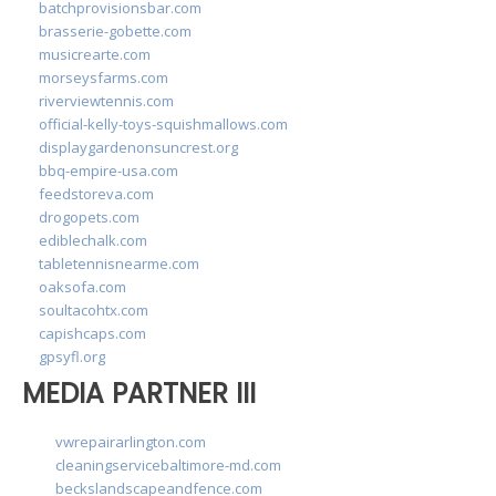
batchprovisionsbar.com
brasserie-gobette.com
musicrearte.com
morseysfarms.com
riverviewtennis.com
official-kelly-toys-squishmallows.com
displaygardenonsuncrest.org
bbq-empire-usa.com
feedstoreva.com
drogopets.com
ediblechalk.com
tabletennisnearme.com
oaksofa.com
soultacohtx.com
capishcaps.com
gpsyfl.org
MEDIA PARTNER III
vwrepairarlington.com
cleaningservicebaltimore-md.com
beckslandscapeandfence.com