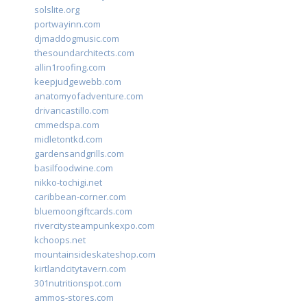
solslite.org
portwayinn.com
djmaddogmusic.com
thesoundarchitects.com
allin1roofing.com
keepjudgewebb.com
anatomyofadventure.com
drivancastillo.com
cmmedspa.com
midletontkd.com
gardensandgrills.com
basilfoodwine.com
nikko-tochigi.net
caribbean-corner.com
bluemoongiftcards.com
rivercitysteampunkexpo.com
kchoops.net
mountainsideskateshop.com
kirtlandcitytavern.com
301nutritionspot.com
ammos-stores.com