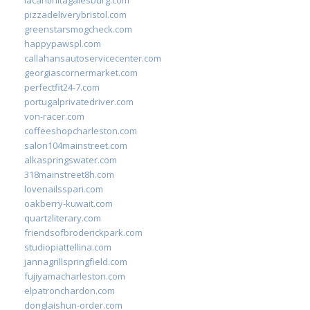
pizzadeliverybristol.com
greenstarsmogcheck.com
happypawspl.com
callahansautoservicecenter.com
georgiascornermarket.com
perfectfit24-7.com
portugalprivatedriver.com
von-racer.com
coffeeshopcharleston.com
salon104mainstreet.com
alkaspringswater.com
318mainstreet8h.com
lovenailsspari.com
oakberry-kuwait.com
quartzliterary.com
friendsofbroderickpark.com
studiopiattellina.com
jannagrillspringfield.com
fujiyamacharleston.com
elpatronchardon.com
donglaishun-order.com