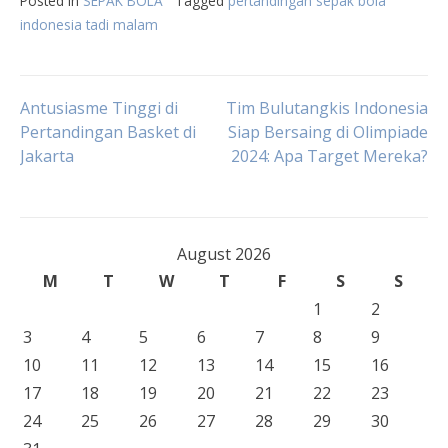
Posted in
SEPAK BOLA
Tagged
pertandingan sepak bola
indonesia tadi malam
Post
Antusiasme Tinggi di
Tim Bulutangkis Indonesia
Pertandingan Basket di
Siap Bersaing di Olimpiade
Jakarta
2024: Apa Target Mereka?
navigation
August 2026
M
T
W
T
F
S
S
1
2
3
4
5
6
7
8
9
10
11
12
13
14
15
16
17
18
19
20
21
22
23
24
25
26
27
28
29
30