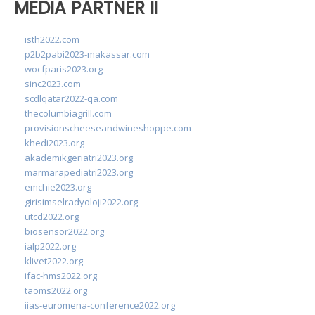
MEDIA PARTNER II
isth2022.com
p2b2pabi2023-makassar.com
wocfparis2023.org
sinc2023.com
scdlqatar2022-qa.com
thecolumbiagrill.com
provisionscheeseandwineshoppe.com
khedi2023.org
akademikgeriatri2023.org
marmarapediatri2023.org
emchie2023.org
girisimselradyoloji2022.org
utcd2022.org
biosensor2022.org
ialp2022.org
klivet2022.org
ifac-hms2022.org
taoms2022.org
iias-euromena-conference2022.org