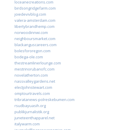
loceanecreations.com
birdsongridgefarm.com
joiedevivblog.com
valera-amsterdam.com
libertybrandhemp.com
norwoodinnwi.com
neighboursmarket.com
blackanguscareers.com
bolesfororegon.com
bodega-ole.com
thestreamlinerlounge.com
mestrinorubanofc.com
novelatherton.com
nassvalleygardens.net
electjohnstewart.com
omptourtravels.com
tribratanews-polreskebumen.com
rsudbayuasih.org
publikjurnalistik.org
juneteenthapparel.net
italywarm.com