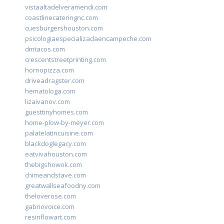
vistaaltadelveramendi.com
coastlinecateringnc.com
cuesburgershouston.com
psicologiaespecializadaencampeche.com
dmtacos.com
crescentstreetprinting.com
hornopizza.com
driveadragster.com
hematologa.com
lizaivanov.com
guesttinyhomes.com
home-plow-by-meyer.com
palatelatincuisine.com
blackdoglegacy.com
eatvivahouston.com
thebigshowok.com
chimeandstave.com
greatwallseafoodny.com
theloverose.com
gabriovoice.com
resinflowart.com