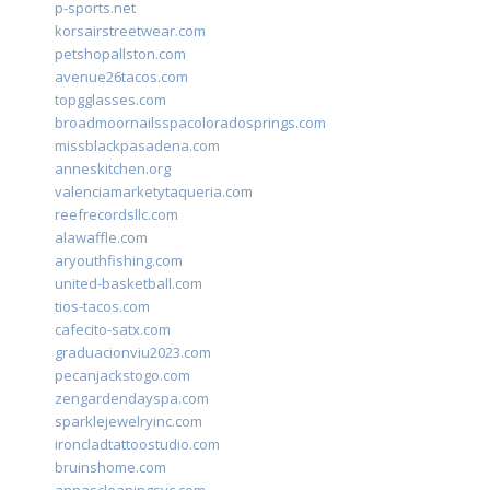
p-sports.net
korsairstreetwear.com
petshopallston.com
avenue26tacos.com
topgglasses.com
broadmoornailsspacoloradosprings.com
missblackpasadena.com
anneskitchen.org
valenciamarketytaqueria.com
reefrecordsllc.com
alawaffle.com
aryouthfishing.com
united-basketball.com
tios-tacos.com
cafecito-satx.com
graduacionviu2023.com
pecanjackstogo.com
zengardendayspa.com
sparklejewelryinc.com
ironcladtattoostudio.com
bruinshome.com