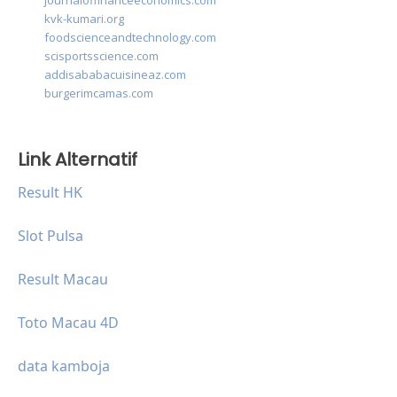
journaloffinanceeconomics.com
kvk-kumari.org
foodscienceandtechnology.com
scisportsscience.com
addisababacuisineaz.com
burgerimcamas.com
Link Alternatif
Result HK
Slot Pulsa
Result Macau
Toto Macau 4D
data kamboja