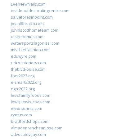
EverNewNails.com
insideoutdecoratingcentre.com
salvatoresinpoint.com
jovialfloralco.com
johnlscotthometeam.com
u-seehomes.com
watersportslagonissi.com
mischieffashion.com
eduwyre.com
retro-interiors.com
theblvd-boise.com
fpet2023.org
e-smart2022.org
ngrc2022.org
leesfamilyfoods.com
lewis-lewis-cpas.com
eleontennis.com
cyetus.com
bradfordshops.com
almadenranchsanjose.com
advocatevijay.com