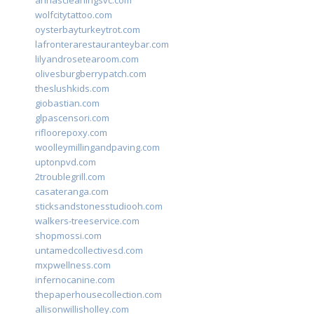
annascleaningsvc.com
wolfcitytattoo.com
oysterbayturkeytrot.com
lafronterarestauranteybar.com
lilyandrosetearoom.com
olivesburgberrypatch.com
theslushkids.com
giobastian.com
glpascensori.com
rifloorepoxy.com
woolleymillingandpaving.com
uptonpvd.com
2troublegrill.com
casateranga.com
sticksandstonesstudiooh.com
walkers-treeservice.com
shopmossi.com
untamedcollectivesd.com
mxpwellness.com
infernocanine.com
thepaperhousecollection.com
allisonwillisholley.com