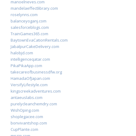
manoelneves.com
mandelaeffectlibrary.com
roselynns.com
balanceyoganj.com
salesforceblogs.com
TrainGames365.com
BaytownEvaCationRentals.com
JabalpurCakeDelivery.com
halobjd.com
intelligenceqatar.com
PikaPikaApp.com
takecareofbusinessdfw.org
HamadaOfJapan.com
VersifyLifestyle.com
kingscreekadventures.com
antaeuslabs.com
purelycleanchemdry.com
WishOping.com
shoplegacee.com
bonvivantshop.com
CupPlante.com
mpzin.com