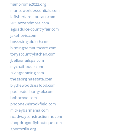
fiamc-rome2022.org
mariceworldessentials.com
lafisheriarestaurant.com
915jazzandmore.com
aguadulce-countryfair.com
jakehovis.com
bosswingsduluth.com
birminghamautocare.com
tonyscountrykitchen.com
jbellasnailspa.com
mychaihouse.com
alvisgrooming.com
thegeorginaestate.com
blythewoodseafood.com
paolosdelibangkok.com
bobacove.com
phoone24brookfield.com
mickeybarmama.com
roadwayconstructioninc.com
shopdragonflyboutique.com
sportszilla.org