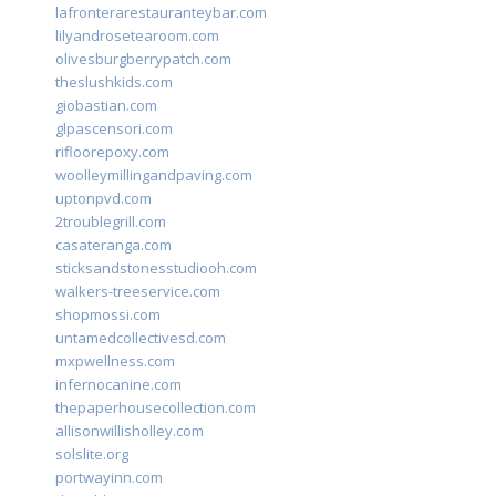
lafronterarestauranteybar.com
lilyandrosetearoom.com
olivesburgberrypatch.com
theslushkids.com
giobastian.com
glpascensori.com
rifloorepoxy.com
woolleymillingandpaving.com
uptonpvd.com
2troublegrill.com
casateranga.com
sticksandstonesstudiooh.com
walkers-treeservice.com
shopmossi.com
untamedcollectivesd.com
mxpwellness.com
infernocanine.com
thepaperhousecollection.com
allisonwillisholley.com
solslite.org
portwayinn.com