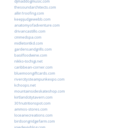
djmaddogmusic.com
thesoundarchitects.com
allin1roofing.com
keepjudgewebb.com
anatomyofadventure.com
drivancastillo.com
cmmedspa.com
midletontkd.com
gardensandgrills.com
basilfoodwine.com
nikko-tochigi.net
caribbean-corner.com
bluemoongiftcards.com
rivercitysteampunkexpo.com
kchoops.net
mountainsideskateshop.com
kirtlandcitytavern.com
301nutritionspot.com
ammos-stores.com
loceanecreations.com
birdsongridgefarm.com
joiedevivblog.com