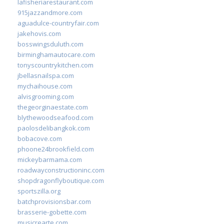
lafisheriarestaurant.com
915jazzandmore.com
aguadulce-countryfair.com
jakehovis.com
bosswingsduluth.com
birminghamautocare.com
tonyscountrykitchen.com
jbellasnailspa.com
mychaihouse.com
alvisgrooming.com
thegeorginaestate.com
blythewoodseafood.com
paolosdelibangkok.com
bobacove.com
phoone24brookfield.com
mickeybarmama.com
roadwayconstructioninc.com
shopdragonflyboutique.com
sportszilla.org
batchprovisionsbar.com
brasserie-gobette.com
musicrearte.com