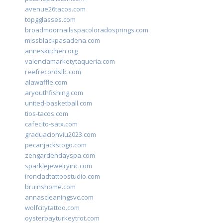
avenue26tacos.com
topgglasses.com
broadmoornailsspacoloradosprings.com
missblackpasadena.com
anneskitchen.org
valenciamarketytaqueria.com
reefrecordsllc.com
alawaffle.com
aryouthfishing.com
united-basketball.com
tios-tacos.com
cafecito-satx.com
graduacionviu2023.com
pecanjackstogo.com
zengardendayspa.com
sparklejewelryinc.com
ironcladtattoostudio.com
bruinshome.com
annascleaningsvc.com
wolfcitytattoo.com
oysterbayturkeytrot.com