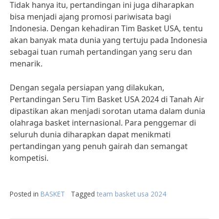
Tidak hanya itu, pertandingan ini juga diharapkan
bisa menjadi ajang promosi pariwisata bagi
Indonesia. Dengan kehadiran Tim Basket USA, tentu
akan banyak mata dunia yang tertuju pada Indonesia
sebagai tuan rumah pertandingan yang seru dan
menarik.
Dengan segala persiapan yang dilakukan,
Pertandingan Seru Tim Basket USA 2024 di Tanah Air
dipastikan akan menjadi sorotan utama dalam dunia
olahraga basket internasional. Para penggemar di
seluruh dunia diharapkan dapat menikmati
pertandingan yang penuh gairah dan semangat
kompetisi.
Posted in
BASKET
Tagged
team basket usa 2024