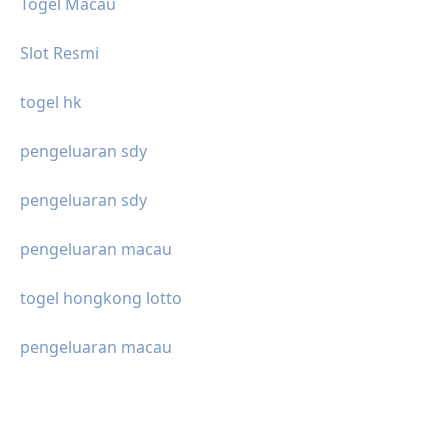
Togel Macau
Slot Resmi
togel hk
pengeluaran sdy
pengeluaran sdy
pengeluaran macau
togel hongkong lotto
pengeluaran macau