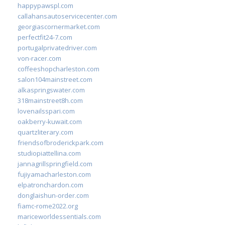
happypawspl.com
callahansautoservicecenter.com
georgiascornermarket.com
perfectfit24-7.com
portugalprivatedriver.com
von-racer.com
coffeeshopcharleston.com
salon104mainstreet.com
alkaspringswater.com
318mainstreet8h.com
lovenailsspari.com
oakberry-kuwait.com
quartzliterary.com
friendsofbroderickpark.com
studiopiattellina.com
jannagrillspringfield.com
fujiyamacharleston.com
elpatronchardon.com
donglaishun-order.com
fiamc-rome2022.org
mariceworldessentials.com