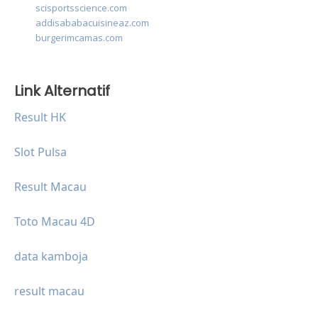
scisportsscience.com
addisababacuisineaz.com
burgerimcamas.com
Link Alternatif
Result HK
Slot Pulsa
Result Macau
Toto Macau 4D
data kamboja
result macau