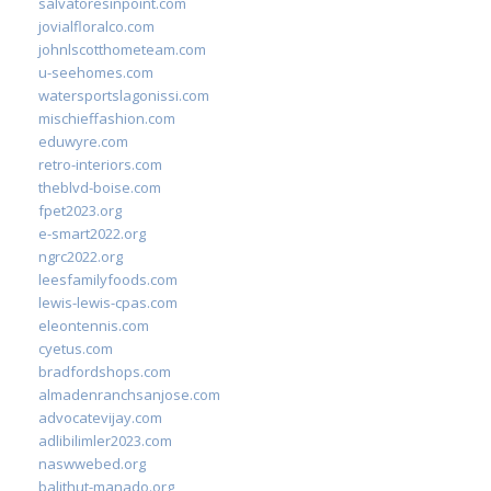
salvatoresinpoint.com
jovialfloralco.com
johnlscotthometeam.com
u-seehomes.com
watersportslagonissi.com
mischieffashion.com
eduwyre.com
retro-interiors.com
theblvd-boise.com
fpet2023.org
e-smart2022.org
ngrc2022.org
leesfamilyfoods.com
lewis-lewis-cpas.com
eleontennis.com
cyetus.com
bradfordshops.com
almadenranchsanjose.com
advocatevijay.com
adlibilimler2023.com
naswwebed.org
balithut-manado.org