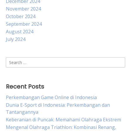
December 2024
November 2024
October 2024
September 2024
August 2024
July 2024
Search
for:
Recent Posts
Perkembangan Game Online di Indonesia
Dunia E-Sport di Indonesia: Perkembangan dan
Tantangannya
Keberanian di Puncak: Memahami Olahraga Ekstrem
Mengenal Olahraga Triathlon: Kombinasi Renang,