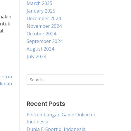
March 2025
January 2025
makin
December 2024
untuk
November 2024
l.
October 2024
September 2024
August 2024
July 2024
inton
Search
kolah
for:
Recent Posts
Perkembangan Game Online di
Indonesia
Dunia E-Sport di Indonesia: