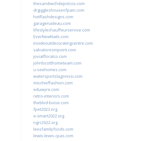
thesandwichdepotcos.com
drgiggleshouseofpain.com
hotflashdesigns.com
garagenadeau.com
lifestylechauffeurservice.com
EverNewNails.com
insideoutdecoratingcentre.com
salvatoresinpoint.com
jovialfloralco.com
johnlscotthometeam.com
u-seehomes.com
watersportslagonissi.com
mischieffashion.com
eduwyre.com
retro-interiors.com
theblvd-boise.com
fpet2023.org
e-smart2022.org
ngrc2022.org
leesfamilyfoods.com
lewis-lewis-cpas.com