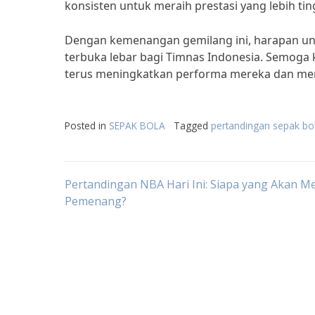
konsisten untuk meraih prestasi yang lebih ting
Dengan kemenangan gemilang ini, harapan untu
terbuka lebar bagi Timnas Indonesia. Semoga 
terus meningkatkan performa mereka dan men
Posted in
SEPAK BOLA
Tagged
pertandingan sepak bola
Post
Pertandingan NBA Hari Ini: Siapa yang Akan Me
Pemenang?
navigation