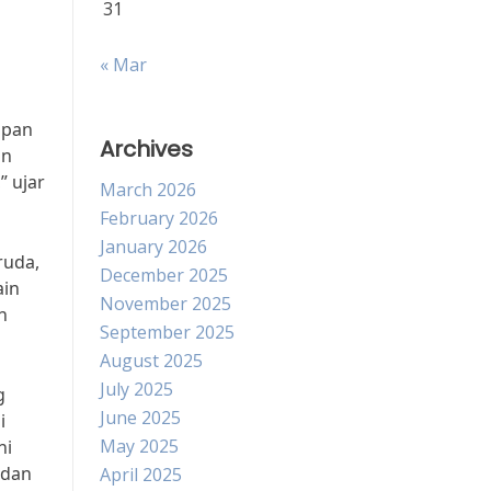
31
« Mar
apan
Archives
in
 ujar
March 2026
February 2026
January 2026
ruda,
December 2025
ain
November 2025
n
September 2025
August 2025
July 2025
g
June 2025
i
May 2025
ni
 dan
April 2025