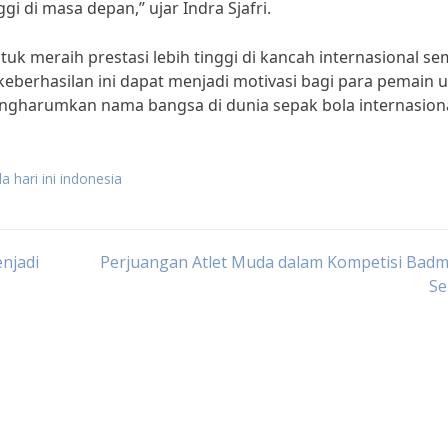
gi di masa depan,” ujar Indra Sjafri.
k meraih prestasi lebih tinggi di kancah internasional se
keberhasilan ini dapat menjadi motivasi bagi para pemain 
gharumkan nama bangsa di dunia sepak bola internasiona
 hari ini indonesia
njadi
Perjuangan Atlet Muda dalam Kompetisi Badm
Se