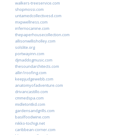
walkers-treeservice.com
shopmossi.com
untamedcollectivesd.com
mxpwellness.com
infernocanine.com
thepaperhousecollection.com
allisonwillisholley.com
solslite.org
portwayinn.com
djmaddogmusic.com
thesoundarchitects.com
allin1roofing.com
keepjudgewebb.com
anatomyofadventure.com
drivancastillo.com
cmmedspa.com
midletontkd.com
gardensandgrills.com
basilfoodwine.com
nikko-tochigi.net
caribbean-corner.com