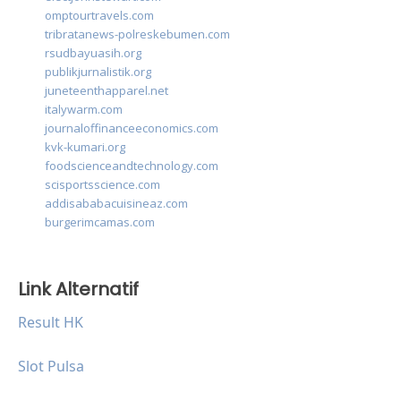
omptourtravels.com
tribratanews-polreskebumen.com
rsudbayuasih.org
publikjurnalistik.org
juneteenthapparel.net
italywarm.com
journaloffinanceeconomics.com
kvk-kumari.org
foodscienceandtechnology.com
scisportsscience.com
addisababacuisineaz.com
burgerimcamas.com
Link Alternatif
Result HK
Slot Pulsa