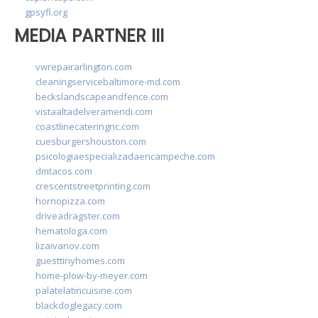
gpsyfl.org
MEDIA PARTNER III
vwrepairarlington.com
cleaningservicebaltimore-md.com
beckslandscapeandfence.com
vistaaltadelveramendi.com
coastlinecateringnc.com
cuesburgershouston.com
psicologiaespecializadaencampeche.com
dmtacos.com
crescentstreetprinting.com
hornopizza.com
driveadragster.com
hematologa.com
lizaivanov.com
guesttinyhomes.com
home-plow-by-meyer.com
palatelatincuisine.com
blackdoglegacy.com