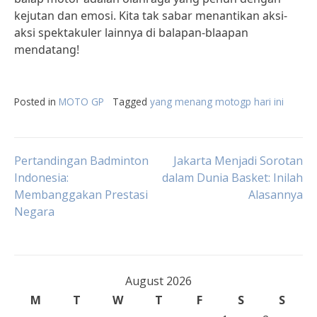
kejutan dan emosi. Kita tak sabar menantikan aksi-
aksi spektakuler lainnya di balapan-blaapan
mendatang!
Posted in
MOTO GP
Tagged
yang menang motogp hari ini
Post
Pertandingan Badminton
Jakarta Menjadi Sorotan
Indonesia:
dalam Dunia Basket: Inilah
Membanggakan Prestasi
Alasannya
navigation
Negara
August 2026
M
T
W
T
F
S
S