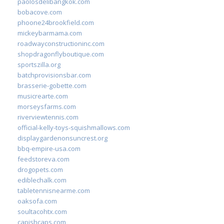
paolosdelibangkok.com
bobacove.com
phoone24brookfield.com
mickeybarmama.com
roadwayconstructioninc.com
shopdragonflyboutique.com
sportszilla.org
batchprovisionsbar.com
brasserie-gobette.com
musicrearte.com
morseysfarms.com
riverviewtennis.com
official-kelly-toys-squishmallows.com
displaygardenonsuncrest.org
bbq-empire-usa.com
feedstoreva.com
drogopets.com
ediblechalk.com
tabletennisnearme.com
oaksofa.com
soultacohtx.com
capishcaps.com