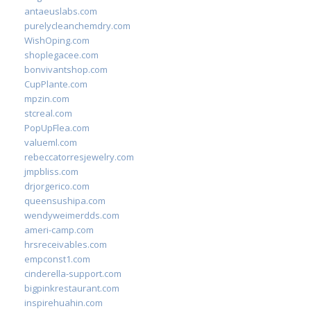
antaeuslabs.com
purelycleanchemdry.com
WishOping.com
shoplegacee.com
bonvivantshop.com
CupPlante.com
mpzin.com
stcreal.com
PopUpFlea.com
valueml.com
rebeccatorresjewelry.com
jmpbliss.com
drjorgerico.com
queensushipa.com
wendyweimerdds.com
ameri-camp.com
hrsreceivables.com
empconst1.com
cinderella-support.com
bigpinkrestaurant.com
inspirehuahin.com