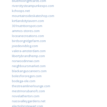
bluemoongiftcards.com
rivercitysteampunkexpo.com
kchoops.net
mountainsideskateshop.com
kirtlandcitytavern.com
301nutritionspot.com
ammos-stores.com
loceanecreations.com
birdsongridgefarm.com
joiedevivblog.com
valera-amsterdam.com
libertybrandhemp.com
norwoodinnwi.com
neighboursmarket.com
blackanguscareers.com
bolesfororegon.com
bodega-ole.com
thestreamlinerlounge.com
mestrinorubanofc.com
novelatherton.com
nassvalleygardens.net
electjohnstewart.com