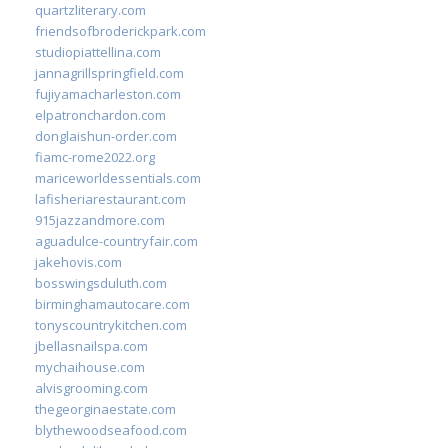
quartzliterary.com
friendsofbroderickpark.com
studiopiattellina.com
jannagrillspringfield.com
fujiyamacharleston.com
elpatronchardon.com
donglaishun-order.com
fiamc-rome2022.org
mariceworldessentials.com
lafisheriarestaurant.com
915jazzandmore.com
aguadulce-countryfair.com
jakehovis.com
bosswingsduluth.com
birminghamautocare.com
tonyscountrykitchen.com
jbellasnailspa.com
mychaihouse.com
alvisgrooming.com
thegeorginaestate.com
blythewoodseafood.com