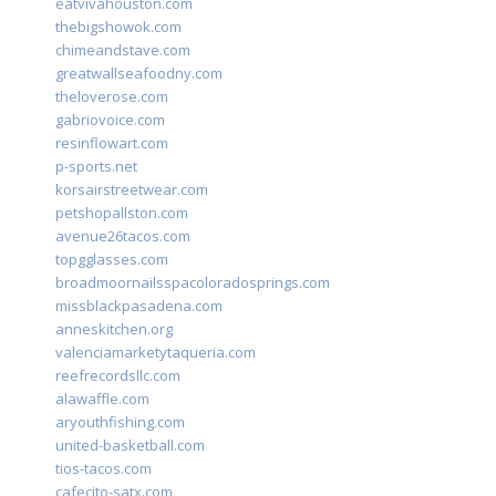
eatvivahouston.com
thebigshowok.com
chimeandstave.com
greatwallseafoodny.com
theloverose.com
gabriovoice.com
resinflowart.com
p-sports.net
korsairstreetwear.com
petshopallston.com
avenue26tacos.com
topgglasses.com
broadmoornailsspacoloradosprings.com
missblackpasadena.com
anneskitchen.org
valenciamarketytaqueria.com
reefrecordsllc.com
alawaffle.com
aryouthfishing.com
united-basketball.com
tios-tacos.com
cafecito-satx.com