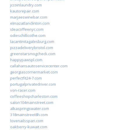
jccoinlaundry.com
kautorepair.com
marjaeswinebar.com
elmazatlanclinton.com
ideacoffeenyc.com
odieschillicothe.com
lacantinitagalesburg.com
pizzadeliverybristol.com
greenstarsmogcheck.com
happypawspl.com
callahansautoservicecenter.com
georgiascornermarket.com
perfectfit24-7.com
portugalprivatedriver.com
von-racer.com
coffeeshopcharleston.com
salon104mainstreet.com
alkaspringswater.com
318mainstreet8h.com
lovenailsspari.com
oakberry-kuwait.com