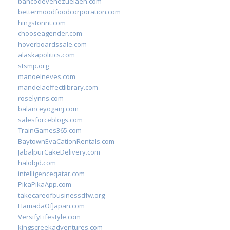
bancodevenezuelaen.com
bettermoodfoodcorporation.com
hingstonnt.com
chooseagender.com
hoverboardssale.com
alaskapolitics.com
stsmp.org
manoelneves.com
mandelaeffectlibrary.com
roselynns.com
balanceyoganj.com
salesforceblogs.com
TrainGames365.com
BaytownEvaCationRentals.com
JabalpurCakeDelivery.com
halobjd.com
intelligenceqatar.com
PikaPikaApp.com
takecareofbusinessdfw.org
HamadaOfJapan.com
VersifyLifestyle.com
kingscreekadventures.com