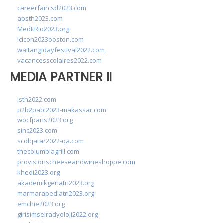
careerfaircsd2023.com
apsth2023.com
MedItRio2023.org
lcicon2023boston.com
waitangidayfestival2022.com
vacancesscolaires2022.com
MEDIA PARTNER II
isth2022.com
p2b2pabi2023-makassar.com
wocfparis2023.org
sinc2023.com
scdlqatar2022-qa.com
thecolumbiagrill.com
provisionscheeseandwineshoppe.com
khedi2023.org
akademikgeriatri2023.org
marmarapediatri2023.org
emchie2023.org
girisimselradyoloji2022.org