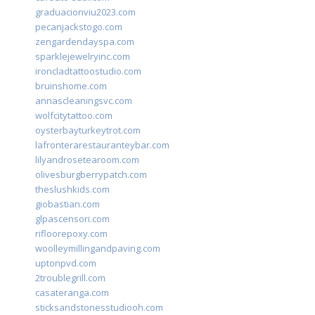
graduacionviu2023.com
pecanjackstogo.com
zengardendayspa.com
sparklejewelryinc.com
ironcladtattoostudio.com
bruinshome.com
annascleaningsvc.com
wolfcitytattoo.com
oysterbayturkeytrot.com
lafronterarestauranteybar.com
lilyandrosetearoom.com
olivesburgberrypatch.com
theslushkids.com
giobastian.com
glpascensori.com
rifloorepoxy.com
woolleymillingandpaving.com
uptonpvd.com
2troublegrill.com
casateranga.com
sticksandstonesstudiooh.com