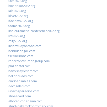
utcd2022.org
biosensor2022.org
ialp2022.org
klivet2022.org
ifac-hms2022.org
taoms2022.org
iias-euromena-conference2022.org
ivd2022.org
csity2022.org
ibsarstudyabroad.com
bennusehgall.com
tsecincinnati.com
roderconstructiongroup.com
plazabatai.com
hawkscayresort.com
hellonquads.com
diarioanimales.com
decogaleri.com
unavozparadios.com
shoes-vert.com
elbotanicopanama.com
shadyoaksrockportrvpark.com