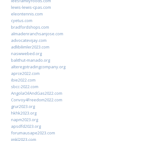
leesfamilyfoods.com
lewis-lewis-cpas.com
eleontennis.com
cyetus.com
bradfordshops.com
almadenranchsanjose.com
advocatevijay.com
adlibilimler2023.com
naswwebed.org
balithut-manado.org
alteregotradingcompany.org
aprce2022.com
ibie2022.com
sbcc-2022.com
AngolaOilAndGas2022.com
Convoy4Freedom2022.com
grur2023.org
hkhk2023.org
napm2023.org
apsdfd2023.org
forumausape2023.com
imkl2023.com