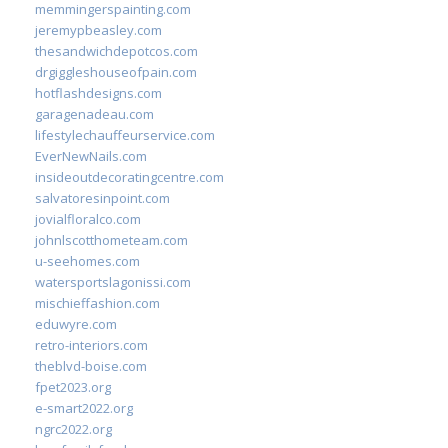
memmingerspainting.com
jeremypbeasley.com
thesandwichdepotcos.com
drgiggleshouseofpain.com
hotflashdesigns.com
garagenadeau.com
lifestylechauffeurservice.com
EverNewNails.com
insideoutdecoratingcentre.com
salvatoresinpoint.com
jovialfloralco.com
johnlscotthometeam.com
u-seehomes.com
watersportslagonissi.com
mischieffashion.com
eduwyre.com
retro-interiors.com
theblvd-boise.com
fpet2023.org
e-smart2022.org
ngrc2022.org