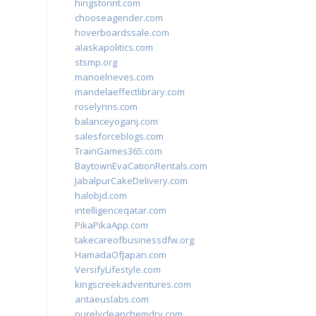
hingstonnt.com
chooseagender.com
hoverboardssale.com
alaskapolitics.com
stsmp.org
manoelneves.com
mandelaeffectlibrary.com
roselynns.com
balanceyoganj.com
salesforceblogs.com
TrainGames365.com
BaytownEvaCationRentals.com
JabalpurCakeDelivery.com
halobjd.com
intelligenceqatar.com
PikaPikaApp.com
takecareofbusinessdfw.org
HamadaOfJapan.com
VersifyLifestyle.com
kingscreekadventures.com
antaeuslabs.com
purelycleanchemdry.com