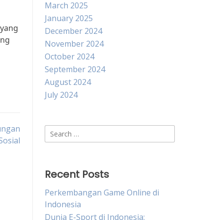
March 2025
January 2025
 yang
December 2024
ang
November 2024
October 2024
September 2024
August 2024
July 2024
ungan
Search
osial
for:
Recent Posts
Perkembangan Game Online di
Indonesia
Dunia E-Sport di Indonesia: