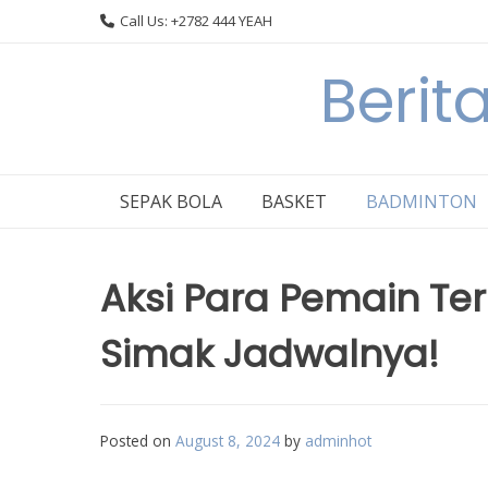
Skip
Call Us: +2782 444 YEAH
to
content
Berit
SEPAK BOLA
BASKET
BADMINTON
Aksi Para Pemain Ter
Simak Jadwalnya!
Posted on
August 8, 2024
by
adminhot