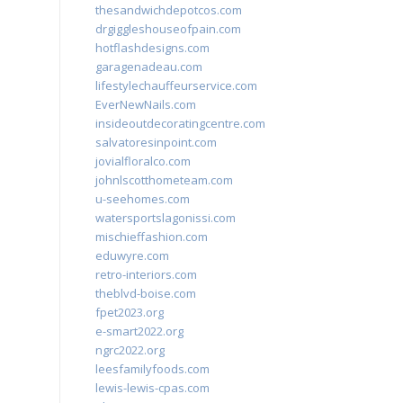
thesandwichdepotcos.com
drgiggleshouseofpain.com
hotflashdesigns.com
garagenadeau.com
lifestylechauffeurservice.com
EverNewNails.com
insideoutdecoratingcentre.com
salvatoresinpoint.com
jovialfloralco.com
johnlscotthometeam.com
u-seehomes.com
watersportslagonissi.com
mischieffashion.com
eduwyre.com
retro-interiors.com
theblvd-boise.com
fpet2023.org
e-smart2022.org
ngrc2022.org
leesfamilyfoods.com
lewis-lewis-cpas.com