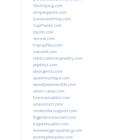
WishOping.com
shoplegacee.com
bonvivantshop.com
CupPlante.com
mpzin.com
stcreal.com
PopUpFlea.com
valueml.com
rebeccatorresjewelry.com
jmpbliss.com
drjorgerico.com
queensushipa.com
wendyweimerdds.com
ameri-camp.com
hrsreceivables.com
empconst1.com
cinderella-support.com
bigpinkrestaurant.com
inspirehuahin.com
memmingerspainting.com
jeremypbeasley.com