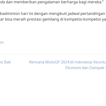
a dan memberikan pengalaman berharga bagi mereka.”
k badminton hari ini dengan mengikuti jadwal pertandingan
gar bisa meraih prestasi gemilang di kompetisi-kompetisi y
ini
s Bali
Rencana MotoGP 2024 di Indonesia: Keunt
Ekonomi dan Dampak S