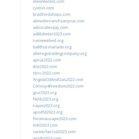
eleontennis.com
cyetus.com
bradfordshops.com
almadenranchsanjose.com
advocatevijay.com
adlibilimler2023.com
naswwebed.org
balithut-manado.org
alteregotradingcompany.org
aprce2022.com
ibie2022.com
sbcc-2022.com
AngolaOilAndGas2022.com
Convoy4Freedom2022.com
grur2023.org
hkhk2023.org
napm2023.org
apsdfd2023.org
forumausape2023.com
imkl2023.com
careerfaircsd2023.com
apsth2023.com