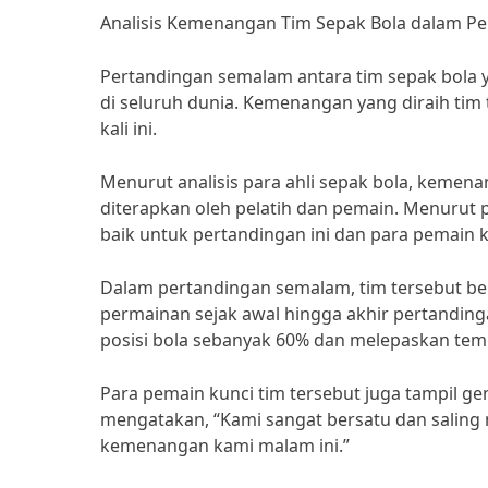
Analisis Kemenangan Tim Sepak Bola dalam P
Pertandingan semalam antara tim sepak bola y
di seluruh dunia. Kemenangan yang diraih tim
kali ini.
Menurut analisis para ahli sepak bola, kemen
diterapkan oleh pelatih dan pemain. Menurut p
baik untuk pertandingan ini dan para pemain k
Dalam pertandingan semalam, tim tersebut b
permainan sejak awal hingga akhir pertandingan
posisi bola sebanyak 60% dan melepaskan tem
Para pemain kunci tim tersebut juga tampil g
mengatakan, “Kami sangat bersatu dan saling 
kemenangan kami malam ini.”