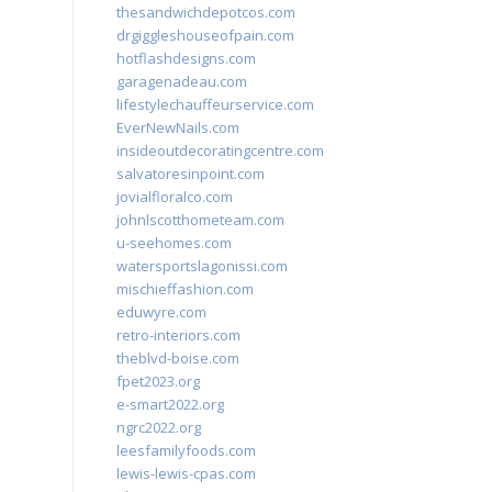
thesandwichdepotcos.com
drgiggleshouseofpain.com
hotflashdesigns.com
garagenadeau.com
lifestylechauffeurservice.com
EverNewNails.com
insideoutdecoratingcentre.com
salvatoresinpoint.com
jovialfloralco.com
johnlscotthometeam.com
u-seehomes.com
watersportslagonissi.com
mischieffashion.com
eduwyre.com
retro-interiors.com
theblvd-boise.com
fpet2023.org
e-smart2022.org
ngrc2022.org
leesfamilyfoods.com
lewis-lewis-cpas.com