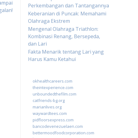
Sampai
Perkembangan dan Tantangannya
galan!
Keberanian di Puncak: Memahami
Olahraga Ekstrem
Mengenal Olahraga Triathlon:
Kombinasi Renang, Bersepeda,
dan Lari
Fakta Menarik tentang Lari yang
Harus Kamu Ketahui
okhealthcareers.com
theintexperience.com
unboundedthefilm.com
catfriends-bg.org
marianlives.org
waywardtees.com
pidfloorsexpress.com
bancodevenezuelaen.com
bettermoodfoodcorporation.com