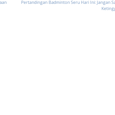
yaan
Pertandingan Badminton Seru Hari Ini: Jangan 
Keting