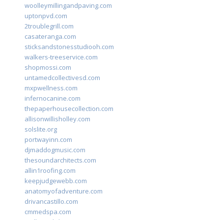
woolleymillingandpaving.com
uptonpvd.com
2troublegrill.com
casateranga.com
sticksandstonesstudiooh.com
walkers-treeservice.com
shopmossi.com
untamedcollectivesd.com
mxpwellness.com
infernocanine.com
thepaperhousecollection.com
allisonwillisholley.com
solslite.org
portwayinn.com
djmaddogmusic.com
thesoundarchitects.com
allin1roofing.com
keepjudgewebb.com
anatomyofadventure.com
drivancastillo.com
cmmedspa.com