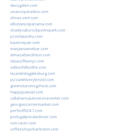
decogaleri.com
unavozparadios.com
shoes-vert.com
elbotanicopanama.com
shadyoaksrockportrvpark.com
jccoinlaundry.com
kautorepair.com
marjaeswinebar.com
elmazatlanclinton.com
ideacoffeenyc.com
odieschillicothe.com
lacantinitagalesburg.com
pizzadeliverybristol.com
greenstarsmogcheck.com
happypawspl.com
callahansautoservicecenter.com
georgiascornermarket.com
perfectfit24-7.com
portugalprivatedriver.com
von-racer.com
coffeeshopcharleston.com