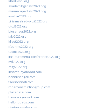
khedi2023.org
akademikgeriatri2023.org
marmarapediatri2023.org
emchie2023.org
girisimselradyoloji2022.org
utcd2022.org
biosensor2022.org
ialp2022.org
klivet2022.org
ifac-hms2022.org
taoms2022.org
iias-euromena-conference2022.org
ivd2022.org
csity2022.org
ibsarstudyabroad.com
bennusehgall.com
tsecincinnati.com
roderconstructiongroup.com
plazabatai.com
hawkscayresort.com
hellonquads.com
diarioanimales.com