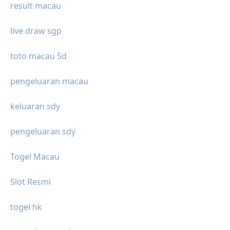
result macau
live draw sgp
toto macau 5d
pengeluaran macau
keluaran sdy
pengeluaran sdy
Togel Macau
Slot Resmi
togel hk