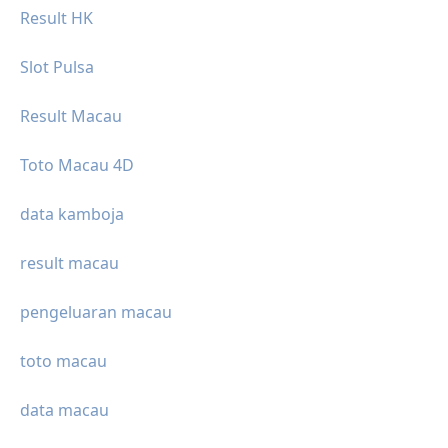
Result HK
Slot Pulsa
Result Macau
Toto Macau 4D
data kamboja
result macau
pengeluaran macau
toto macau
data macau