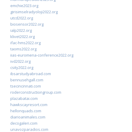
emchie2023.org
girisimselradyoloji2022.org
utcd2022.org
biosensor2022.org
ialp2022.org
klivet2022.org
ifac-hms2022.org
taoms2022.org
iias-euromena-conference2022.org
ivd2022.org
csity2022.org
ibsarstudyabroad.com
bennusehgall.com
tsecincinnati.com
roderconstructiongroup.com
plazabatai.com
hawkscayresort.com
hellonquads.com
diarioanimales.com
decogaleri.com
unavozparadios.com