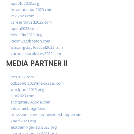
apsdfd2023.org
forumausape2023.com
imkl2023.com
careerfaircsd2023.com
apsth2023.com
MedItRio2023.org
lcicon2023boston.com
waitangidayfestival2022.com
vacancesscolaires2022.com
MEDIA PARTNER II
isth2022.com
p2b2pabi2023-makassar.com
wocfparis2023.org
sinc2023.com
scdlqatar2022-qa.com
thecolumbiagrill.com
provisionscheeseandwineshoppe.com
khedi2023.org
akademikgeriatri2023.org
marmarapediatri2023.org