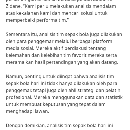
Zidane, “Kami perlu melakukan analisis mendalam
atas kekalahan kami dan mencari solusi untuk
memperbaiki performa tim.”
Sementara itu, analisis tim sepak bola juga dilakukan
oleh para penggemar melalui berbagai platform
media sosial. Mereka aktif berdiskusi tentang
kelemahan dan kelebihan tim favorit mereka serta
meramalkan hasil pertandingan yang akan datang.
Namun, penting untuk diingat bahwa analisis tim
sepak bola hari ini tidak hanya dilakukan oleh para
penggemar, tetapi juga oleh ahli strategi dan pelatih
profesional. Mereka menggunakan data dan statistik
untuk membuat keputusan yang tepat dalam
menghadapi lawan.
Dengan demikian, analisis tim sepak bola hari ini