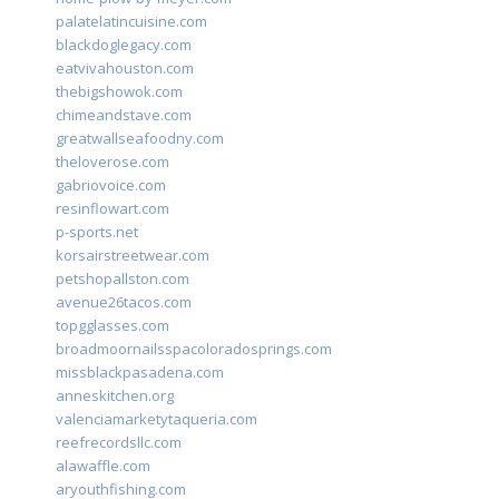
palatelatincuisine.com
blackdoglegacy.com
eatvivahouston.com
thebigshowok.com
chimeandstave.com
greatwallseafoodny.com
theloverose.com
gabriovoice.com
resinflowart.com
p-sports.net
korsairstreetwear.com
petshopallston.com
avenue26tacos.com
topgglasses.com
broadmoornailsspacoloradosprings.com
missblackpasadena.com
anneskitchen.org
valenciamarketytaqueria.com
reefrecordsllc.com
alawaffle.com
aryouthfishing.com