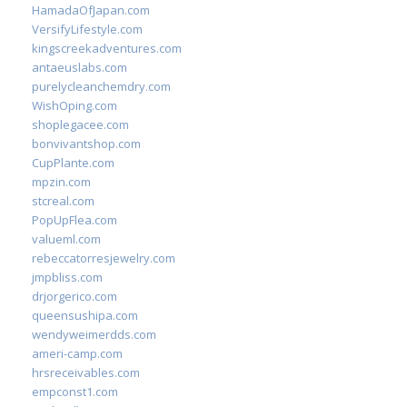
HamadaOfJapan.com
VersifyLifestyle.com
kingscreekadventures.com
antaeuslabs.com
purelycleanchemdry.com
WishOping.com
shoplegacee.com
bonvivantshop.com
CupPlante.com
mpzin.com
stcreal.com
PopUpFlea.com
valueml.com
rebeccatorresjewelry.com
jmpbliss.com
drjorgerico.com
queensushipa.com
wendyweimerdds.com
ameri-camp.com
hrsreceivables.com
empconst1.com