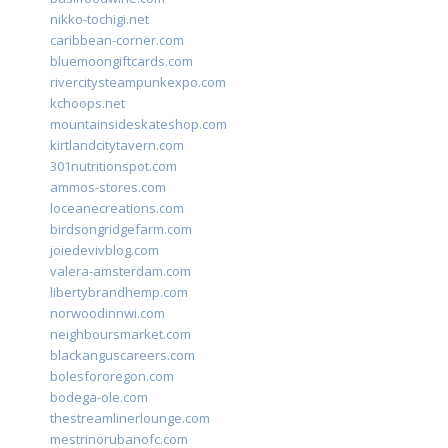
nikko-tochigi.net
caribbean-corner.com
bluemoongiftcards.com
rivercitysteampunkexpo.com
kchoops.net
mountainsideskateshop.com
kirtlandcitytavern.com
301nutritionspot.com
ammos-stores.com
loceanecreations.com
birdsongridgefarm.com
joiedevivblog.com
valera-amsterdam.com
libertybrandhemp.com
norwoodinnwi.com
neighboursmarket.com
blackanguscareers.com
bolesfororegon.com
bodega-ole.com
thestreamlinerlounge.com
mestrinorubanofc.com