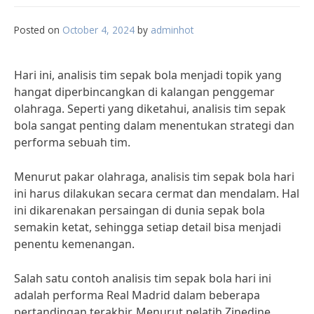
Posted on
October 4, 2024
by
adminhot
Hari ini, analisis tim sepak bola menjadi topik yang
hangat diperbincangkan di kalangan penggemar
olahraga. Seperti yang diketahui, analisis tim sepak
bola sangat penting dalam menentukan strategi dan
performa sebuah tim.
Menurut pakar olahraga, analisis tim sepak bola hari
ini harus dilakukan secara cermat dan mendalam. Hal
ini dikarenakan persaingan di dunia sepak bola
semakin ketat, sehingga setiap detail bisa menjadi
penentu kemenangan.
Salah satu contoh analisis tim sepak bola hari ini
adalah performa Real Madrid dalam beberapa
pertandingan terakhir. Menurut pelatih Zinedine