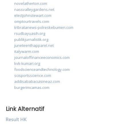
novelatherton.com
nassvalleygardens.net
electjohnstewart.com
omptourtravels.com
tribratanews-polreskebumen.com
rsudbayuasih.org
publikjurnalistik.org
juneteenthapparel.net
italywarm.com
journaloffinanceeconomics.com
kvk-kumari.org
foodscienceandtechnology.com
scisportsscience.com
addisababacuisineaz.com
burgerimcamas.com
Link Alternatif
Result HK