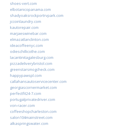
shoes-vert.com
elbotanicopanama.com
shadyoaksrockportrvpark.com
jccoinlaundry.com
kautorepair.com
marjaeswinebar.com
elmazatlanclinton.com
ideacoffeenyc.com
odieschillicothe.com
lacantinitagalesburg.com
pizzadeliverybristol.com
greenstarsmogcheck.com
happypawspl.com
callahansautoservicecenter.com
georgiascornermarket.com
perfectfit24-7.com
portugalprivatedriver.com
von-racer.com
coffeeshopcharleston.com
salon104mainstreet.com
alkaspringswater.com