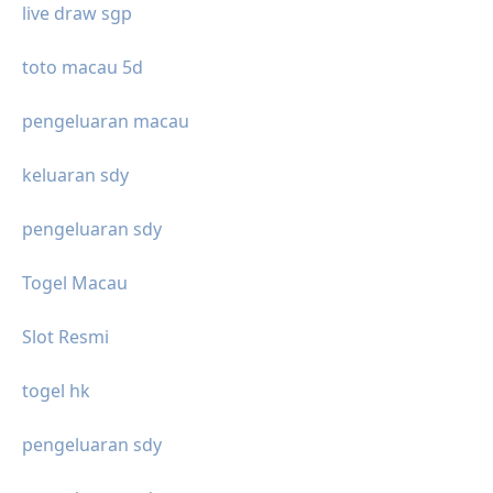
live draw sgp
toto macau 5d
pengeluaran macau
keluaran sdy
pengeluaran sdy
Togel Macau
Slot Resmi
togel hk
pengeluaran sdy