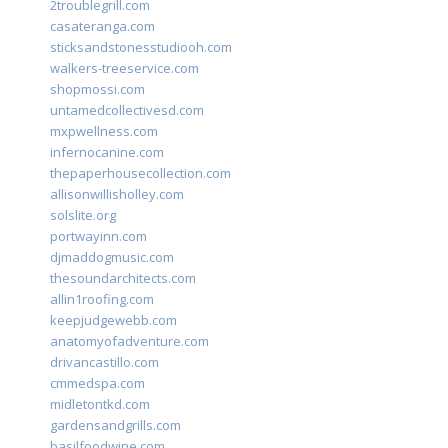
2troublegrill.com
casateranga.com
sticksandstonesstudiooh.com
walkers-treeservice.com
shopmossi.com
untamedcollectivesd.com
mxpwellness.com
infernocanine.com
thepaperhousecollection.com
allisonwillisholley.com
solslite.org
portwayinn.com
djmaddogmusic.com
thesoundarchitects.com
allin1roofing.com
keepjudgewebb.com
anatomyofadventure.com
drivancastillo.com
cmmedspa.com
midletontkd.com
gardensandgrills.com
basilfoodwine.com