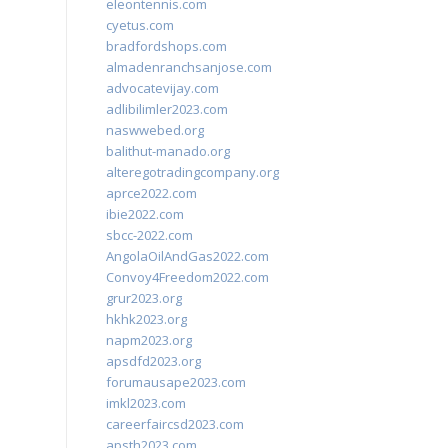
eleontennis.com
cyetus.com
bradfordshops.com
almadenranchsanjose.com
advocatevijay.com
adlibilimler2023.com
naswwebed.org
balithut-manado.org
alteregotradingcompany.org
aprce2022.com
ibie2022.com
sbcc-2022.com
AngolaOilAndGas2022.com
Convoy4Freedom2022.com
grur2023.org
hkhk2023.org
napm2023.org
apsdfd2023.org
forumausape2023.com
imkl2023.com
careerfaircsd2023.com
apsth2023.com