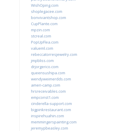
WishOping.com
shoplegacee.com
bonvivantshop.com
CupPlante.com
mpzin.com
stcreal.com
PopUpFlea.com
valueml.com
rebeccatorresjewelry.com
jmpbliss.com
drjorgerico.com
queensushipa.com
wendyweimerdds.com
ameri-camp.com
hrsreceivables.com
empconst1.com
cinderella-support.com
bigpinkrestaurant.com
inspirehuahin.com
memmingerspainting.com
jeremypbeasley.com