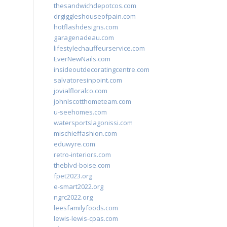
thesandwichdepotcos.com
drgiggleshouseofpain.com
hotflashdesigns.com
garagenadeau.com
lifestylechauffeurservice.com
EverNewNails.com
insideoutdecoratingcentre.com
salvatoresinpoint.com
jovialfloralco.com
johnlscotthometeam.com
u-seehomes.com
watersportslagonissi.com
mischieffashion.com
eduwyre.com
retro-interiors.com
theblvd-boise.com
fpet2023.org
e-smart2022.org
ngrc2022.org
leesfamilyfoods.com
lewis-lewis-cpas.com