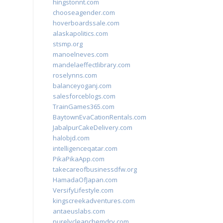
hingstonnt.com
chooseagender.com
hoverboardssale.com
alaskapolitics.com
stsmp.org
manoelneves.com
mandelaeffectlibrary.com
roselynns.com
balanceyoganj.com
salesforceblogs.com
TrainGames365.com
BaytownEvaCationRentals.com
JabalpurCakeDelivery.com
halobjd.com
intelligenceqatar.com
PikaPikaApp.com
takecareofbusinessdfw.org
HamadaOfJapan.com
VersifyLifestyle.com
kingscreekadventures.com
antaeuslabs.com
purelycleanchemdry.com