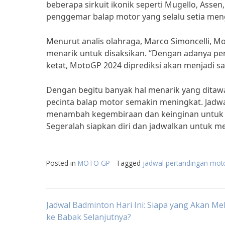
beberapa sirkuit ikonik seperti Mugello, Ass
penggemar balap motor yang selalu setia mengi
Menurut analis olahraga, Marco Simoncelli, M
menarik untuk disaksikan. “Dengan adanya p
ketat, MotoGP 2024 diprediksi akan menjadi sa
Dengan begitu banyak hal menarik yang ditawa
pecinta balap motor semakin meningkat. Jadw
menambah kegembiraan dan keinginan untuk se
Segeralah siapkan diri dan jadwalkan untuk 
Posted in
MOTO GP
Tagged
jadwal pertandingan mot
Post
Jadwal Badminton Hari Ini: Siapa yang Akan M
ke Babak Selanjutnya?