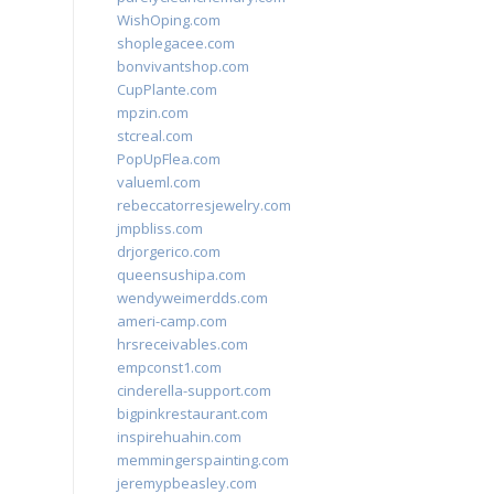
WishOping.com
shoplegacee.com
bonvivantshop.com
CupPlante.com
mpzin.com
stcreal.com
PopUpFlea.com
valueml.com
rebeccatorresjewelry.com
jmpbliss.com
drjorgerico.com
queensushipa.com
wendyweimerdds.com
ameri-camp.com
hrsreceivables.com
empconst1.com
cinderella-support.com
bigpinkrestaurant.com
inspirehuahin.com
memmingerspainting.com
jeremypbeasley.com