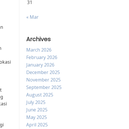
31
« Mar
an
Archives
m
March 2026
February 2026
okasi
January 2026
December 2025
November 2025
September 2025
t
August 2025
ng
July 2025
kasi
June 2025
May 2025
gi
April 2025