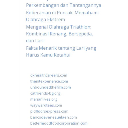
Perkembangan dan Tantangannya
Keberanian di Puncak: Memahami
Olahraga Ekstrem
Mengenal Olahraga Triathlon:
Kombinasi Renang, Bersepeda,
dan Lari
Fakta Menarik tentang Lari yang
Harus Kamu Ketahui
okhealthcareers.com
theintexperience.com
unboundedthefilm.com
catfriends-bg.org
marianlives.org
waywardtees.com
pidfloorsexpress.com
bancodevenezuelaen.com
bettermoodfoodcorporation.com