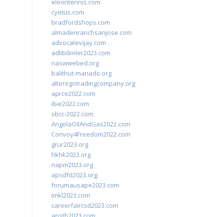
eleontennis.com
cyetus.com
bradfordshops.com
almadenranchsanjose.com
advocatevijay.com
adlibilimler2023.com
naswwebed.org
balithut-manado.org
alteregotradingcompany.org
aprce2022.com
ibie2022.com
sbcc-2022.com
AngolaOilAndGas2022.com
Convoy4Freedom2022.com
grur2023.org
hkhk2023.org
napm2023.org
apsdfd2023.org
forumausape2023.com
imkl2023.com
careerfaircsd2023.com
apsth2023.com