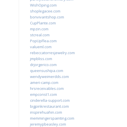
WishOping.com
shoplegacee.com
bonvivantshop.com
CupPlante.com
mpzin.com
stcreal.com
PopUpFlea.com
valueml.com
rebeccatorresjewelry.com
jmpbliss.com
drjorgerico.com
queensushipa.com
wendyweimerdds.com
ameri-camp.com
hrsreceivables.com
empconst1.com
cinderella-support.com
bigpinkrestaurant.com
inspirehuahin.com
memmingerspainting.com
jeremypbeasley.com