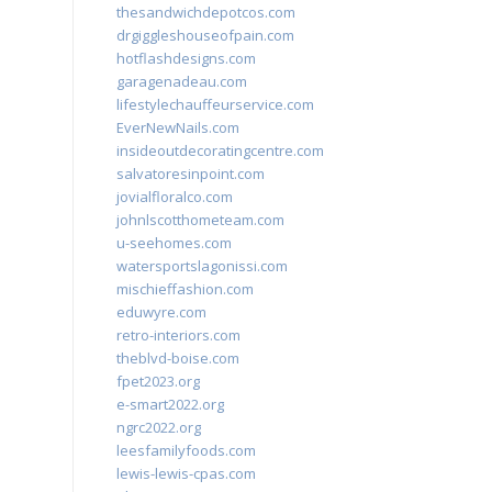
thesandwichdepotcos.com
drgiggleshouseofpain.com
hotflashdesigns.com
garagenadeau.com
lifestylechauffeurservice.com
EverNewNails.com
insideoutdecoratingcentre.com
salvatoresinpoint.com
jovialfloralco.com
johnlscotthometeam.com
u-seehomes.com
watersportslagonissi.com
mischieffashion.com
eduwyre.com
retro-interiors.com
theblvd-boise.com
fpet2023.org
e-smart2022.org
ngrc2022.org
leesfamilyfoods.com
lewis-lewis-cpas.com