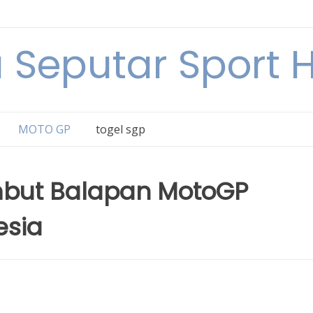
a Seputar Sport Ha
MOTO GP
togel sgp
but Balapan MotoGP
esia