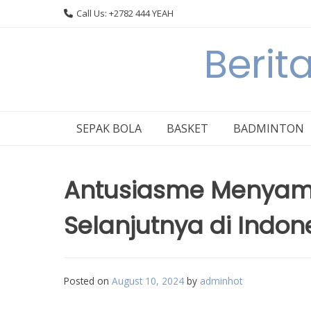
Skip
Call Us: +2782 444 YEAH
to
content
Berit
SEPAK BOLA
BASKET
BADMINTON
Antusiasme Menyam
Selanjutnya di Indon
Posted on
August 10, 2024
by
adminhot