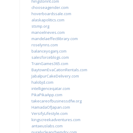
hingstonnt.com
chooseagender.com
hoverboardssale.com
alaskapolitics.com
stsmp.org
manoelneves.com
mandelaeffectlibrary.com
roselynns.com
balanceyoganj.com
salesforceblogs.com
TrainGames365.com
BaytownEvaCationRentals.com
JabalpurCakeDelivery.com
halobjd.com
intelligenceqatar.com
PikaPikaApp.com
takecareofbusinessdfw.org
HamadaOfJapan.com
VersifyLifestyle.com
kingscreekadventures.com
antaeuslabs.com
purelycleanchemdry.com