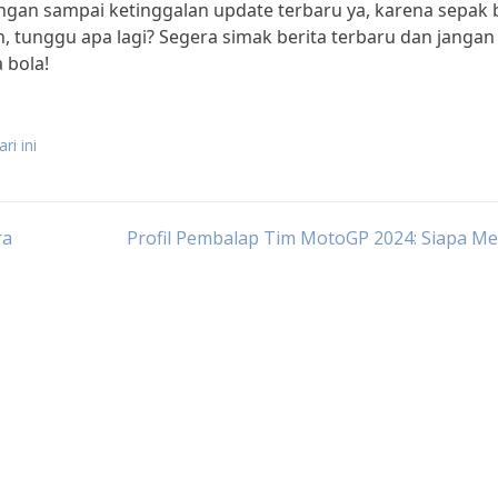
gan sampai ketinggalan update terbaru ya, karena sepak 
h, tunggu apa lagi? Segera simak berita terbaru dan jangan
 bola!
ri ini
ra
Profil Pembalap Tim MotoGP 2024: Siapa M