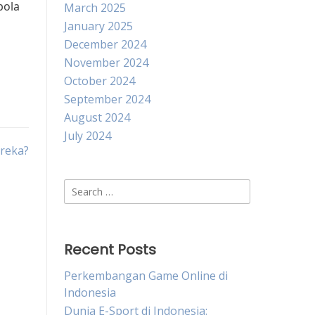
bola
March 2025
January 2025
December 2024
November 2024
October 2024
September 2024
August 2024
July 2024
ereka?
Search
for:
Recent Posts
Perkembangan Game Online di
Indonesia
Dunia E-Sport di Indonesia: