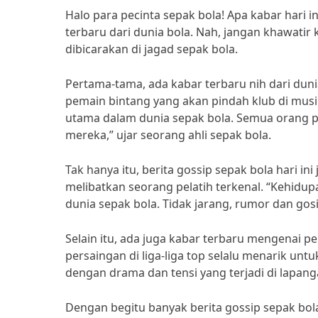
Halo para pecinta sepak bola! Apa kabar hari i
terbaru dari dunia bola. Nah, jangan khawatir 
dibicarakan di jagad sepak bola.
Pertama-tama, ada kabar terbaru nih dari dun
pemain bintang yang akan pindah klub di musi
utama dalam dunia sepak bola. Semua orang p
mereka,” ujar seorang ahli sepak bola.
Tak hanya itu, berita gossip sepak bola hari 
melibatkan seorang pelatih terkenal. “Kehidup
dunia sepak bola. Tidak jarang, rumor dan gosi
Selain itu, ada juga kabar terbaru mengenai per
persaingan di liga-liga top selalu menarik un
dengan drama dan tensi yang terjadi di lapang
Dengan begitu banyak berita gossip sepak bola