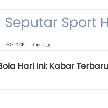
a Seputar Sport Ha
MOTO GP
togel sgp
ola Hari Ini: Kabar Terbar